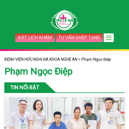
ĐẶT LỊCH KHÁM
TƯ VẤN GHÉP TẠNG
BỆNH VIỆN HỮU NGHỊ ĐA KHOA NGHỆ AN
>
Phạm Ngọc Điệp
Phạm Ngọc Điệp
TIN NỔI BẬT