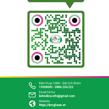
Điện thoại CSKH - Đặt lịch khám
19008082 - 0886.234.222
Email hỗ trợ
bvhndkna.info@gmail.com
Website
https://bvnghean.vn