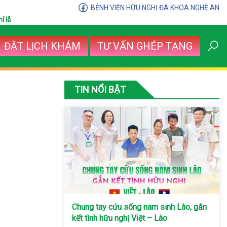
BỆNH VIỆN HỮU NGHỊ ĐA KHOA NGHỆ AN
ỉ lễ
ĐẶT LỊCH KHÁM
TƯ VẤN GHÉP TẠNG
TIN NỔI BẬT
Chung tay cứu sống nam sinh Lào, gắn
kết tình hữu nghị Việt – Lào