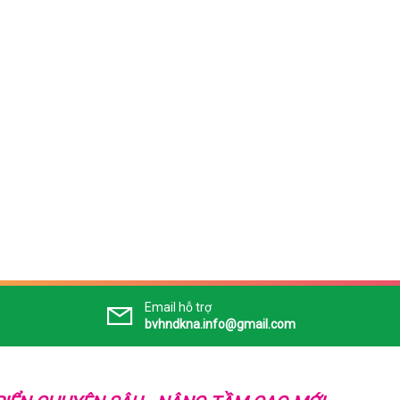
Email hỗ trợ
bvhndkna.info@gmail.com