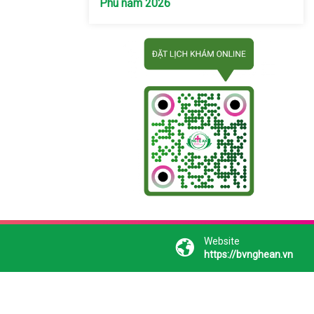
Phú năm 2026
Website
https://bvnghean.vn