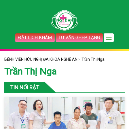
ĐẶT LỊCH KHÁM
TƯ VẤN GHÉP TẠNG
BỆNH VIỆN HỮU NGHỊ ĐA KHOA NGHỆ AN
>
Trần Thị Nga
Trần Thị Nga
TIN NỔI BẬT