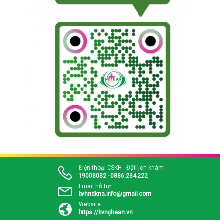
Điện thoại CSKH - Đặt lịch khám
19008082 - 0886.234.222
Email hỗ trợ
bvhndkna.info@gmail.com
Website
https://bvnghean.vn