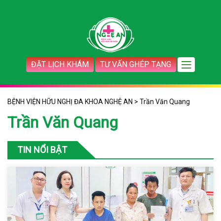
ĐẶT LỊCH KHÁM
TƯ VẤN GHÉP TẠNG
BỆNH VIỆN HỮU NGHỊ ĐA KHOA NGHỆ AN
>
Trần Văn Quang
Trần Văn Quang
TIN NỔI BẬT