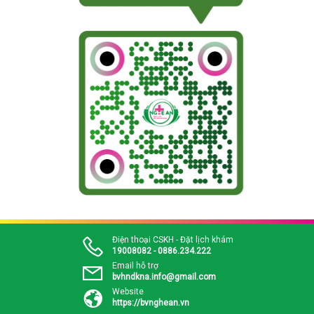
Điện thoại CSKH - Đặt lịch khám
19008082 - 0886.234.222
Email hỗ trợ
bvhndkna.info@gmail.com
Website
https://bvnghean.vn