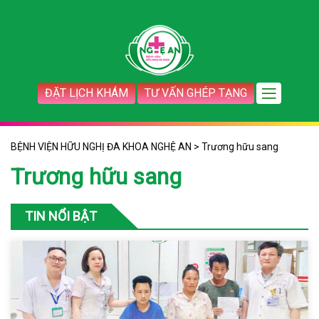
ĐẶT LỊCH KHÁM
TƯ VẤN GHÉP TẠNG
BỆNH VIỆN HỮU NGHỊ ĐA KHOA NGHỆ AN
>
Trương hữu sang
Trương hữu sang
TIN NỔI BẬT