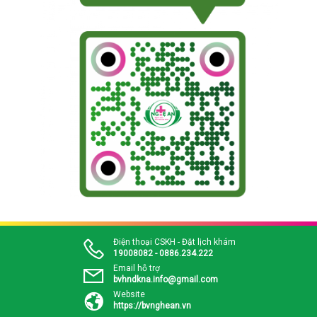
Điện thoại CSKH - Đặt lịch khám
19008082 - 0886.234.222
Email hỗ trợ
bvhndkna.info@gmail.com
Website
https://bvnghean.vn