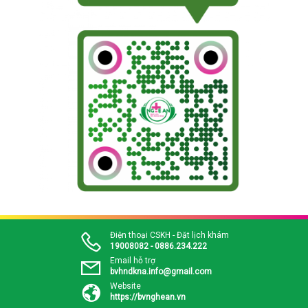
Điện thoại CSKH - Đặt lịch khám
19008082 - 0886.234.222
Email hỗ trợ
bvhndkna.info@gmail.com
Website
https://bvnghean.vn