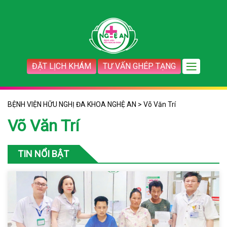
ĐẶT LỊCH KHÁM
TƯ VẤN GHÉP TẠNG
BỆNH VIỆN HỮU NGHỊ ĐA KHOA NGHỆ AN
>
Võ Văn Trí
Võ Văn Trí
TIN NỔI BẬT