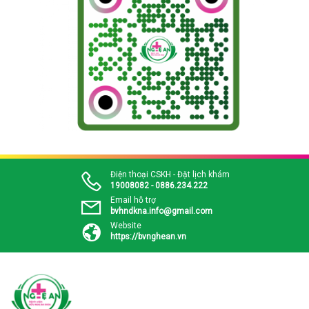
Điện thoại CSKH - Đặt lịch khám
19008082 - 0886.234.222
Email hỗ trợ
bvhndkna.info@gmail.com
Website
https://bvnghean.vn