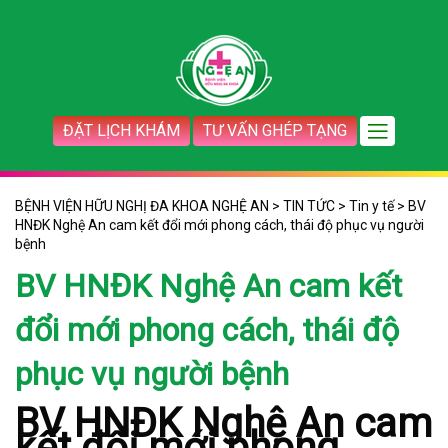
ĐẶT LỊCH KHÁM
TƯ VẤN GHÉP TẠNG
BỆNH VIỆN HỮU NGHỊ ĐA KHOA NGHỆ AN
>
TIN TỨC
>
Tin y tế
>
BV
HNĐK Nghệ An cam kết đổi mới phong cách, thái độ phục vụ người
bệnh
BV HNĐK Nghệ An cam kết
đổi mới phong cách, thái độ
phục vụ người bệnh
BV HNĐK Nghệ An cam
kết đổi mới phong