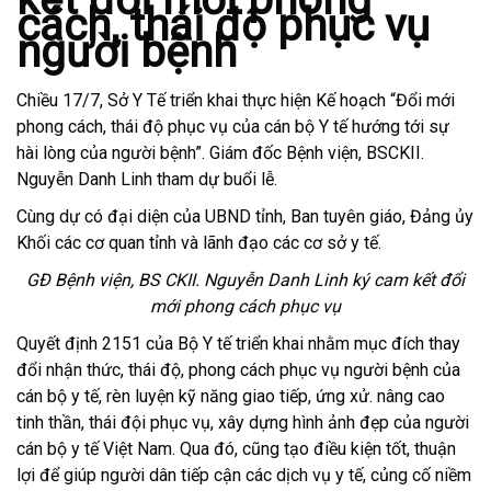
cách, thái độ phục vụ
người bệnh
Chiều 17/7, Sở Y Tế triển khai thực hiện Kế hoạch “Đổi mới
phong cách, thái độ phục vụ của cán bộ Y tế hướng tới sự
hài lòng của người bệnh”. Giám đốc Bệnh viện, BSCKII.
Nguyễn Danh Linh tham dự buổi lễ.
Cùng dự có đại diện của UBND tỉnh, Ban tuyên giáo, Đảng ủy
Khối các cơ quan tỉnh và lãnh đạo các cơ sở y tế.
GĐ Bệnh viện, BS CKII. Nguyễn Danh Linh ký cam kết đổi
mới phong cách phục vụ
Quyết định 2151 của Bộ Y tế triển khai nhằm mục đích thay
đổi nhận thức, thái độ, phong cách phục vụ người bệnh của
cán bộ y tế, rèn luyện kỹ năng giao tiếp, ứng xử. nâng cao
tinh thần, thái đội phục vụ, xây dựng hình ảnh đẹp của người
cán bộ y tế Việt Nam. Qua đó, cũng tạo điều kiện tốt, thuận
lợi để giúp người dân tiếp cận các dịch vụ y tế, củng cố niềm