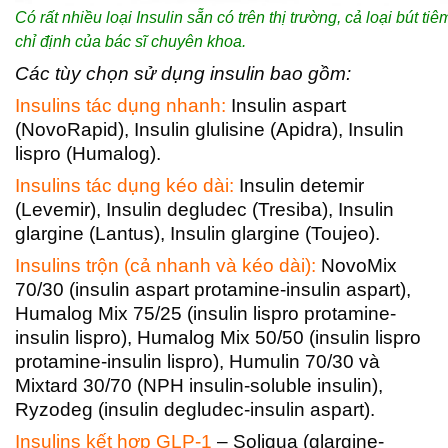
Có rất nhiều loại Insulin sẵn có trên thị trường, cả loại bút t
chỉ định của bác sĩ chuyên khoa.
Các tùy chọn sử dụng insulin bao gồm:
Insulins tác dụng nhanh:
Insulin aspart
(NovoRapid), Insulin glulisine (Apidra), Insulin
lispro (Humalog).
Insulins tác dụng kéo dài:
Insulin detemir
(Levemir), Insulin degludec (Tresiba), Insulin
glargine (Lantus), Insulin glargine (Toujeo).
Insulins trộn (cả nhanh và kéo dài):
NovoMix
70/30 (insulin aspart protamine-insulin aspart),
Humalog Mix 75/25 (insulin lispro protamine-
insulin lispro), Humalog Mix 50/50 (insulin lispro
protamine-insulin lispro), Humulin 70/30 và
Mixtard 30/70 (NPH insulin-soluble insulin),
Ryzodeg (insulin degludec-insulin aspart).
Insulins kết hợp GLP-1
– Soliqua (glargine-