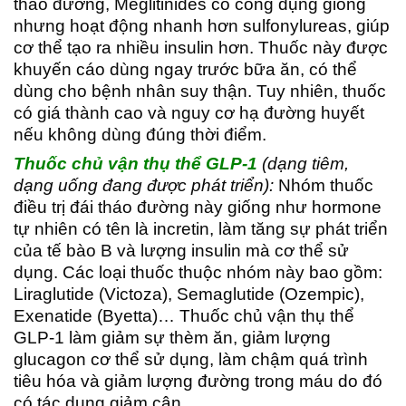
tháo đường, Meglitinides có công dụng giống
nhưng hoạt động nhanh hơn sulfonylureas, giúp
cơ thể tạo ra nhiều insulin hơn. Thuốc này được
khuyến cáo dùng ngay trước bữa ăn, có thể
dùng cho bệnh nhân suy thận. Tuy nhiên, thuốc
có giá thành cao và nguy cơ hạ đường huyết
nếu không dùng đúng thời điểm.
Thuốc chủ vận thụ thể GLP-1
(dạng tiêm,
dạng uống đang được phát triển):
Nhóm thuốc
điều trị đái tháo đường này giống như hormone
tự nhiên có tên là incretin, làm tăng sự phát triển
của tế bào B và lượng insulin mà cơ thể sử
dụng. Các loại thuốc thuộc nhóm này bao gồm:
Liraglutide (Victoza), Semaglutide (Ozempic),
Exenatide (Byetta)… Thuốc chủ vận thụ thể
GLP-1 làm giảm sự thèm ăn, giảm lượng
glucagon cơ thể sử dụng, làm chậm quá trình
tiêu hóa và giảm lượng đường trong máu do đó
có tác dụng giảm cân.