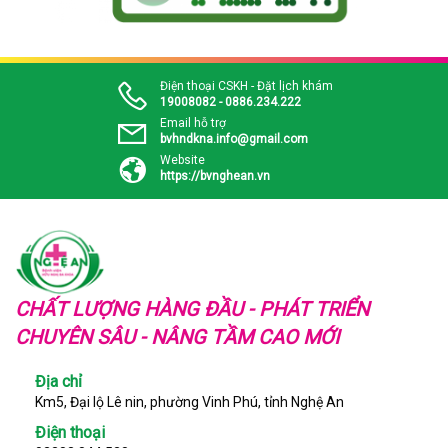
Điện thoại CSKH - Đặt lịch khám
19008082 - 0886.234.222
Email hỗ trợ
bvhndkna.info@gmail.com
Website
https://bvnghean.vn
CHẤT LƯỢNG HÀNG ĐẦU - PHÁT TRIỂN
CHUYÊN SÂU - NÂNG TẦM CAO MỚI
Địa chỉ
Km5, Đại lộ Lê nin, phường Vinh Phú, tỉnh Nghệ An
Điện thoại