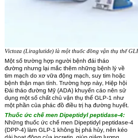
Victoza (Liraglutide) là một thuốc đồng vận thụ thể GL
Một số trường hợp người bệnh đái tháo
đường nhưng lại mắc thêm những bệnh lý về
tim mạch do xơ vữa động mạch, suy tim hoặc
bệnh thận mạn tính. Trường hợp này, Hiệp hội
Đái tháo đường Mỹ (ADA) khuyến cáo nên sử
dụng một số chất chủ vận thụ thể GLP-1 như
một phần của phác đồ điều trị hạ đường huyết.
Thuốc ức chế men Dipeptidyl peptidase-4:
Những thuốc ức chế men Dipeptidyl peptidase-4
(DPP-4) làm GLP-1 không bị phá hủy, nên kéo
dài hoạt động của incretin, giúp giảm lượng