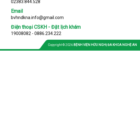
02383.844.528
Email
bvhndkna.info@gmail.com
Điện thoại CSKH - Đặt lịch khám
19008082 - 0886.234.222
Copyright © 2026
BỆNH VIỆN HỮU NGHỊ ĐA KHOA NGHỆ AN