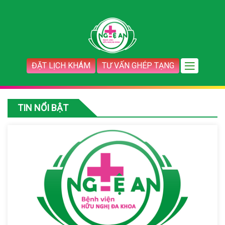
ĐẶT LỊCH KHÁM
TƯ VẤN GHÉP TẠNG
TIN NỔI BẬT