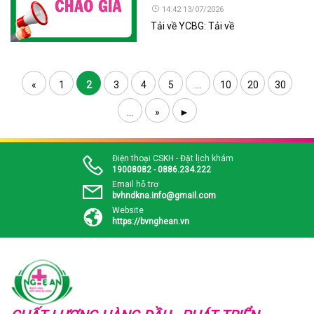
14:42 13/07/2026
Tải về YCBG: Tải về
«
1
2
3
4
5
...
10
20
30
...
»
►
Điện thoại CSKH - Đặt lịch khám
19008082 - 0886.234.222
Email hỗ trợ
bvhndkna.info@gmail.com
Website
https://bvnghean.vn