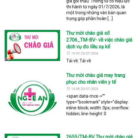
giá gói thầu. Thông tư có hiệu lực
thi hành từ ngày 01/7/2026, là
một trong những văn bản quan
trọng góp phần hoàn […]
Thư mời chào giá số
2706_TM-BV- về việc chào giá
dịch vụ đo liều xạ kế
10:09 23/07/2026
Tải về: Tải về
Thư mời chào giá may trang
phục cho nhân viên y tế
14:08 20/07/2026
<span data-mce-=””
type=”bookmark” style=”display:
inline-block; width: 0px; overflow:
hidden; line-height: 0
2655/TM-BV Thư mời chào giá