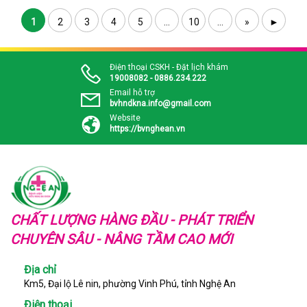
1
2
3
4
5
...
10
...
»
►
Điện thoại CSKH - Đặt lịch khám
19008082 - 0886.234.222
Email hỗ trợ
bvhndkna.info@gmail.com
Website
https://bvnghean.vn
CHẤT LƯỢNG HÀNG ĐẦU - PHÁT TRIỂN
CHUYÊN SÂU - NÂNG TẦM CAO MỚI
Địa chỉ
Km5, Đại lộ Lê nin, phường Vinh Phú, tỉnh Nghệ An
Điện thoại