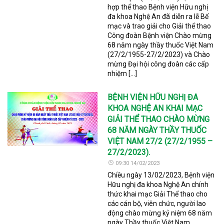
hợp thể thao Bệnh viện Hữu nghị
đa khoa Nghệ An đã diễn ra lễ Bế
mạc và trao giải cho Giải thể thao
Công đoàn Bệnh viện Chào mừng
68 năm ngày thầy thuốc Việt Nam
(27/2/1955-27/2/2023) và Chào
mừng Đại hội công đoàn các cấp
nhiệm […]
BỆNH VIỆN HỮU NGHỊ ĐA
KHOA NGHỆ AN KHAI MẠC
GIẢI THỂ THAO CHÀO MỪNG
68 NĂM NGÀY THẦY THUỐC
VIỆT NAM 27/2 (27/2/1955 –
27/2/2023).
09:30 14/02/2023
Chiều ngày 13/02/2023, Bệnh viện
Hữu nghị đa khoa Nghệ An chính
thức khai mạc Giải Thể thao cho
các cán bộ, viên chức, người lao
động chào mừng kỷ niệm 68 năm
ngày Thầy thuốc Việt Nam