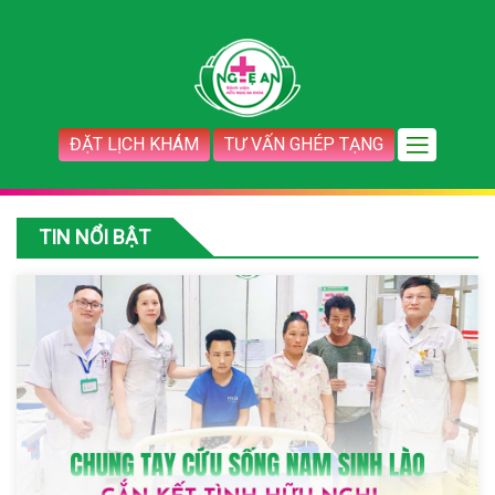
ĐẶT LỊCH KHÁM
TƯ VẤN GHÉP TẠNG
TIN NỔI BẬT