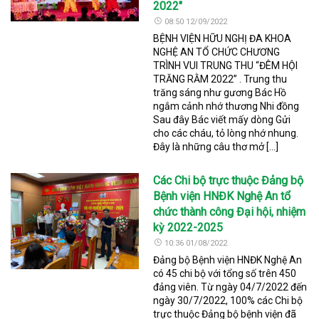
2022"
08:50 12/09/2022
BỆNH VIỆN HỮU NGHỊ ĐA KHOA
NGHỆ AN TỔ CHỨC CHƯƠNG
TRÌNH VUI TRUNG THU “ĐÊM HỘI
TRĂNG RẰM 2022” . Trung thu
trăng sáng như gương Bác Hồ
ngắm cảnh nhớ thương Nhi đồng
Sau đây Bác viết mấy dòng Gửi
cho các cháu, tỏ lòng nhớ nhung.
Đây là những câu thơ mở […]
Các Chi bộ trực thuộc Đảng bộ
Bệnh viện HNĐK Nghệ An tổ
chức thành công Đại hội, nhiệm
kỳ 2022-2025
10:36 01/08/2022
Đảng bộ Bệnh viện HNĐK Nghệ An
có 45 chi bộ với tổng số trên 450
đảng viên. Từ ngày 04/7/2022 đến
ngày 30/7/2022, 100% các Chi bộ
trực thuộc Đảng bộ bệnh viện đã