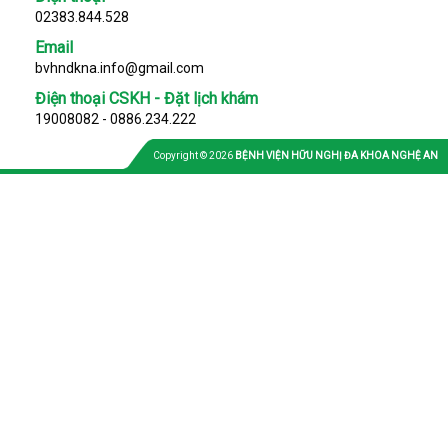
02383.844.528
Email
bvhndkna.info@gmail.com
Điện thoại CSKH - Đặt lịch khám
19008082 - 0886.234.222
Copyright © 2026
BỆNH VIỆN HỮU NGHỊ ĐA KHOA NGHỆ AN