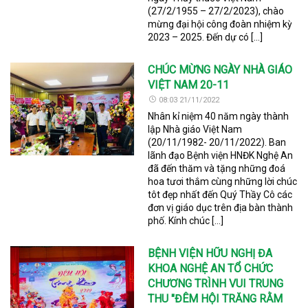
(27/2/1955 – 27/2/2023), chào
mừng đại hội công đoàn nhiệm kỳ
2023 – 2025. Đến dự có […]
CHÚC MỪNG NGÀY NHÀ GIÁO
VIỆT NAM 20-11
08:03 21/11/2022
Nhân kỉ niệm 40 năm ngày thành
lập Nhà giáo Việt Nam
(20/11/1982- 20/11/2022). Ban
lãnh đạo Bệnh viện HNĐK Nghệ An
đã đến thăm và tặng những đoá
hoa tươi thắm cùng những lời chúc
tôt đẹp nhất đến Quý Thầy Cô các
đơn vị giáo dục trên địa bàn thành
phố. Kính chúc […]
BỆNH VIỆN HỮU NGHỊ ĐA
KHOA NGHỆ AN TỔ CHỨC
CHƯƠNG TRÌNH VUI TRUNG
THU "ĐÊM HỘI TRĂNG RẰM