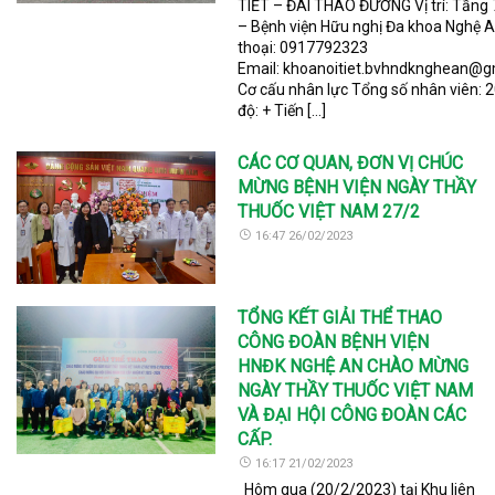
TIẾT – ĐÁI THÁO ĐƯỜNG Vị trí: Tầng 
– Bệnh viện Hữu nghị Đa khoa Nghệ A
thoại: 0917792323
Email: khoanoitiet.bvhndknghean@g
Cơ cấu nhân lực Tổng số nhân viên: 2
độ: + Tiến […]
CÁC CƠ QUAN, ĐƠN VỊ CHÚC
MỪNG BỆNH VIỆN NGÀY THẦY
THUỐC VIỆT NAM 27/2
16:47 26/02/2023
TỔNG KẾT GIẢI THỂ THAO
CÔNG ĐOÀN BỆNH VIỆN
HNĐK NGHỆ AN CHÀO MỪNG
NGÀY THẦY THUỐC VIỆT NAM
VÀ ĐẠI HỘI CÔNG ĐOÀN CÁC
CẤP.
16:17 21/02/2023
Hôm qua (20/2/2023) tại Khu liên