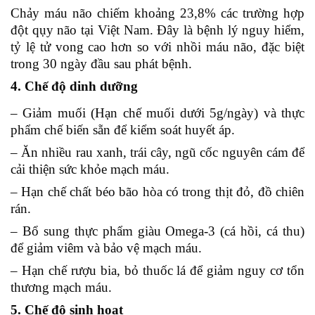
Chảy máu não chiếm khoảng 23,8% các trường hợp
đột qụy não tại Việt Nam. Đây là bệnh lý nguy hiểm,
tỷ lệ tử vong cao hơn so với nhồi máu não, đặc biệt
trong 30 ngày đầu sau phát bệnh.
4. Chế độ dinh dưỡng
– Giảm muối (Hạn chế muối dưới 5g/ngày) và thực
phẩm chế biến sẵn để kiểm soát huyết áp.
– Ăn nhiều rau xanh, trái cây, ngũ cốc nguyên cám để
cải thiện sức khỏe mạch máu.
– Hạn chế chất béo bão hòa có trong thịt đỏ, đồ chiên
rán.
– Bổ sung thực phẩm giàu Omega-3 (cá hồi, cá thu)
để giảm viêm và bảo vệ mạch máu.
– Hạn chế rượu bia, bỏ thuốc lá để giảm nguy cơ tổn
thương mạch máu.
5. Chế độ sinh hoạt