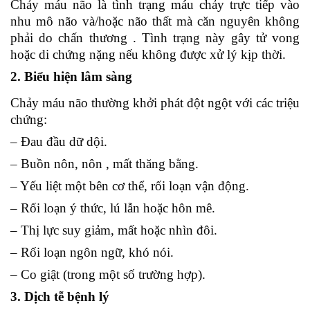
Chảy máu não là tình trạng máu chảy trực tiếp vào
nhu mô não và/hoặc não thất mà căn nguyên không
phải do chấn thương . Tình trạng này gây tử vong
hoặc di chứng nặng nếu không được xử lý kịp thời.
2. Biểu hiện lâm sàng
Chảy máu não thường khởi phát đột ngột với các triệu
chứng:
– Đau đầu dữ dội.
– Buồn nôn, nôn , mất thăng bằng.
– Yếu liệt một bên cơ thể, rối loạn vận động.
– Rối loạn ý thức, lú lẫn hoặc hôn mê.
– Thị lực suy giảm, mất hoặc nhìn đôi.
– Rối loạn ngôn ngữ, khó nói.
– Co giật (trong một số trường hợp).
3. Dịch tễ bệnh lý