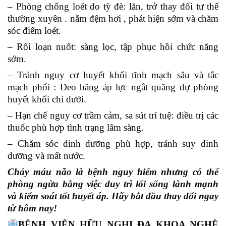
– Phòng chống loét do tỳ đè: lăn, trở thay đổi tư thế
thường xuyên . nằm đệm hơi , phát hiện sớm và chăm
sóc điểm loét.
– Rối loạn nuốt: sàng lọc, tập phục hồi chức năng
sớm.
– Tránh nguy cơ huyết khối tĩnh mạch sâu và tắc
mạch phổi : Đeo băng áp lực ngắt quãng dự phòng
huyết khối chi dưới.
– Hạn chế nguy cơ trầm cảm, sa sút trí tuệ: điều trị các
thuốc phù hợp tình trạng lâm sàng.
– Chăm sóc dinh dưỡng phù hợp, tránh suy dinh
dưỡng và mất nước.
Chảy máu não là bệnh nguy hiểm nhưng có thể
phòng ngừa bằng việc duy trì lối sống lành mạnh
và kiểm soát tốt huyết áp. Hãy bắt đầu thay đổi ngay
từ hôm nay!
BỆNH VIỆN HỮU NGHỊ ĐA KHOA NGHỆ