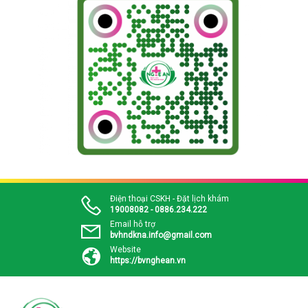
Điện thoại CSKH - Đặt lịch khám
19008082 - 0886.234.222
Email hỗ trợ
bvhndkna.info@gmail.com
Website
https://bvnghean.vn