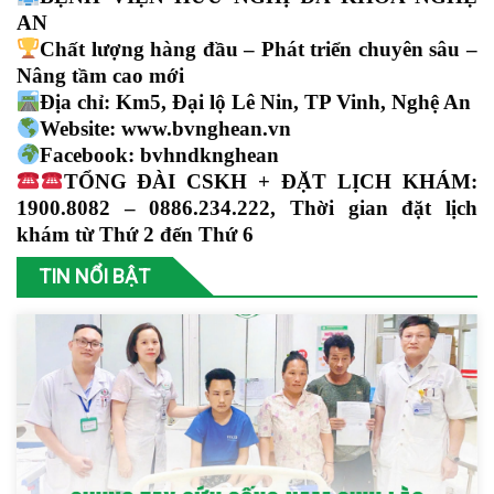
AN
Chất lượng hàng đầu – Phát triển chuyên sâu –
Nâng tầm cao mới
Địa chỉ: Km5, Đại lộ Lê Nin, TP Vinh, Nghệ An
Website:
www.bvnghean.vn
Facebook: bvhndknghean
TỔNG ĐÀI CSKH + ĐẶT LỊCH KHÁM:
1900.8082 –
0886.234.222
, Thời gian đặt lịch
khám từ Thứ 2 đến Thứ 6
TIN NỔI BẬT