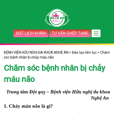
ĐẶT LỊCH KHÁM
TƯ VẤN GHÉP TẠNG
BỆNH VIỆN HỮU NGHỊ ĐA KHOA NGHỆ AN
>
Đào tạo liên tục
>
Chăm
sóc bệnh nhân bị chảy máu não
Chăm sóc bệnh nhân bị chảy
máu não
Trung tâm Đột quỵ – Bệnh viện Hữu nghị đa khoa
Nghệ An
1. Chảy máu não là gì?