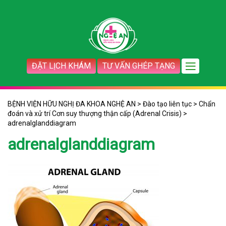
ĐẶT LỊCH KHÁM
TƯ VẤN GHÉP TẠNG
BỆNH VIỆN HỮU NGHỊ ĐA KHOA NGHỆ AN
>
Đào tạo liên tục
>
Chẩn
đoán và xử trí Cơn suy thượng thận cấp (Adrenal Crisis)
>
adrenalglanddiagram
adrenalglanddiagram