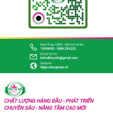
Điện thoại CSKH - Đặt lịch khám
19008082 - 0886.234.222
Email hỗ trợ
bvhndkna.info@gmail.com
Website
https://bvnghean.vn
CHẤT LƯỢNG HÀNG ĐẦU - PHÁT TRIỂN
CHUYÊN SÂU - NÂNG TẦM CAO MỚI