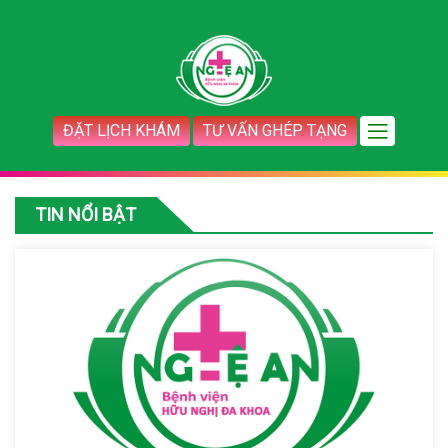
ĐẶT LỊCH KHÁM
TƯ VẤN GHÉP TẠNG
TIN NỔI BẬT