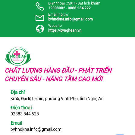
Điện thoại CSKH - Đặt lịch khám
19008082 - 0886.234.222
Email hỗ trợ
bvhndkna.info@gmail.com
Website
https://bvnghean.vn
CHẤT LƯỢNG HÀNG ĐẦU - PHÁT TRIỂN
CHUYÊN SÂU - NÂNG TẦM CAO MỚI
Địa chỉ
Km5, Đại lộ Lê nin, phường Vinh Phú, tỉnh Nghệ An
Điện thoại
02383.844.528
Email
bvhndkna.info@gmail.com