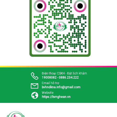
Điện thoại CSKH - Đặt lịch khám
19008082 - 0886.234.222
Email hỗ trợ
bvhndkna.info@gmail.com
Website
https://bvnghean.vn