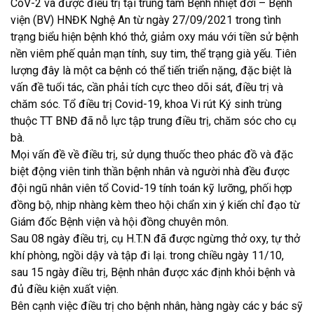
CoV-2 và được điều trị tại trung tâm Bệnh nhiệt đới – Bệnh
viện (BV) HNĐK Nghệ An từ ngày 27/09/2021 trong tình
trạng biểu hiện bệnh khó thở, giảm oxy máu với tiền sử bệnh
nền viêm phế quản mạn tính, suy tim, thể trạng già yếu. Tiên
lượng đây là một ca bệnh có thể tiến triển nặng, đặc biệt là
vấn đề tuổi tác, cần phải tích cực theo dõi sát, điều trị và
chăm sóc. Tổ điều trị Covid-19, khoa Vi rút Ký sinh trùng
thuộc TT BNĐ đã nỗ lực tập trung điều trị, chăm sóc cho cụ
bà.
Mọi vấn đề về điều trị, sử dụng thuốc theo phác đồ và đặc
biệt động viên tinh thần bệnh nhân và người nhà đều được
đội ngũ nhân viên tổ Covid-19 tính toán kỹ lưỡng, phối hợp
đồng bộ, nhịp nhàng kèm theo hội chẩn xin ý kiến chỉ đạo từ
Giám đốc Bệnh viện và hội đồng chuyên môn.
Sau 08 ngày điều trị, cụ H.T.N đã được ngừng thở oxy, tự thở
khí phòng, ngồi dậy và tập đi lại. trong chiều ngày 11/10,
sau 15 ngày điều trị, Bệnh nhân được xác định khỏi bệnh và
đủ điều kiện xuất viện.
Bên cạnh việc điều trị cho bệnh nhân, hàng ngày các y bác sỹ