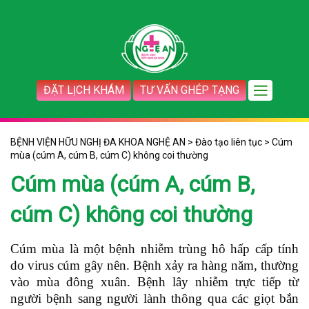
ĐẶT LỊCH KHÁM
TƯ VẤN GHÉP TẠNG
BỆNH VIỆN HỮU NGHỊ ĐA KHOA NGHỆ AN
>
Đào tạo liên tục
>
Cúm
mùa (cúm A, cúm B, cúm C) không coi thường
Cúm mùa (cúm A, cúm B,
cúm C) không coi thường
Cúm mùa là một bệnh nhiễm trùng hô hấp cấp tính
do virus cúm gây nên. Bệnh xảy ra hàng năm, thường
vào mùa đông xuân.
Bệnh lây nhiễm trực tiếp từ
người bệnh sang người lành thông qua các giọt bắn