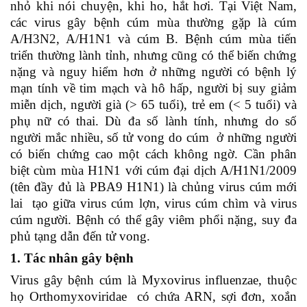
nhỏ khi nói chuyện, khi ho, hắt hơi.
Tại Việt Nam,
các virus gây bệnh cúm mùa thường gặp là cúm
A/H3N2, A/H1N1 và cúm B.
Bệnh cúm mùa tiến
triển thường lành tỉnh, nhưng cũng có thể biến chứng
nặng và nguy hiểm hơn ở những người có bệnh lý
mạn tính về tim mạch và hô hấp, người bị suy giảm
miễn dịch, người già (> 65 tuổi), trẻ em (< 5 tuổi) và
phụ nữ có thai.
Dù đa số lành tính, nhưng do số
người mắc nhiều, số tử vong do cúm ở những người
có biến chứng cao một cách không ngờ.
Cần phân
biệt cùm mùa H1N1 với cúm đại dịch A/H1N1/2009
(tên đầy đủ là PBA9 H1N1) là chủng virus cúm mới
lai tạo giữa virus cúm lợn, virus cúm chìm và virus
cúm người.
Bệnh có thể gây viêm phổi nặng, suy đa
phủ tạng dẫn đến tử vong.
1. Tác nhân gây bệnh
Virus gây bệnh cúm là Myxovirus influenzae, thuộc
họ Orthomyxoviridae có chứa ARN, sợi đơn, xoắn