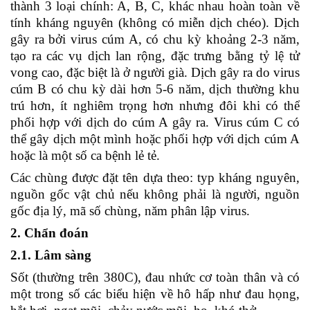
thành 3 loại chính: A, B, C, khác nhau hoàn toàn về
tính kháng nguyên (không có miễn dịch chéo). Dịch
gây ra bởi virus cúm A, có chu kỳ khoảng 2-3 năm,
tạo ra các vụ dịch lan rộng, đặc trưng bằng tỷ lệ tử
vong cao, đặc biệt là ở người già. Dịch gây ra do virus
cúm B có chu kỳ dài hơn 5-6 năm, dịch thường khu
trú hơn, ít nghiêm trọng hơn nhưng đôi khi có thể
phối hợp với dịch do cúm A gây ra. Virus cúm C có
thể gây dịch một mình hoặc phối hợp với dịch cúm A
hoặc là một số ca bệnh lẻ tẻ.
Các chùng được đặt tên dựa theo: typ kháng nguyên,
nguồn gốc vật chủ nếu không phải là người, nguồn
gốc địa lý, mã số chùng, năm phân lập virus.
2. Chẩn đoán
2.1. Lâm sàng
Sốt (thường trên 380C), đau nhức cơ toàn thân và có
một trong số các biểu hiện về hô hấp như đau họng,