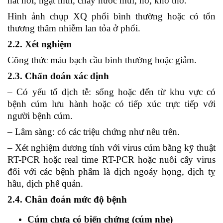
hắt hơi, ngạt mũi, chảy nước mũi, ho, khó thở.
Hình ảnh chụp XQ phổi bình thường hoặc có tổn
thương thâm nhiễm lan tỏa ở phổi.
2.2. Xét nghiệm
Công thức máu bạch cầu bình thường hoặc giảm.
2.3. Chẩn đoán xác định
– Có yếu tố dịch tễ: sống hoặc đến từ khu vực có
bệnh cúm lưu hành hoặc có tiếp xúc trực tiếp với
người bệnh cúm.
– Lâm sàng: có các triệu chứng như nêu trên.
– Xét nghiệm dương tính với virus cúm bằng kỹ thuật
RT-PCR hoặc real time RT-PCR hoặc nuôi cấy virus
đối với các bệnh phẩm là dịch ngoáy họng, dịch tỵ
hầu, dịch phế quản.
2.4. Chân đoán mức độ bệnh
Cúm chưa có biến chứng (cúm nhẹ)