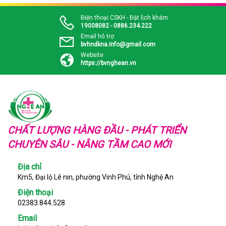
Điện thoại CSKH - Đặt lịch khám
19008082 - 0886.234.222
Email hỗ trợ
bvhndkna.info@gmail.com
Website
https://bvnghean.vn
CHẤT LƯỢNG HÀNG ĐẦU - PHÁT TRIỂN
CHUYÊN SÂU - NÂNG TẦM CAO MỚI
Địa chỉ
Km5, Đại lộ Lê nin, phường Vinh Phú, tỉnh Nghệ An
Điện thoại
02383.844.528
Email