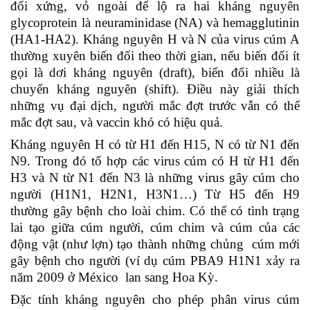
đối xứng, vỏ ngoài để lộ ra hai kháng nguyên
glycoprotein là neuraminidase (NA) và hemagglutinin
(HA1-HA2). Kháng nguyên H và N của virus cúm A
thường xuyên biến đổi theo thời gian, nếu biến đổi ít
gọi là dơi kháng nguyên (draft), biển đổi nhiều là
chuyển kháng nguyên (shift). Điều này giải thích
những vụ đại dịch, người mắc đợt trước vẫn có thể
mắc đợt sau, và vaccin khó có hiệu quả.
Kháng nguyên H có từ H1 đến H15, N có từ N1 đến
N9. Trong đó tổ hợp các virus cúm có H từ H1 đến
H3 và N từ N1 đến N3 là những virus gây cúm cho
người (H1N1, H2N1, H3N1…) Từ H5 đến H9
thường gây bệnh cho loài chim. Có thể có tình trạng
lai tạo giữa cúm người, cúm chim và cúm của các
động vật (như lợn) tạo thành những chủng cúm mới
gây bệnh cho người (ví dụ cúm PBA9 H1N1 xảy ra
năm 2009 ở México lan sang Hoa Kỳ.
Đặc tính kháng nguyên cho phép phân virus cúm