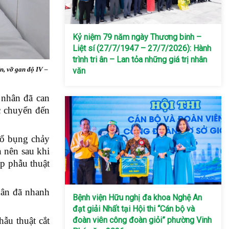
Kỷ niệm 79 năm ngày Thương binh –
Liệt sí (27/7/1947 – 27/7/2026): Hành
trình tri ân – Lan tỏa những giá trị nhân
n, vỡ gan độ IV –
văn
 nhân đã can
c chuyển đến
 ổ bụng chảy
 nên sau khi
p phẫu thuật
hân đã nhanh
Bệnh viện Hữu nghị đa khoa Nghệ An
đạt giải Nhất tại Hội thi “Cán bộ và
đoàn viên công đoàn giỏi” phường Vinh
ẫu thuật cắt