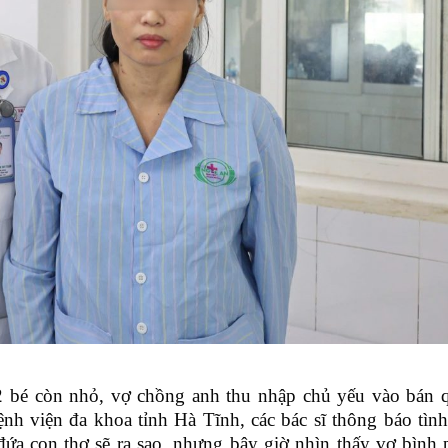
2 bé còn nhỏ, vợ chồng anh thu nhập chủ yếu vào bán 
ệnh viện đa khoa tỉnh Hà Tĩnh, các bác sĩ thông báo tình
 đứa con thơ sẽ ra sao, nhưng bây giờ nhìn thấy vợ bình