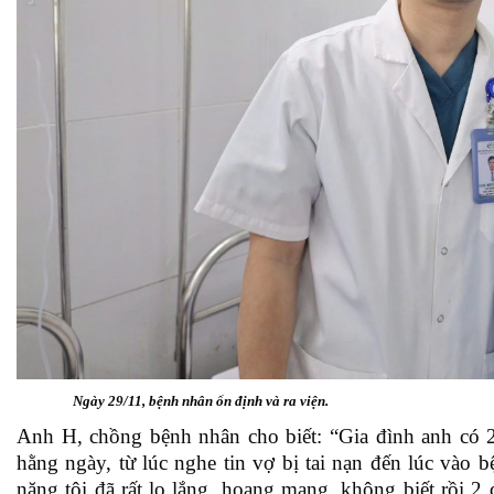
Ngày 29/11, bệnh nhân ổn định và ra viện.
Anh H, chồng bệnh nhân cho biết: “Gia đình anh có 
hằng ngày, từ lúc nghe tin vợ bị tai nạn đến lúc vào b
nặng tôi đã rất lo lắng, hoang mang, không biết rồi 2