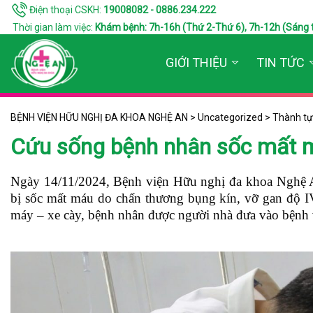
Điện thoại CSKH:
19008082 - 0886.234.222
Thời gian làm việc:
Khám bệnh: 7h-16h (Thứ 2-Thứ 6), 7h-12h (Sáng thứ 7
GIỚI THIỆU
TIN TỨC
BỆNH VIỆN HỮU NGHỊ ĐA KHOA NGHỆ AN
>
Uncategorized
>
Thành t
Cứu sống bệnh nhân sốc mất m
Ngày 14/11/2024, Bệnh viện Hữu nghị đa khoa Nghệ An
bị sốc mất máu do chấn thương bụng kín, vỡ gan độ 
máy – xe cày, bệnh nhân được người nhà đưa vào bệnh 