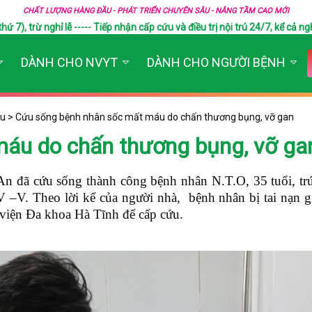
CHẤT LƯỢNG HÀNG ĐẦU - PHÁT TRIỂN CHUYÊN SÂU - NÂNG TẦM CAO MỚI
), trừ nghỉ lễ ----- Tiếp nhận cấp cứu và điều trị nội trú 24/7, kể cả ngh
DÀNH CHO NVYT
DÀNH CHO NGƯỜI BỆNH
ựu
>
Cứu sống bệnh nhân sốc mất máu do chấn thương bụng, vỡ gan
áu do chấn thương bụng, vỡ ga
 đã cứu sống thành công bệnh nhân N.T.O, 35 tuổi, trú
IV –V.
Theo lời kể của người nhà, bệnh nhân bị tai nạn g
viện Đa khoa Hà Tĩnh để cấp cứu.