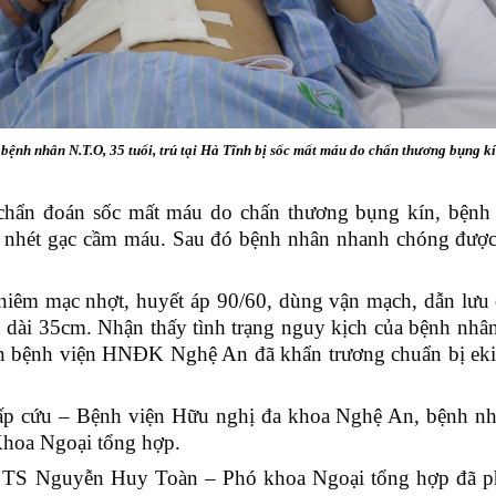
h nhân N.T.O, 35 tuổi, trú tại Hà Tĩnh bị sốc mất máu do chấn thương bụng kí
chẩn đoán sốc mất máu do chấn thương bụng kín, bệnh
và nhét gạc cầm máu. Sau đó bệnh nhân nhanh chóng đượ
 niêm mạc nhợt, huyết áp 90/60, dùng vận mạch, dẫn lưu
 dài 35cm. Nhận thấy tình trạng nguy kịch của bệnh nhân
hân bệnh viện HNĐK Nghệ An đã khẩn trương chuẩn bị eki
ấp cứu – Bệnh viện Hữu nghị đa khoa Nghệ An, bệnh n
Khoa Ngoại tổng hợp.
do TS Nguyễn Huy Toàn – Phó khoa Ngoại tổng hợp đã ph