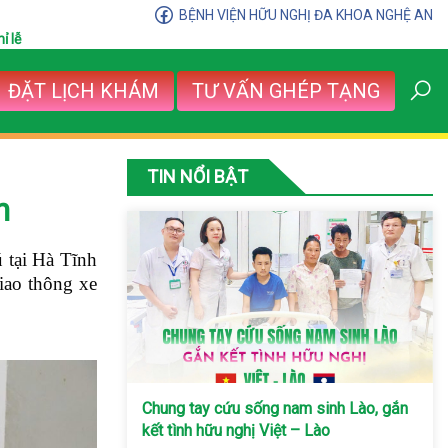
BỆNH VIỆN HỮU NGHỊ ĐA KHOA NGHỆ AN
ỉ lễ
ĐẶT LỊCH KHÁM
TƯ VẤN GHÉP TẠNG
TIN NỔI BẬT
n
 tại Hà Tĩnh
iao thông xe
Chung tay cứu sống nam sinh Lào, gắn
kết tình hữu nghị Việt – Lào