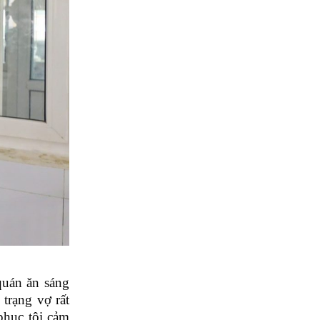
quán ăn sáng
 trạng vợ rất
 phục tôi cảm