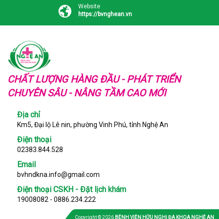
Website
https://bvnghean.vn
CHẤT LƯỢNG HÀNG ĐẦU - PHÁT TRIỂN
CHUYÊN SÂU - NÂNG TẦM CAO MỚI
Địa chỉ
Km5, Đại lộ Lê nin, phường Vinh Phú, tỉnh Nghệ An
Điện thoại
02383.844.528
Email
bvhndkna.info@gmail.com
Điện thoại CSKH - Đặt lịch khám
19008082 - 0886.234.222
Copyright © 2026
BỆNH VIỆN HỮU NGHỊ ĐA KHOA NGHỆ AN