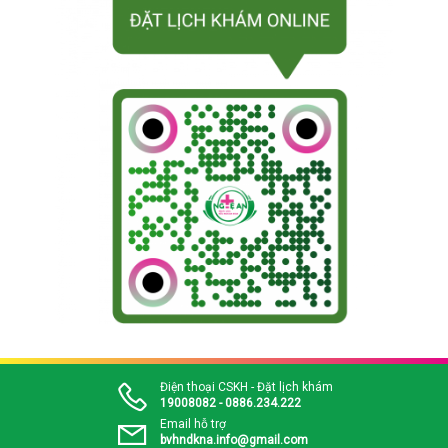
Điện thoại CSKH - Đặt lịch khám
19008082 - 0886.234.222
Email hỗ trợ
bvhndkna.info@gmail.com