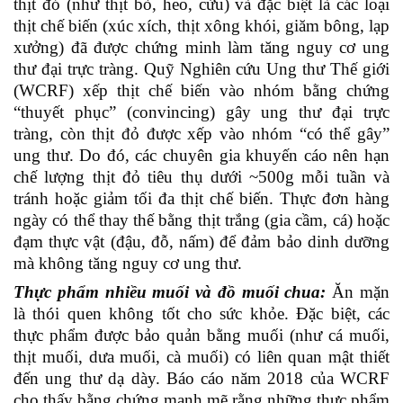
thịt đỏ (như thịt bò, heo, cừu) và đặc biệt là các loại
thịt chế biến (xúc xích, thịt xông khói, giăm bông, lạp
xưởng) đã được chứng minh làm tăng nguy cơ ung
thư đại trực tràng. Quỹ Nghiên cứu Ung thư Thế giới
(WCRF) xếp thịt chế biến vào nhóm bằng chứng
“thuyết phục” (convincing) gây ung thư đại trực
tràng, còn thịt đỏ được xếp vào nhóm “có thể gây”
ung thư. Do đó, các chuyên gia khuyến cáo nên hạn
chế lượng thịt đỏ tiêu thụ dưới ~500g mỗi tuần và
tránh hoặc giảm tối đa thịt chế biến. Thực đơn hàng
ngày có thể thay thế bằng thịt trắng (gia cầm, cá) hoặc
đạm thực vật (đậu, đỗ, nấm) để đảm bảo dinh dưỡng
mà không tăng nguy cơ ung thư.
Thực phẩm nhiều muối và đồ muối chua:
Ăn mặn
là thói quen không tốt cho sức khỏe. Đặc biệt, các
thực phẩm được bảo quản bằng muối (như cá muối,
thịt muối, dưa muối, cà muối) có liên quan mật thiết
đến ung thư dạ dày. Báo cáo năm 2018 của WCRF
cho thấy bằng chứng mạnh mẽ rằng những thực phẩm