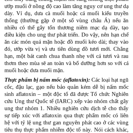
ướp muối ở nồng độ cao làm tăng nguy cơ ung thư dạ
dày. Ví dụ, dưa cà muối hoặc cá muối kiểu truyền
thống (thường gặp ở một số vùng châu Á) nếu ăn
nhiều có thể gây tổn thương niêm mạc dạ dày, tạo
điều kiện cho ung thư phát triển. Do vậy, nên hạn chế
ăn các món quá mặn hoặc đồ muối kéo dài; thay vào
đó, ướp vừa vị và ưu tiên dùng đồ tươi mới. Chẳng
hạn, một bát canh chua thanh nhẹ với cá tươi và rau
thơm theo mùa sẽ an toàn và bổ dưỡng hơn so với cá
muối hoặc dưa muối mặn.
Thực phẩm bị nấm mốc (aflatoxin):
Các loại hạt ngũ
cốc, đậu lạc, gạo nếu bảo quản kém dễ bị nấm mốc
sinh aflatoxin – một độc tố đã được Tổ chức Nghiên
cứu Ung thư Quốc tế (IARC) xếp vào nhóm chất gây
ung thư nhóm 1. Nhiều nghiên cứu dịch tễ cho thấy
sự tiếp xúc với aflatoxin qua thực phẩm mốc có liên
hệ với tỷ lệ ung thư gan nguyên phát cao ở các vùng
tiêu thụ thực phẩm nhiễm độc tố này. Nói cách khác,