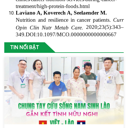
treatment/high-protein-foods.html
Laviano A, Koverech A, Seelaender M.
Nutrition and resilience in cancer patients.
Curr
2020;23(5):343–
Opin Clin Nutr Metab Care.
349.DOI:10.1097/MCO.0000000000000667
TIN NỔI BẬT