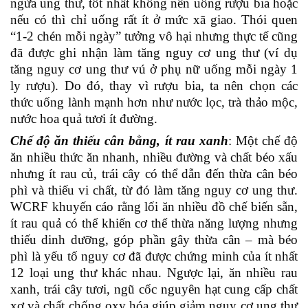
ngừa ung thư, tốt nhất không nên uống rượu bia hoặc
nếu có thì chỉ uống rất ít ở mức xã giao. Thói quen
“1-2 chén mỗi ngày” tưởng vô hại nhưng thực tế cũng
đã được ghi nhận làm tăng nguy cơ ung thư (ví dụ
tăng nguy cơ ung thư vú ở phụ nữ uống mỗi ngày 1
ly rượu). Do đó, thay vì rượu bia, ta nên chọn các
thức uống lành mạnh hơn như nước lọc, trà thảo mộc,
nước hoa quả tươi ít đường.
Chế độ ăn thiếu cân bằng, ít rau xanh
: Một chế độ
ăn nhiều thức ăn nhanh, nhiều đường và chất béo xấu
nhưng ít rau củ, trái cây có thể dẫn đến thừa cân béo
phì và thiếu vi chất, từ đó làm tăng nguy cơ ung thư.
WCRF khuyến cáo rằng lối ăn nhiều đồ chế biến sẵn,
ít rau quả có thể khiến cơ thể thừa năng lượng nhưng
thiếu dinh dưỡng, góp phần gây thừa cân – mà béo
phì là yếu tố nguy cơ đã được chứng minh của ít nhất
12 loại ung thư khác nhau. Ngược lại, ăn nhiều rau
xanh, trái cây tươi, ngũ cốc nguyên hạt cung cấp chất
xơ và chất chống oxy hóa giúp giảm nguy cơ ung thư