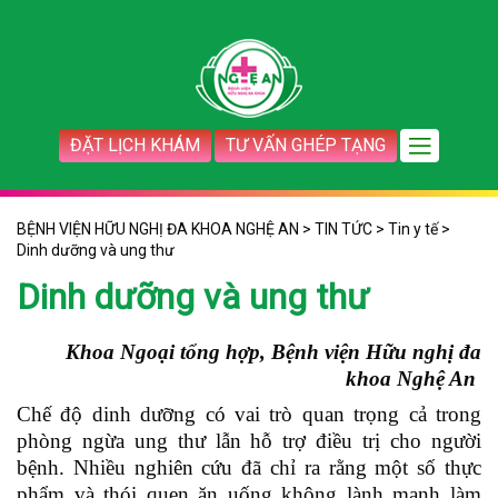
ĐẶT LỊCH KHÁM
TƯ VẤN GHÉP TẠNG
BỆNH VIỆN HỮU NGHỊ ĐA KHOA NGHỆ AN
>
TIN TỨC
>
Tin y tế
>
Dinh dưỡng và ung thư
Dinh dưỡng và ung thư
Khoa Ngoại tổng hợp, Bệnh viện Hữu nghị đa
khoa Nghệ An
Chế độ dinh dưỡng có vai trò quan trọng cả trong
phòng ngừa ung thư lẫn hỗ trợ điều trị cho người
bệnh. Nhiều nghiên cứu đã chỉ ra rằng một số thực
phẩm và thói quen ăn uống không lành mạnh làm