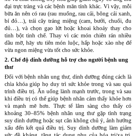
đại trực tràng và các bệnh mãn tính khác. Vì vậy, mỗi
bữa ăn nên có rau (rau muống, rau cải, bông cải xanh,
bí đỏ…), trái cây tráng miệng (cam, bưởi, chuối, đu
đủ…), và chọn gạo lứt hoặc khoai khoáy thay cho
tinh bột tinh chế. Thay vì các món chiên rán nhiều
dầu mỡ, hãy ưu tiên món luộc, hấp hoặc xào nhẹ để
vừa ngon miệng vừa tốt cho sức khỏe.
2. Chế độ dinh dưỡng hỗ trợ cho người bệnh ung
thư
Đối với bệnh nhân ung thư, dinh dưỡng đúng cách là
chìa khóa giúp họ duy trì sức khỏe trong và sau quá
trình điều trị. Ăn uống lành mạnh trước, trong và sau
khi điều trị có thể giúp bệnh nhân cảm thấy khỏe hơn
và mạnh mẽ hơn. Thực tế lâm sàng cho thấy có
khoảng 30–85% bệnh nhân ung thư gặp tình trạng
suy dinh dưỡng hoặc sụt cân không chủ ý, ảnh hưởng
xấu đến kết quả điều trị. Suy dinh dưỡng làm giảm
sức đề kháng, tăng tác dụng phụ của hóa trị/xạ trị,