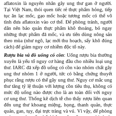
aflatoxin là nguyên nhân gây ung thư gan ở người.
Tại Việt Nam, thói quen tiếc rẻ thực phẩm hỏng, tiếp
tục ăn lạc mốc, gạo mốc hoặc tương mốc có thể vô
tình đưa aflatoxin vào cơ thể. Để phòng tránh, người
dân nên bảo quản thực phẩm khô thoáng, bỏ ngay
những thực phẩm đã mốc, và ưu tiên dùng nông sản
theo mùa (như ngô, lạc mới thu hoạch, sấy khô đúng
cách) để giảm nguy cơ nhiễm độc tố này.
Rượu bia và đồ uống có cồn
: Uống rượu bia thường
xuyên là yếu tố nguy cơ hàng đầu cho nhiều loại ung
thư. IARC đã xếp đồ uống có cồn vào nhóm chất gây
ung thư nhóm 1 ở người, tức có bằng chứng thuyết
phục rằng rượu có thể gây ung thư. Nguy cơ mắc ung
thư tăng tỷ lệ thuận với lượng cồn tiêu thụ, không có
mức độ uống nào được cho là an toàn đối với nguy
cơ ung thư. Thống kê dịch tễ cho thấy rượu liên quan
đến ung thư khoang miệng, họng, thanh quản, thực
quản, gan, tụy, đại trực tràng và vú. Vì vậy, để phòng