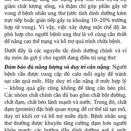
giảm chất lượng sống, và thậm chí góp phần gây tử
vong ở bệnh nhân ung thư (ước tính dinh dưỡng kém
trực tiếp hoặc gián tiếp gây ra khoảng 10–20% trường
hợp tử vong). Vì vậy, việc xây dựng một chế độ ăn
phù hợp cho người bệnh ung thư là vô cùng cần thiết
để nâng cao thể trạng và hỗ trợ quá trình chữa bệnh.
Dưới đây là các nguyên tắc dinh dưỡng chính và ví
dụ món ăn gợi ý cho người đang điều trị ung thư:
Đảm bảo đủ năng lượng và duy trì cân nặng
: Người
bệnh cần được cung cấp đủ calo mỗi ngày để tránh
sụt cân quá mức. Hãy duy trì cân nặng ở mức hợp lý
– không quá gầy cũng không để tăng cân béo phì.
Các nhóm chất chính cần đủ bao gồm chất bột đường,
chất đạm, chất béo lành mạnh và nước. Trong đó, chất
đạm (protein) đặc biệt quan trọng để cơ thể tái tạo mô,
duy trì khối cơ và hỗ trợ miễn dịch. Bệnh nhân ung
thư thường được khuyên tăng cường đạm hơn người
khỏe mạnh; các hướng dẫn dinh dưỡng gợi ý mức