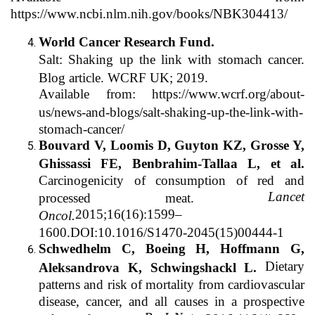
https://www.ncbi.nlm.nih.gov/books/NBK304413/
World Cancer Research Fund.
Salt: Shaking up the link with stomach cancer.
Blog article. WCRF UK; 2019.
Available from: https://www.wcrf.org/about-
us/news-and-blogs/salt-shaking-up-the-link-with-
stomach-cancer/
Bouvard V, Loomis D, Guyton KZ, Grosse Y,
Ghissassi FE, Benbrahim-Tallaa L, et al.
Carcinogenicity of consumption of red and
Lancet
processed meat.
2015;16(16):1599–
Oncol.
1600.DOI:10.1016/S1470-2045(15)00444-1
Schwedhelm C, Boeing H, Hoffmann G,
Dietary
Aleksandrova K, Schwingshackl L.
patterns and risk of mortality from cardiovascular
disease, cancer, and all causes in a prospective