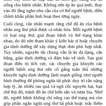
uống cho bệnh nhân. Không nên ép ăn quá mức, thay
vào đó lắng nghe nhu cầu của cơ thể người bệnh, điều
chỉnh khẩu phần linh hoạt theo từng ngày.
Cuối cùng, cần nhấn mạnh rằng chế độ ăn của bệnh
nhân ung thư phải được cá nhân hóa. Mỗi người bệnh
có loại ung thư, giai đoạn bệnh và thể trạng khác
nhau, do đó nên tham khảo ý kiến bác sĩ hoặc chuyên
gia dinh dưỡng để xây dựng thực đơn phù hợp nhất.
Tuy nhiên, nguyên tắc chung vẫn là ăn đa dạng, cân
bằng, giàu dinh dưỡng và đảm bảo vệ sinh. Sau giai
đoạn điều trị tích cực, các chuyên gia khuyến cáo
người bệnh ung thư nên cố gắng tuân thủ những
khuyến nghị dinh dưỡng lành mạnh giống như người
bình thường để phòng ngừa tái phát: duy trì cân nặng
hợp lý, ăn nhiều rau quả và ngũ cốc nguyên hạt, hạn
chế thịt đỏ, tránh đồ ăn chế biến sẵn và rượu bia. Nhờ
đó, người bệnh không chỉ nâng cao thể trạng mà còn
góp phần ngăn ngừa ung thư tái phát hoặc mắc thêm