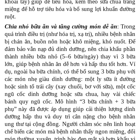
khoai tây) giúp dễ tiêu hóa, kèm theo sữa chua tráng
miệng để hỗ trợ tiêu hóa và bổ sung lợi khuẩn đường
ruột.
Chia nhỏ bữa ăn và tăng cường món dễ ăn
: Trong
quá trình điều trị (như hóa trị, xạ trị), nhiều bệnh nhân
bị chán ăn, buồn nôn hoặc khô miệng, khó nuốt. Để
đảm bảo vẫn nạp đủ dinh dưỡng, nên chia khẩu phần
thành nhiều bữa nhỏ (5–6 bữa/ngày) thay vì 3 bữa
lớn, giúp bệnh nhân ăn dễ hơn và hấp thu tốt hơn. Ví
dụ, ngoài ba bữa chính, có thể bổ sung 3 bữa phụ với
các món nhẹ giàu dinh dưỡng: một ly sữa ít đường
hoặc sinh tố trái cây (xay chuối, bơ với sữa), một cốc
ngũ cốc dinh dưỡng hoặc sữa chua, hay vài chiếc
bánh quy ngũ cốc. Mô hình “3 bữa chính + 3 bữa
phụ” này đã được áp dụng giúp cải thiện lượng dinh
dưỡng hấp thu và duy trì cân nặng cho bệnh nhân
ung thư tại cộng đồng. Người chăm sóc nên linh hoạt
chế biến các món mà bệnh nhân thấy ngon miệng, đổi
món thường xuyên, trình bày đẹp mắt và hợp khẩu vị