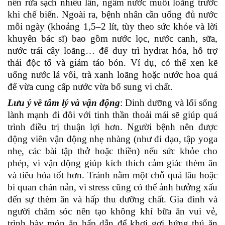
nên rửa sạch nhiều lần, ngâm nước muối loãng trước
khi chế biến. Ngoài ra, bệnh nhân cần uống đủ nước
mỗi ngày (khoảng 1,5–2 lít, tùy theo sức khỏe và lời
khuyên bác sĩ) bao gồm nước lọc, nước canh, sữa,
nước trái cây loãng… để duy trì hydrat hóa, hỗ trợ
thải độc tố và giảm táo bón. Ví dụ, có thể xen kẽ
uống nước lá vối, trà xanh loãng hoặc nước hoa quả
để vừa cung cấp nước vừa bổ sung vi chất.
Lưu ý về tâm lý và vận động
: Dinh dưỡng và lối sống
lành mạnh đi đôi với tinh thần thoải mái sẽ giúp quá
trình điều trị thuận lợi hơn. Người bệnh nên được
động viên vận động nhẹ nhàng (như đi dạo, tập yoga
nhẹ, các bài tập thở hoặc thiền) nếu sức khỏe cho
phép, vì vận động giúp kích thích cảm giác thèm ăn
và tiêu hóa tốt hơn. Tránh nằm một chỗ quá lâu hoặc
bi quan chán nản, vì stress cũng có thể ảnh hưởng xấu
đến sự thèm ăn và hấp thu dưỡng chất. Gia đình và
người chăm sóc nên tạo không khí bữa ăn vui vẻ,
trình bày món ăn hấp dẫn để khơi gợi hứng thú ăn