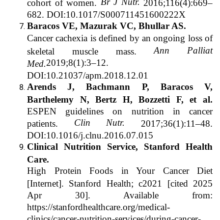
Br J Nutr.
cohort of women.
2016;116(4):669–
682. DOI:10.1017/S000711451600222X
Baracos VE, Mazurak VC, Bhullar AS.
Cancer cachexia is defined by an ongoing loss of
Ann Palliat
skeletal muscle mass.
2019;8(1):3–12.
Med.
DOI:10.21037/apm.2018.12.01
Arends J, Bachmann P, Baracos V,
Barthelemy N, Bertz H, Bozzetti F, et al.
ESPEN guidelines on nutrition in cancer
Clin Nutr.
patients.
2017;36(1):11–48.
DOI:10.1016/j.clnu.2016.07.015
Clinical Nutrition Service, Stanford Health
Care.
High Protein Foods in Your Cancer Diet
[Internet]. Stanford Health; c2021 [cited 2025
Apr 30]. Available from:
https://stanfordhealthcare.org/medical-
clinics/cancer-nutrition-services/during-cancer-