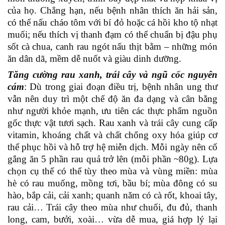
của họ. Chẳng hạn, nếu bệnh nhân thích ăn hải sản,
có thể nấu cháo tôm với bí đỏ hoặc cá hồi kho tộ nhạt
muối; nếu thích vị thanh đạm có thể chuẩn bị đậu phụ
sốt cà chua, canh rau ngót nấu thịt bằm – những món
ăn dân dã, mềm dễ nuốt và giàu dinh dưỡng.
Tăng cường rau xanh, trái cây và ngũ cốc nguyên
cám
: Dù trong giai đoạn điều trị, bệnh nhân ung thư
vẫn nên duy trì một chế độ ăn đa dạng và cân bằng
như người khỏe mạnh, ưu tiên các thực phẩm nguồn
gốc thực vật tươi sạch. Rau xanh và trái cây cung cấp
vitamin, khoáng chất và chất chống oxy hóa giúp cơ
thể phục hồi và hỗ trợ hệ miễn dịch. Mỗi ngày nên cố
gắng ăn 5 phần rau quả trở lên (mỗi phần ~80g). Lựa
chọn cụ thể có thể tùy theo mùa và vùng miền: mùa
hè có rau muống, mồng tơi, bầu bí; mùa đông có su
hào, bắp cải, cải xanh; quanh năm có cà rốt, khoai tây,
rau cải… Trái cây theo mùa như chuối, đu đủ, thanh
long, cam, bưởi, xoài… vừa dễ mua, giá hợp lý lại