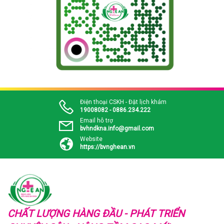
Điện thoại CSKH - Đặt lịch khám
19008082 - 0886.234.222
Email hỗ trợ
bvhndkna.info@gmail.com
Website
https://bvnghean.vn
CHẤT LƯỢNG HÀNG ĐẦU - PHÁT TRIỂN