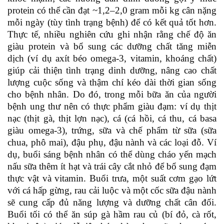
protein có thể cần đạt ~1,2–2,0 gram mỗi kg cân nặng
mỗi ngày (tùy tình trạng bệnh) để có kết quả tốt hơn.
Thực tế, nhiều nghiên cứu ghi nhận rằng chế độ ăn
giàu protein và bổ sung các dưỡng chất tăng miễn
dịch (ví dụ axít béo omega-3, vitamin, khoáng chất)
giúp cải thiện tình trạng dinh dưỡng, nâng cao chất
lượng cuộc sống và thậm chí kéo dài thời gian sống
cho bệnh nhân. Do đó, trong mỗi bữa ăn của người
bệnh ung thư nên có thực phẩm giàu đạm: ví dụ thịt
nạc (thịt gà, thịt lợn nạc), cá (cá hồi, cá thu, cá basa
giàu omega-3), trứng, sữa và chế phẩm từ sữa (sữa
chua, phô mai), đậu phụ, đậu nành và các loại đỗ. Ví
dụ, buổi sáng bệnh nhân có thể dùng cháo yến mạch
nấu sữa thêm ít hạt và trái cây cắt nhỏ để bổ sung đạm
thực vật và vitamin. Buổi trưa, một suất cơm gạo lứt
với cá hấp gừng, rau cải luộc và một cốc sữa đậu nành
sẽ cung cấp đủ năng lượng và dưỡng chất cân đối.
Buổi tối có thể ăn súp gà hầm rau củ (bí đỏ, cà rốt,