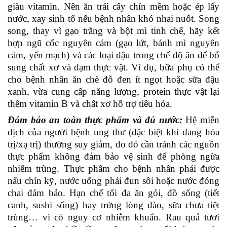
giàu vitamin. Nên ăn trái cây chín mềm hoặc ép lấy
nước, xay sinh tố nếu bệnh nhân khó nhai nuốt. Song
song, thay vì gạo trắng và bột mì tinh chế, hãy kết
hợp ngũ cốc nguyên cám (gạo lứt, bánh mì nguyên
cám, yến mạch) và các loại đậu trong chế độ ăn để bổ
sung chất xơ và đạm thực vật. Ví dụ, bữa phụ có thể
cho bệnh nhân ăn chè đỗ đen ít ngọt hoặc sữa đậu
xanh, vừa cung cấp năng lượng, protein thực vật lại
thêm vitamin B và chất xơ hỗ trợ tiêu hóa.
Đảm bảo an toàn thực phẩm và đủ nước:
Hệ miễn
dịch của người bệnh ung thư (đặc biệt khi đang hóa
trị/xạ trị) thường suy giảm, do đó cần tránh các nguồn
thực phẩm không đảm bảo vệ sinh để phòng ngừa
nhiễm trùng. Thực phẩm cho bệnh nhân phải được
nấu chín kỹ, nước uống phải đun sôi hoặc nước đóng
chai đảm bảo. Hạn chế tối đa ăn gỏi, đồ sống (tiết
canh, sushi sống) hay trứng lòng đào, sữa chưa tiệt
trùng… vì có nguy cơ nhiễm khuẩn. Rau quả tươi