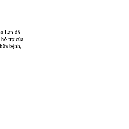
Ba Lan đã
 hỗ trợ của
chữa bệnh,