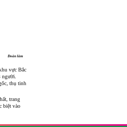
Đoàn làm
 khu vực Bắc
8 người.
ốc, thụ tinh
ất, trang
c biệt vào