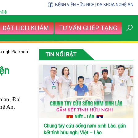
BỆNH VIỆN HỮU NGHỊ ĐA KHOA NGHỆ AN
ỉ lễ
ĐẶT LỊCH KHÁM
TƯ VẤN GHÉP TẠNG
ữu nghị Đa khoa
TIN NỔI BẬT
iện
bian, Đại
hệ An.
Chung tay cứu sống nam sinh Lào, gắn
kết tình hữu nghị Việt – Lào