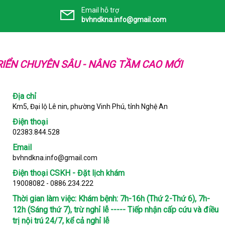
Email hỗ trợ
bvhndkna.info@gmail.com
IỂN CHUYÊN SÂU - NÂNG TẦM CAO MỚI
Địa chỉ
Km5, Đại lộ Lê nin, phường Vinh Phú, tỉnh Nghệ An
Điện thoại
02383.844.528
Email
bvhndkna.info@gmail.com
Điện thoại CSKH - Đặt lịch khám
19008082 - 0886.234.222
Thời gian làm việc:
Khám bệnh: 7h-16h (Thứ 2-Thứ 6), 7h-
12h (Sáng thứ 7), trừ nghỉ lễ ----- Tiếp nhận cấp cứu và điều
trị nội trú 24/7, kể cả nghỉ lễ