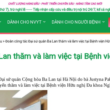
CHẤT LƯỢNG HÀNG ĐẦU - PHÁT TRIỂN CHUYÊN SÂU - NÂNG TẦM CAO MỚI
), trừ nghỉ lễ ----- Tiếp nhận cấp cứu và điều trị nội trú 24/7, kể cả ngh
DÀNH CHO NVYT
DÀNH CHO NGƯỜI BỆNH
ựu
>
Đoàn công tác Đại sứ quán Ba Lan thăm và làm việc tại Bệnh viện H
Lan thăm và làm việc tại Bệnh v
ại sứ quán Cộng hòa Ba Lan tại Hà Nội do bà Justyna Pa
yến thăm và làm việc tại Bệnh viện Hữu nghị Đa khoa Ng