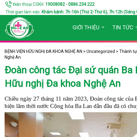
Điện thoại CSKH:
19008082 - 0886.234.222
Thời gian làm việc:
Khám bệnh: 7h-16h (Thứ 2-Thứ 6), 7h-12h (Sáng thứ 7
GIỚI THIỆU
TIN TỨC
BỆNH VIỆN HỮU NGHỊ ĐA KHOA NGHỆ AN
>
Uncategorized
>
Thành t
Nghệ An
Đoàn công tác Đại sứ quán Ba 
Hữu nghị Đa khoa Nghệ An
Chiều ngày 27 tháng 11 năm 2023, Đoàn công tác của Đ
biện lâm thời nước Cộng hòa Ba Lan dẫn đầu đã có chu