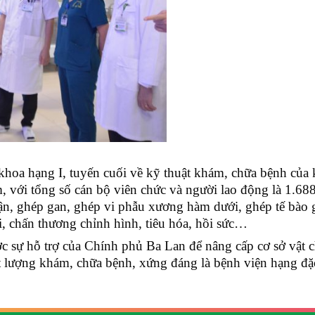
hoa hạng I, tuyến cuối về kỹ thuật khám, chữa bệnh của
 với tổng số cán bộ viên chức và người lao động là 1.68
hận, ghép gan, ghép vi phẫu xương hàm dưới, ghép tế bào g
, chấn thương chỉnh hình, tiêu hóa, hồi sức…
c sự hỗ trợ của Chính phủ Ba Lan để nâng cấp cơ sở vật ch
hất lượng khám, chữa bệnh, xứng đáng là bệnh viện hạng đặ