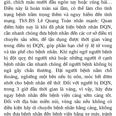
gió, chích máu mười đầu ngón tay hoặc cúng bái…
Điều này là hoàn toàn sai lầm, có thể làm cho tình
trạng bệnh trầm trọng thêm và nguy hiểm đến tính
mạng. ThS.BS Lê Quang Toàn nhấn mạnh: Quan
điểm hiện nay là khi đã phát hiện bệnh nhân ĐQN,
cần nhanh chóng đưa bệnh nhân đến các cơ sở điều trị
chuyên sâu sớm, để tận dụng được thời gian vàng
trong điều trị ĐQN, góp phần hạn chế tỷ lệ tử vong
và tàn phế cho bệnh nhân. Khi nghi ngờ người bệnh
bị đột quỵ thì người nhà hoặc những người ở cạnh
bệnh nhân cần nhanh chóng để người bệnh không bị
ngã gây chấn thương. Đặt người bệnh nằm chỗ
thoáng, nghiêng một bên nếu bị nôn, móc hết đờm
nhớt cho bệnh nhân dễ thở. Đối với người bị ĐQN,
trong 3 giờ đầu thời gian là vàng, vì vậy, hãy đưa
ngay bệnh nhân đến bệnh viện càng sớm càng tốt.
Đối với địa bàn miền núi, vùng sâu nếu không có
điều kiện hãy di chuyển bệnh nhân bằng cáng, không
nên đưa bệnh nhân đến bệnh viện bằng xe máy, tránh