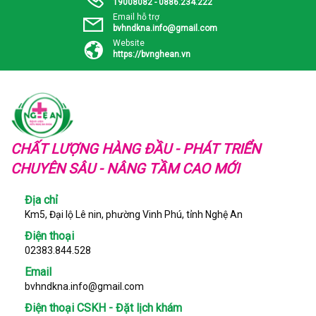
19008082 - 0886.234.222
Email hỗ trợ
bvhndkna.info@gmail.com
Website
https://bvnghean.vn
CHẤT LƯỢNG HÀNG ĐẦU - PHÁT TRIỂN
CHUYÊN SÂU - NÂNG TẦM CAO MỚI
Địa chỉ
Km5, Đại lộ Lê nin, phường Vinh Phú, tỉnh Nghệ An
Điện thoại
02383.844.528
Email
bvhndkna.info@gmail.com
Điện thoại CSKH - Đặt lịch khám