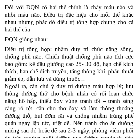
Đối với ĐQN có hai thể chính là chảy máu não và
nhồi máu não. Điều trị đặc hiệu cho mỗi thể khác
nhau nhưng phác đồ điều trị tổng hợp chung cho cả
hai thể của
ĐQN giống nhau:
Điều trị tổng hợp: nhằm duy trì chức năng sống,
chống phù não. Chiến thuật chống phù não tích cực
bao gồm: kê đầu giường cao 25- 30 độ, hạn chế kích
thích, hạn chế dịch truyền, tăng thông khí, phẫu thuật
giảm ép, dẫn lưu và dùng thuốc…
Ngoài ra, cần chú ý duy trì đường máu hợp lý; lưu
thông đường thở cho bệnh nhân có rối loạn chức
năng hô hấp, thiếu ôxy vùng tranh tối – tranh sáng
càng rõ rệt, cần cho thở ôxy và làm thông thoáng
đường thở, hút đờm rãi và chống nhiễm trùng phế
quản ngay lập tức, triệt để. Nên tránh cho ăn đường
miệng sau đó hoặc để sau 2-3 ngày, phòng viêm phổi
do trào ngược; nuôi dưỡng qua đường sonde dạ dày