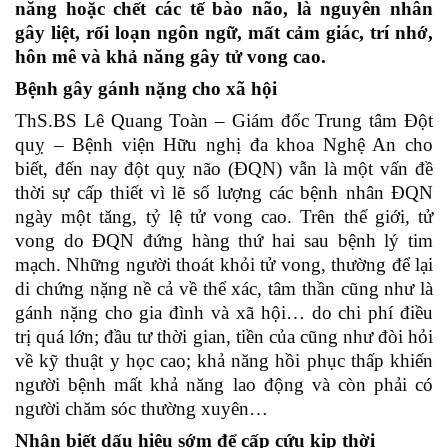
năng hoặc chết các tế bào não, là nguyên nhân
gây liệt, rối loạn ngôn ngữ, mất cảm giác, trí nhớ,
hôn mê và khả năng gây tử vong cao.
Bệnh gây gánh nặng cho xã hội
ThS.BS Lê Quang Toàn – Giám đốc Trung tâm Đột
quỵ – Bệnh viện Hữu nghị đa khoa Nghệ An cho
biết, đến nay đột quỵ não (ĐQN) vẫn là một vấn đề
thời sự cấp thiết vì lẽ số lượng các bệnh nhân ĐQN
ngày một tăng, tỷ lệ tử vong cao. Trên thế giới, tử
vong do ĐQN đứng hàng thứ hai sau bệnh lý tim
mạch. Những người thoát khỏi tử vong, thường để lại
di chứng nặng nề cả về thể xác, tâm thần cũng như là
gánh nặng cho gia đình và xã hội… do chi phí điều
trị quá lớn; đầu tư thời gian, tiền của cũng như đòi hỏi
về kỹ thuật y học cao; khả năng hồi phục thấp khiến
người bệnh mất khả năng lao động và còn phải có
người chăm sóc thường xuyên…
Nhận biết dấu hiệu sớm để cấp cứu kịp thời