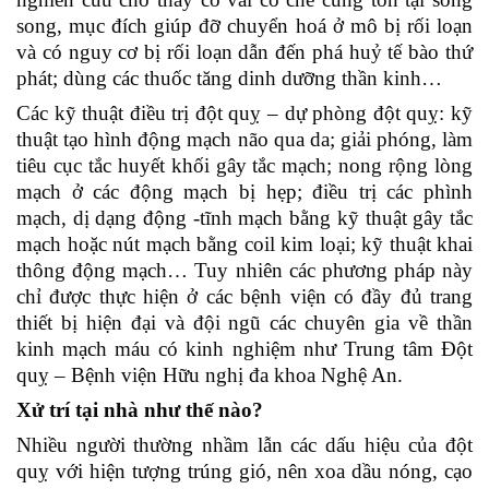
song, mục đích giúp đỡ chuyển hoá ở mô bị rối loạn
và có nguy cơ bị rối loạn dẫn đến phá huỷ tế bào thứ
phát; dùng các thuốc tăng dinh dưỡng thần kinh…
Các kỹ thuật điều trị đột quỵ – dự phòng đột quỵ: kỹ
thuật tạo hình động mạch não qua da; giải phóng, làm
tiêu cục tắc huyết khối gây tắc mạch; nong rộng lòng
mạch ở các động mạch bị hẹp; điều trị các phình
mạch, dị dạng động -tĩnh mạch bằng kỹ thuật gây tắc
mạch hoặc nút mạch bằng coil kim loại; kỹ thuật khai
thông động mạch… Tuy nhiên các phương pháp này
chỉ được thực hiện ở các bệnh viện có đầy đủ trang
thiết bị hiện đại và đội ngũ các chuyên gia về thần
kinh mạch máu có kinh nghiệm như Trung tâm Đột
quỵ – Bệnh viện Hữu nghị đa khoa Nghệ An.
Xử trí tại nhà như thế nào?
Nhiều người thường nhầm lẫn các dấu hiệu của đột
quỵ với hiện tượng trúng gió, nên xoa dầu nóng, cạo