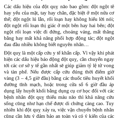
Các dấu hiệu của đột quỵ não bao gồm: đột ngột tê
hay yếu của mặt, tay hay chân, đặc biệt ở một nửa cơ
thể; đột ngột lú lẫn, rối loạn hay không hiểu lời nói;
đột ngột rối loạn thị giác ở một bên hay hai bên; đột
ngột rối loạn việc đi đứng, choáng váng, mất thăng
bằng hay mất khả năng phối hợp động tác; đột ngột
đau đầu nhiều không biết nguyên nhân…
Đột quỵ là một cấp cứu y tế khẩn cấp. Vì vậy khi phát
hiện các dấu hiệu báo động đột quỵ, cần chuyển ngay
tới các cơ sở y tế gần nhất sẽ giúp giảm tỷ lệ tử vong
và tàn phế. Nếu được cấp cứu đúng thời điểm giờ
vàng (3 – 4,5 giờ đầu) bằng các thuốc tiêu huyết khối
đường tĩnh mạch, hoặc trong cửa sổ 6 giờ đầu áp
dụng lấy huyết khối bằng dụng cụ cơ học đối với các
bệnh nhân đột quỵ thiếu máu não thì khả năng cứu
sống cũng như hạn chế được di chứng càng cao. Tuy
nhiên khi đột quỵ xảy ra, việc vận chuyển bệnh nhân
cũng cần lưu ý đảm bảo an toàn và có ý kiến của các