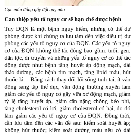
Cục máu đông gây đột quỵ não
Can thiệp yếu tố nguy cơ sẽ hạn chế được bệnh
Tuy ĐQN là một bệnh nguy hiểm, nhưng có thể dự
phòng được khi chúng ta lưu tâm đến việc điều trị dự
phòng các yếu tố nguy cơ của ĐQN. Các yếu tố nguy
cơ của ĐQN không thể tác động bao gồm: tuổi, gen,
dân tộc, di truyền và những yếu tố nguy cơ có thể tác
động được như: bệnh tăng huyết áp động mạch, đái
tháo đường, các bệnh tim mạch, tăng lipid máu, hút
thuốc lá… Bằng cách thay đổi lối sống tĩnh tại, ít vận
động sang tập thể dục, vận động thường xuyên làm
giảm các yếu tố nguy cơ gây vữa xơ động mạch, giảm
tỷ lệ tăng huyết áp, giảm cân nặng chống béo phì,
tăng cholesterol có lợi, giảm cholesterol có hại, do đó
làm giảm các yếu tố nguy cơ của ĐQN. Đồng thời,
cần lưu tâm đến các vấn đề sau: kiểm soát huyết áp;
không hút thuốc; kiểm soát đường máu nếu có đái