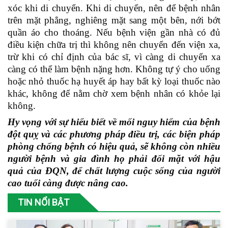
xóc khi di chuyển. Khi di chuyển, nên để bệnh nhân
trên mặt phẳng, nghiêng mặt sang một bên, nới bớt
quần áo cho thoáng. Nếu bệnh viện gần nhà có đủ
điều kiện chữa trị thì không nên chuyển đến viện xa,
trừ khi có chỉ định của bác sĩ, vì càng di chuyển xa
càng có thể làm bệnh nặng hơn. Không tự ý cho uống
hoặc nhỏ thuốc hạ huyết áp hay bất kỳ loại thuốc nào
khác, không để nằm chờ xem bệnh nhân có khỏe lại
không.
Hy vọng với sự hiểu biết về mối nguy hiểm của bệnh
đột quỵ và các phương pháp điều trị, các biện pháp
phòng chống bệnh có hiệu quả, sẽ không còn nhiều
người bệnh và gia đình họ phải đối mặt với hậu
quả của ĐQN, để chất lượng cuộc sống của người
cao tuổi càng được nâng cao.
TIN NỔI BẬT