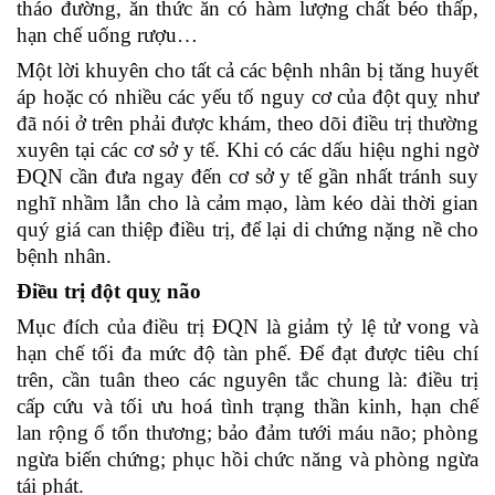
tháo đường, ăn thức ăn có hàm lượng chất béo thấp,
hạn chế uống rượu…
Một lời khuyên cho tất cả các bệnh nhân bị tăng huyết
áp hoặc có nhiều các yếu tố nguy cơ của đột quỵ như
đã nói ở trên phải được khám, theo dõi điều trị thường
xuyên tại các cơ sở y tế. Khi có các dấu hiệu nghi ngờ
ĐQN cần đưa ngay đến cơ sở y tế gần nhất tránh suy
nghĩ nhầm lẫn cho là cảm mạo, làm kéo dài thời gian
quý giá can thiệp điều trị, để lại di chứng nặng nề cho
bệnh nhân.
Điều trị đột quỵ não
Mục đích của điều trị ĐQN là giảm tỷ lệ tử vong và
hạn chế tối đa mức độ tàn phế. Để đạt được tiêu chí
trên, cần tuân theo các nguyên tắc chung là: điều trị
cấp cứu và tối ưu hoá tình trạng thần kinh, hạn chế
lan rộng ổ tổn thương; bảo đảm tưới máu não; phòng
ngừa biến chứng; phục hồi chức năng và phòng ngừa
tái phát.