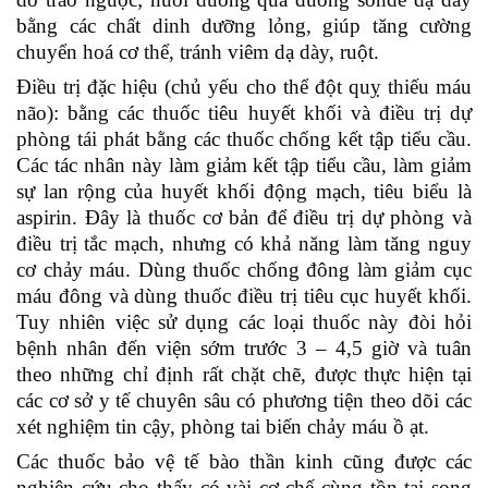
bằng các chất dinh dưỡng lỏng, giúp tăng cường
chuyển hoá cơ thể, tránh viêm dạ dày, ruột.
Điều trị đặc hiệu (chủ yếu cho thể đột quỵ thiếu máu
não): bằng các thuốc tiêu huyết khối và điều trị dự
phòng tái phát bằng các thuốc chống kết tập tiểu cầu.
Các tác nhân này làm giảm kết tập tiểu cầu, làm giảm
sự lan rộng của huyết khối động mạch, tiêu biểu là
aspirin. Đây là thuốc cơ bản để điều trị dự phòng và
điều trị tắc mạch, nhưng có khả năng làm tăng nguy
cơ chảy máu. Dùng thuốc chống đông làm giảm cục
máu đông và dùng thuốc điều trị tiêu cục huyết khối.
Tuy nhiên việc sử dụng các loại thuốc này đòi hỏi
bệnh nhân đến viện sớm trước 3 – 4,5 giờ và tuân
theo những chỉ định rất chặt chẽ, được thực hiện tại
các cơ sở y tế chuyên sâu có phương tiện theo dõi các
xét nghiệm tin cậy, phòng tai biến chảy máu ồ ạt.
Các thuốc bảo vệ tế bào thần kinh cũng được các
nghiên cứu cho thấy có vài cơ chế cùng tồn tại song