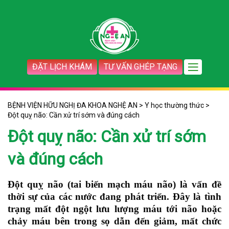
ĐẶT LỊCH KHÁM
TƯ VẤN GHÉP TẠNG
BỆNH VIỆN HỮU NGHỊ ĐA KHOA NGHỆ AN
>
Y học thường thức
>
Đột quỵ não: Cần xử trí sớm và đúng cách
Đột quỵ não: Cần xử trí sớm
và đúng cách
Đột quỵ não (tai biến mạch máu não) là vấn đề
thời sự của các nước đang phát triển. Đây là tình
trạng mất đột ngột lưu lượng máu tới não hoặc
chảy máu bên trong sọ dẫn đến giảm, mất chức