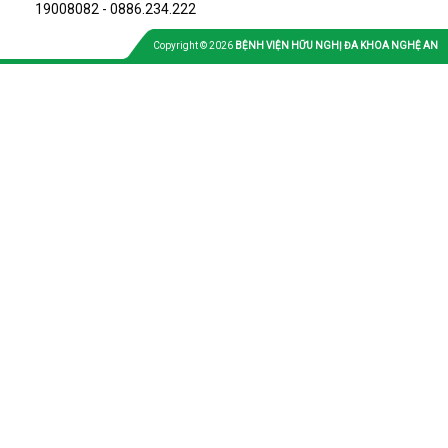
19008082 - 0886.234.222
Copyright © 2026
BỆNH VIỆN HỮU NGHỊ ĐA KHOA NGHỆ AN