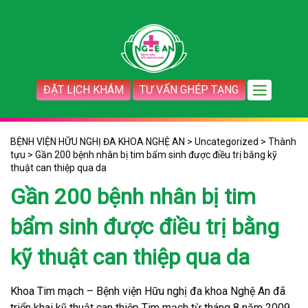
ĐẶT LỊCH KHÁM
TƯ VẤN GHÉP TẠNG
BỆNH VIỆN HỮU NGHỊ ĐA KHOA NGHỆ AN
>
Uncategorized
>
Thành
tựu
>
Gần 200 bệnh nhân bị tim bẩm sinh được điều trị bằng kỹ
thuật can thiệp qua da
Gần 200 bệnh nhân bị tim
bẩm sinh được điều trị bằng
kỹ thuật can thiệp qua da
Khoa Tim mạch – Bệnh viện Hữu nghị đa khoa Nghệ An đã
triển khai kỹ thuật can thiệp Tim mạch từ tháng 8 năm 2009