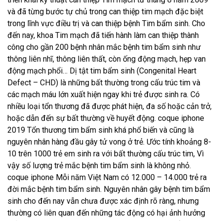
và đã từng bước tự chủ trong can thiệp tim mạch đặc biệt
trong lĩnh vực điều trị và can thiệp bệnh Tim bẩm sinh. Cho
đến nay, khoa Tim mạch đã tiến hành làm can thiệp thành
công cho gần 200 bệnh nhân mắc bệnh tim bẩm sinh như
thông liên nhĩ, thông liên thất, còn ống động mạch, hẹp van
động mạch phổi… Dị tật tim bẩm sinh (Congenital Heart
Defect – CHD) là những bất thường trong cấu trúc tim và
các mạch máu lớn xuất hiện ngay khi trẻ được sinh ra. Có
nhiều loại tổn thương đã được phát hiện, đa số hoặc cản trở,
hoặc dẫn đến sự bất thường về huyết động.
coque iphone
2019
Tổn thương tim bẩm sinh khá phổ biến và cũng là
nguyên nhân hàng đầu gây tử vong ở trẻ. Ước tính khoảng 8-
10 trên 1000 trẻ em sinh ra với bất thường cấu trúc tim, Vì
vậy số lượng trẻ mắc bệnh tim bẩm sinh là không nhỏ.
coque iphone
Mỗi năm Việt Nam có 12.000 – 14.000 trẻ ra
đời mắc bệnh tim bẩm sinh. Nguyên nhân gây bệnh tim bẩm
sinh cho đến nay vẫn chưa được xác định rõ ràng, nhưng
thường có liên quan đến những tác động có hại ảnh hưởng