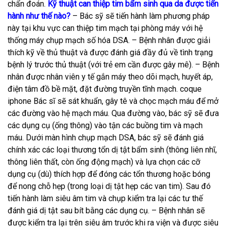
chẩn đoán.
Kỹ thuật can thiệp tim bẩm sinh qua da được tiến
hành như thế nào?
– Bác sỹ sẽ tiến hành làm phương pháp
này tại khu vực can thiệp tim mạch tại phòng máy với hệ
thống máy chụp mạch số hóa DSA. – Bệnh nhân được giải
thích kỹ về thủ thuật và được đánh giá đầy đủ về tình trạng
bệnh lý trước thủ thuật (với trẻ em cần được gây mê). – Bệnh
nhân được nhân viên y tế gắn máy theo dõi mạch, huyết áp,
điện tâm đồ bề mặt, đặt đường truyền tĩnh mạch.
coque
iphone
Bác sĩ sẽ sát khuẩn, gây tê và chọc mạch máu để mở
các đường vào hệ mạch máu. Qua đường vào, bác sỹ sẽ đưa
các dụng cụ (ống thông) vào tận các buồng tim và mạch
máu. Dưới màn hình chụp mạch DSA, bác sỹ sẽ đánh giá
chính xác các loại thương tổn dị tật bẩm sinh (thông liên nhĩ,
thông liên thất, còn ống động mạch) và lựa chọn các cỡ
dụng cụ (dù) thích hợp để đóng các tổn thương hoặc bóng
để nong chỗ hẹp (trong loại dị tật hẹp các van tim). Sau đó
tiến hành làm siêu âm tim và chụp kiểm tra lại các tư thế
đánh giá dị tật sau bít bằng các dụng cụ. – Bệnh nhân sẽ
được kiểm tra lại trên siêu âm trước khi ra viện và được siêu