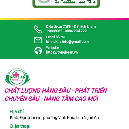
Điện thoại CSKH - Đặt lịch khám
19008082 - 0886.234.222
Email hỗ trợ
bvhndkna.info@gmail.com
Website
https://bvnghean.vn
CHẤT LƯỢNG HÀNG ĐẦU - PHÁT TRIỂN
CHUYÊN SÂU - NÂNG TẦM CAO MỚI
Địa chỉ
Km5, Đại lộ Lê nin, phường Vinh Phú, tỉnh Nghệ An
Điện thoại