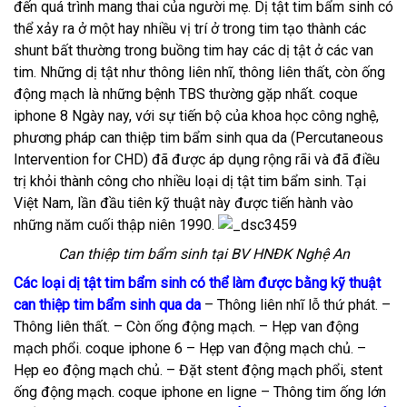
đến quá trình mang thai của người mẹ. Dị tật tim bẩm sinh có
thể xảy ra ở một hay nhiều vị trí ở trong tim tạo thành các
shunt bất thường trong buồng tim hay các dị tật ở các van
tim. Những dị tật như thông liên nhĩ, thông liên thất, còn ống
động mạch là những bệnh TBS thường gặp nhất.
coque
iphone 8
Ngày nay, với sự tiến bộ của khoa học công nghệ,
phương pháp can thiệp tim bẩm sinh qua da (Percutaneous
Intervention for CHD) đã được áp dụng rộng rãi và đã điều
trị khỏi thành công cho nhiều loại dị tật tim bẩm sinh. Tại
Việt Nam, lần đầu tiên kỹ thuật này được tiến hành vào
những năm cuối thập niên 1990.
Can thiệp tim bẩm sinh tại BV HNĐK Nghệ An
Các loại dị tật tim bẩm sinh có thể làm được bằng kỹ thuật
can thiệp tim bẩm sinh qua da
– Thông liên nhĩ lỗ thứ phát. –
Thông liên thất. – Còn ống động mạch. – Hẹp van động
mạch phổi.
coque iphone 6
– Hẹp van động mạch chủ. –
Hẹp eo động mạch chủ. – Đặt stent động mạch phổi, stent
ống động mạch.
coque iphone en ligne
– Thông tim ống lớn