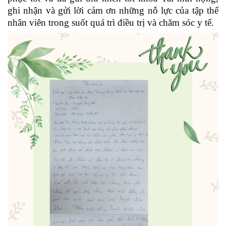
ghi nhận và gửi lời cảm ơn những nỗ lực của tập thể
nhân viên trong suốt quá trì điều trị và chăm sóc y tế.