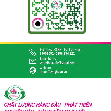
Điện thoại CSKH - Đặt lịch khám
19008082 - 0886.234.222
Email hỗ trợ
bvhndkna.info@gmail.com
Website
https://bvnghean.vn
CHẤT LƯỢNG HÀNG ĐẦU - PHÁT TRIỂN