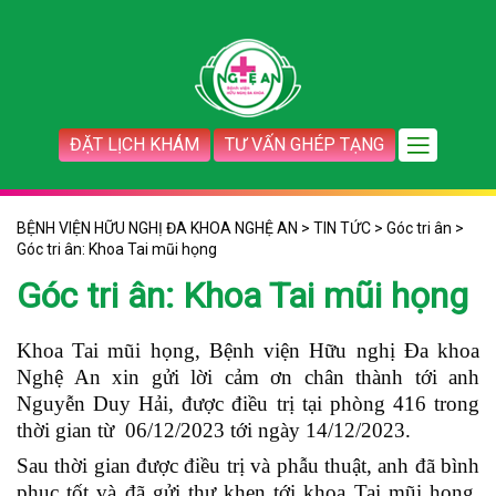
ĐẶT LỊCH KHÁM
TƯ VẤN GHÉP TẠNG
BỆNH VIỆN HỮU NGHỊ ĐA KHOA NGHỆ AN
>
TIN TỨC
>
Góc tri ân
>
Góc tri ân: Khoa Tai mũi họng
Góc tri ân: Khoa Tai mũi họng
Khoa Tai mũi họng, Bệnh viện Hữu nghị Đa khoa
Nghệ An xin gửi lời cảm ơn chân thành tới anh
Nguyễn Duy Hải, được điều trị tại phòng 416 trong
thời gian từ 06/12/2023 tới ngày 14/12/2023.
Sau thời gian được điều trị và phẫu thuật, anh đã bình
phục tốt và đã gửi thư khen tới khoa Tai mũi họng,