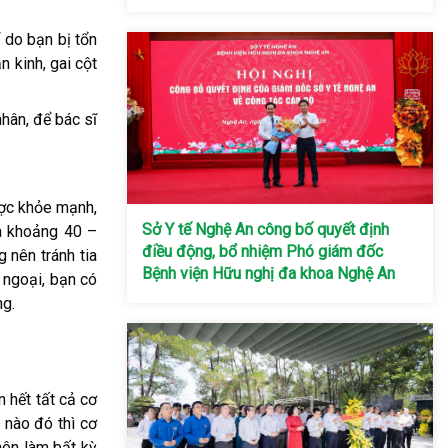
 do bạn bị tổn
 kinh, gai cột
hân, để bác sĩ
ược khỏe mạnh,
Sở Y tế Nghệ An công bố quyết định
da khoảng 40 –
điều động, bổ nhiệm Phó giám đốc
 nên tránh tia
Bệnh viện Hữu nghị đa khoa Nghệ An
 ngoại, bạn có
ng.
n hết tất cả cơ
 nào đó thì cơ
nên làm bất kỳ