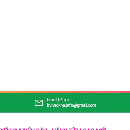
Email hỗ trợ
bvhndkna.info@gmail.com