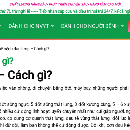
CHẤT LƯỢNG HÀNG ĐẦU - PHÁT TRIỂN CHUYÊN SÂU - NÂNG TẦM CAO MỚI
), trừ nghỉ lễ ----- Tiếp nhận cấp cứu và điều trị nội trú 24/7, kể cả ngh
DÀNH CHO NVYT
DÀNH CHO NGƯỜI BỆNH
ế bệnh đau lưng – Cách gì?
 gì?
– Cách gì?
việc văn phòng, di chuyển bằng ôtô, máy bay, những người phải
đốt sống ngực, 5 đốt sống thắt lưng, 3 đốt xương cùng, 5 – 6 xư
ó nhiều cử động linh hoạt, uyển chuyển nhất như cúi gập người, n
cơ, co cứng cơ quanh thắt lưng, đau tê vùng thắt lưng, đôi lúc 
hi dữ dội, làm bạn không thể cử động được. Đôi khi, cơn đau ké