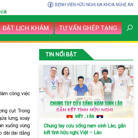
BỆNH VIỆN HỮU NGHỊ ĐA KHOA NGHỆ AN
ỉ lễ
ĐẶT LỊCH KHÁM
TƯ VẤN GHÉP TẠNG
TIN NỔI BẬT
 làm công việc
ơng cụt. Trong
gửa lưng, xoay
lan xuống vùng
Chung tay cứu sống nam sinh Lào, gắn
kết tình hữu nghị Việt – Lào
o dài dai dẳng