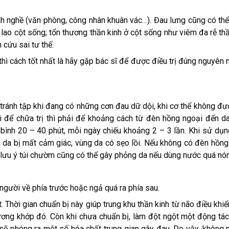
h nghề (văn phòng, công nhân khuân vác…). Đau lưng cũng có thể
ao cột sống; tổn thương thần kinh ở cột sống như viêm đa rễ thần
 cứu sai tư thế.
hì cách tốt nhất là hãy gặp bác sĩ để được điều trị đúng nguyên n
 tránh tập khi đang có những cơn đau dữ dội, khi cơ thể không đ
i để chữa trị thì phải để khoảng cách từ đèn hồng ngoại đến 
bình 20 – 40 phút, mỗi ngày chiếu khoảng 2 – 3 lần. Khi sử dụng
 da bị mất cảm giác, vùng da có sẹo lồi. Nếu không có đèn hồng
 lưu ý túi chườm cũng có thể gây phỏng da nếu dùng nước quá nó
 người về phía trước hoặc ngả quá ra phía sau.
. Thời gian chuẩn bị này giúp trung khu thần kinh từ não điều khiể
ơng khớp đó. Còn khi chưa chuẩn bị, làm đột ngột một động tác
 sẽ phóng ra một số hóa chất trung gian gây đau. Do vậy, không 