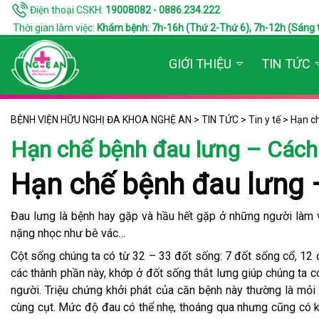
Điện thoại CSKH:
19008082 - 0886.234.222
Thời gian làm việc:
Khám bệnh: 7h-16h (Thứ 2-Thứ 6), 7h-12h (Sáng thứ 7
GIỚI THIỆU
TIN TỨC
BỆNH VIỆN HỮU NGHỊ ĐA KHOA NGHỆ AN
>
TIN TỨC
>
Tin y tế
>
Hạn ch
Hạn chế bệnh đau lưng – Cách
Hạn chế bệnh đau lưng 
Đau lưng là bệnh hay gặp và hầu hết gặp ở những người làm 
nặng nhọc như bê vác…
Cột sống chúng ta có từ 32 – 33 đốt sống: 7 đốt sống cổ, 12 
các thành phần này, khớp ở đốt sống thắt lưng giúp chúng ta c
người. Triệu chứng khởi phát của căn bệnh này thường là mỏi 
cùng cụt. Mức độ đau có thể nhẹ, thoáng qua nhưng cũng có k