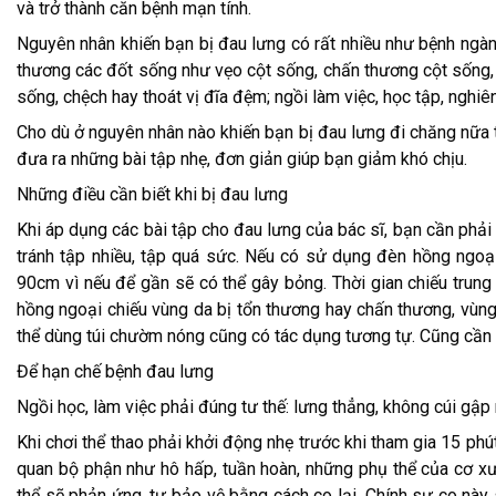
và trở thành căn bệnh mạn tính.
Nguyên nhân khiến bạn bị đau lưng có rất nhiều như bệnh ngàn
thương các đốt sống như vẹo cột sống, chấn thương cột sống, l
sống, chệch hay thoát vị đĩa đệm; ngồi làm việc, học tập, nghiên
Cho dù ở nguyên nhân nào khiến bạn bị đau lưng đi chăng nữa t
đưa ra những bài tập nhẹ, đơn giản giúp bạn giảm khó chịu.
Những điều cần biết khi bị đau lưng
Khi áp dụng các bài tập cho đau lưng của bác sĩ, bạn cần phải
tránh tập nhiều, tập quá sức. Nếu có sử dụng đèn hồng ngoạ
90cm vì nếu để gần sẽ có thể gây bỏng. Thời gian chiếu trung 
hồng ngoại chiếu vùng da bị tổn thương hay chấn thương, vùng
thể dùng túi chườm nóng cũng có tác dụng tương tự. Cũng cần
Để hạn chế bệnh đau lưng
Ngồi học, làm việc phải đúng tư thế: lưng thẳng, không cúi gập
Khi chơi thể thao phải khởi động nhẹ trước khi tham gia 15 phút
quan bộ phận như hô hấp, tuần hoàn, những phụ thể của cơ xư
thể sẽ phản ứng, tự bảo vệ bằng cách co lại. Chính sự co này