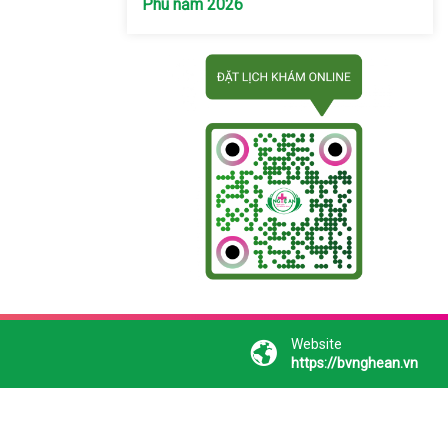
Phú năm 2026
Website
https://bvnghean.vn