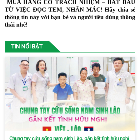
MUA HÀNG CÓ TRÁCH NHIỆM – BẮT ĐẦU
TỪ VIỆC ĐỌC TEM, NHÃN MÁC!
Hãy chia sẻ
thông tin này với bạn bè và người tiêu dùng thông
thái nhé!
TIN NỔI BẬT
Chung tay cứu sống nam sinh Lào, gắn kết tình hữu nghị