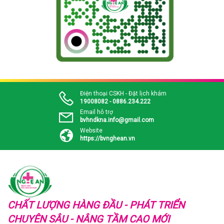
Điện thoại CSKH - Đặt lịch khám
19008082 - 0886.234.222
Email hỗ trợ
bvhndkna.info@gmail.com
Website
https://bvnghean.vn
CHẤT LƯỢNG HÀNG ĐẦU - PHÁT TRIỂN
CHUYÊN SÂU - NÂNG TẦM CAO MỚI