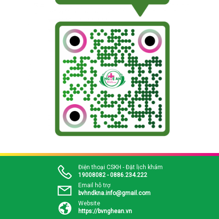
Điện thoại CSKH - Đặt lịch khám
19008082 - 0886.234.222
Email hỗ trợ
bvhndkna.info@gmail.com
Website
https://bvnghean.vn