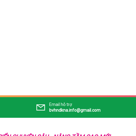
Email hỗ trợ
bvhndkna.info@gmail.com