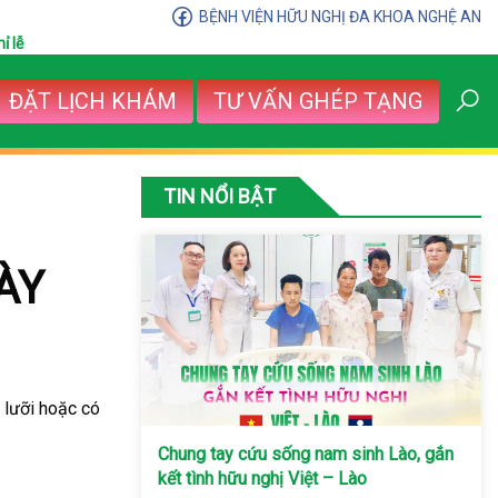
BỆNH VIỆN HỮU NGHỊ ĐA KHOA NGHỆ AN
ỉ lễ
ĐẶT LỊCH KHÁM
TƯ VẤN GHÉP TẠNG
TIN NỔI BẬT
ÀY
lưỡi hoặc có
Chung tay cứu sống nam sinh Lào, gắn
kết tình hữu nghị Việt – Lào