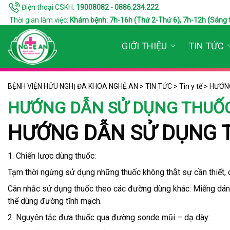
Điện thoại CSKH:
19008082 - 0886.234.222
Thời gian làm việc:
Khám bệnh: 7h-16h (Thứ 2-Thứ 6), 7h-12h (Sáng thứ 7
GIỚI THIỆU
TIN TỨC
BỆNH VIỆN HỮU NGHỊ ĐA KHOA NGHỆ AN
>
TIN TỨC
>
Tin y tế
>
HƯỚN
HƯỚNG DẪN SỬ DỤNG THUÔ
HƯỚNG DẪN SỬ DỤNG
1. Chiến lược dùng thuốc:
Tạm thời ngừng sử dụng những thuốc không thật sự cần thiết, 
Cân nhắc sử dụng thuốc theo các đường dùng khác: Miếng dán q
thể dùng đường tĩnh mạch.
2. Nguyên tắc đưa thuốc qua đường sonde mũi – dạ dày: