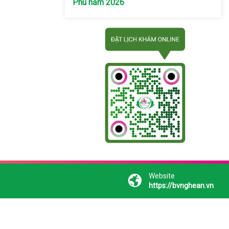
Phú năm 2026
Website
https://bvnghean.vn