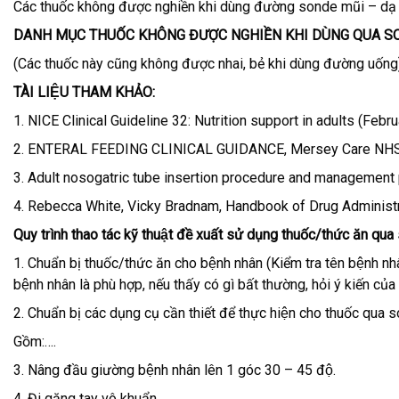
Các thuốc không được nghiền khi dùng đường sonde mũi – dạ
DANH MỤC THUỐC KHÔNG ĐƯỢC NGHIỀN KHI DÙNG QUA 
(Các thuốc này cũng không được nhai, bẻ khi dùng đường uống
TÀI LIỆU THAM KHẢO:
1. NICE Clinical Guideline 32: Nutrition support in adults (Febr
2. ENTERAL FEEDING CLINICAL GUIDANCE, Mersey Care NHS,
3. Adult nosogatric tube insertion procedure and management 
4. Rebecca White, Vicky Bradnam, Handbook of Drug Administra
Quy trình thao tác kỹ thuật đề xuất sử dụng thuốc/thức ăn qu
1. Chuẩn bị thuốc/thức ăn cho bệnh nhân (Kiểm tra tên bệnh nhân
bệnh nhân là phù hợp, nếu thấy có gì bất thường, hỏi ý kiến của
2. Chuẩn bị các dụng cụ cần thiết để thực hiện cho thuốc qua 
Gồm:….
3. Nâng đầu giường bệnh nhân lên 1 góc 30 – 45 độ.
4. Đi găng tay vô khuẩn.