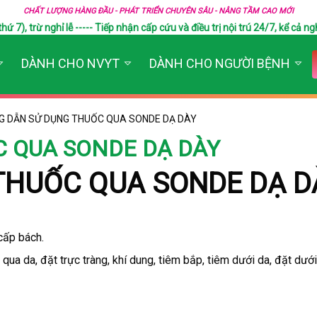
CHẤT LƯỢNG HÀNG ĐẦU - PHÁT TRIỂN CHUYÊN SÂU - NÂNG TẦM CAO MỚI
), trừ nghỉ lễ ----- Tiếp nhận cấp cứu và điều trị nội trú 24/7, kể cả ngh
DÀNH CHO NVYT
DÀNH CHO NGƯỜI BỆNH
G DẪN SỬ DỤNG THUỐC QUA SONDE DẠ DÀY
́C QUA SONDE DẠ DÀY
 THUỐC QUA SONDE DẠ D
cấp bách.
ua da, đặt trực tràng, khí dung, tiêm bắp, tiêm dưới da, đặt dưới 