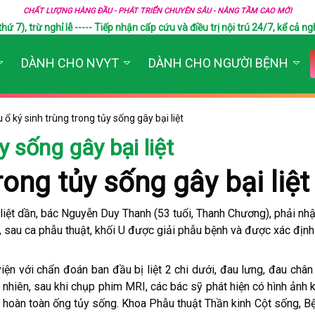
CHẤT LƯỢNG HÀNG ĐẦU - PHÁT TRIỂN CHUYÊN SÂU - NÂNG TẦM CAO MỚI
), trừ nghỉ lễ ----- Tiếp nhận cấp cứu và điều trị nội trú 24/7, kể cả ngh
DÀNH CHO NVYT
DÀNH CHO NGƯỜI BỆNH
 ổ ký sinh trùng trong tủy sống gây bại liệt
y sống gây bại liệt
rong tủy sống gây bại liệt
 liệt dần, bác Nguyễn Duy Thanh (53 tuổi, Thanh Chương), phải nhập
, sau ca phẫu thuật, khối U được giải phẫu bệnh và được xác định
n với chẩn đoán ban đầu bị liệt 2 chi dưới, đau lưng, đau chân 
y nhiên, sau khi chụp phim MRI, các bác sỹ phát hiện có hình ảnh k
p hoàn toàn ống tủy sống. Khoa Phẫu thuật Thần kinh Cột sống, 