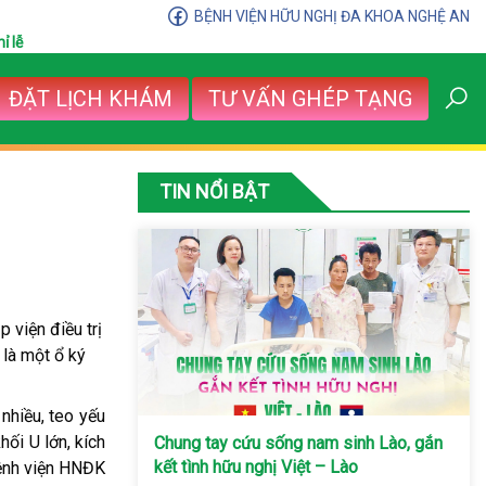
BỆNH VIỆN HỮU NGHỊ ĐA KHOA NGHỆ AN
ỉ lễ
ĐẶT LỊCH KHÁM
TƯ VẤN GHÉP TẠNG
TIN NỔI BẬT
 viện điều trị
 là một ổ ký
nhiều, teo yếu
hối U lớn, kích
Chung tay cứu sống nam sinh Lào, gắn
kết tình hữu nghị Việt – Lào
Bệnh viện HNĐK