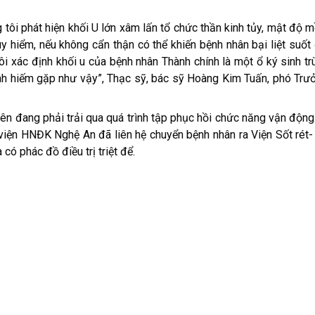
 tôi phát hiện khối U lớn xâm lấn tổ chức thần kinh tủy, mật độ 
uy hiểm, nếu không cẩn thận có thể khiến bệnh nhân bại liệt suốt 
i xác định khối u của bệnh nhân Thành chính là một ổ ký sinh trù
ệnh hiếm gặp như vậy”, Thạc sỹ, bác sỹ Hoàng Kim Tuấn, phó Tr
iên đang phải trải qua quá trình tập phục hồi chức năng vận động.
viện HNĐK Nghệ An đã liên hệ chuyển bệnh nhân ra Viện Sốt rét- 
có phác đồ điều trị triệt để.