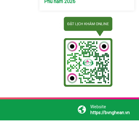
Phú năm 2026
Website
https://bvnghean.vn