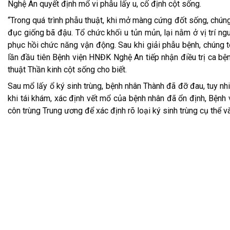
Nghệ An quyết định mổ vi phẫu lấy u, cố định cột sống.
“Trong quá trình phẫu thuật, khi mở màng cứng đốt sống, chúng
đục giống bã đậu. Tổ chức khối u tủn mủn, lại nằm ở vị trí ng
phục hồi chức năng vận động. Sau khi giải phẫu bệnh, chúng tô
lần đầu tiên Bệnh viện HNĐK Nghệ An tiếp nhận điều trị ca b
thuật Thần kinh cột sống cho biết.
Sau mổ lấy ổ ký sinh trùng, bệnh nhân Thành đã đỡ đau, tuy nh
khi tái khám, xác định vết mổ của bệnh nhân đã ổn định, Bệnh 
côn trùng Trung ương để xác định rõ loại ký sinh trùng cụ thể và 