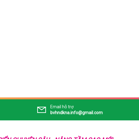
Email hỗ trợ
bvhndkna.info@gmail.com