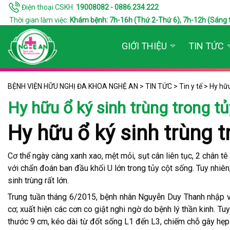
Điện thoại CSKH:
19008082 - 0886.234.222
Thời gian làm việc:
Khám bệnh: 7h-16h (Thứ 2-Thứ 6), 7h-12h (Sáng thứ 7
GIỚI THIỆU
TIN TỨC
BỆNH VIỆN HỮU NGHỊ ĐA KHOA NGHỆ AN
>
TIN TỨC
>
Tin y tế
>
Hy hữu
Hy hữu ổ ký sinh trùng trong tủ
Hy hữu ổ ký sinh trùng t
Cơ thể ngày càng xanh xao, mệt mỏi, sụt cân liên tục, 2 chân tê
với chẩn đoán ban đầu khối U lớn trong tủy cột sống. Tuy nhiên
sinh trùng rất lớn.
Trung tuần tháng 6/2015, bệnh nhân Nguyễn Duy Thanh nhập việ
cơ; xuất hiện các cơn co giật nghi ngờ do bệnh lý thần kinh. Tu
thước 9 cm, kéo dài từ đốt sống L1 đến L3, chiếm chỗ gây hẹ