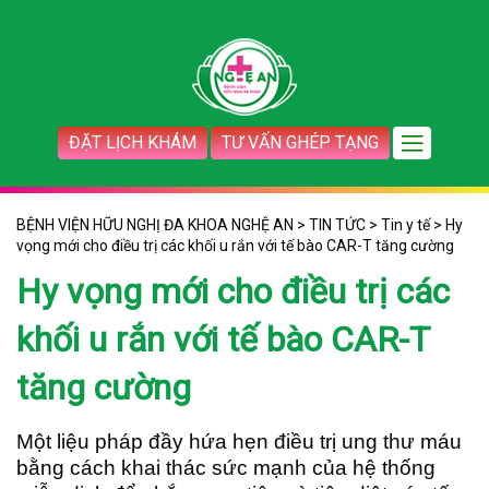
ĐẶT LỊCH KHÁM
TƯ VẤN GHÉP TẠNG
BỆNH VIỆN HỮU NGHỊ ĐA KHOA NGHỆ AN
>
TIN TỨC
>
Tin y tế
>
Hy
vọng mới cho điều trị các khối u rắn với tế bào CAR-T tăng cường
Hy vọng mới cho điều trị các
khối u rắn với tế bào CAR-T
tăng cường
Một liệu pháp đầy hứa hẹn điều trị ung thư máu
bằng cách khai thác sức mạnh của hệ thống