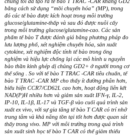
chúng tôi đã tạo ra tế bào T TRAC -CAR kháng GD2
bằng cách sử dụng “mồi chuyển hóa” (MP), trong
đó các tế bào được kích hoạt trong môi trường
glucose/glutamine-thấp và sau đó được nuôi cấy
trong môi trường glucose/glutamine-cao. Các sản
phẩm tế bào T được đánh giá bằng phương pháp đo
lưu lượng phổ, xét nghiệm chuyển hóa, sản xuất
cytokine, xét nghiệm độc tính tế bào trong ống
nghiệm và hiệu lực chống lại các mô hình u nguyên
bào thần kinh ghép dị chủng GD2+ ở người trong cơ
thể sống . So với tế bào T TRAC -CAR tiêu chuẩn, tế
bào T TRAC -CAR MP cho thấy ít đường phân hơn,
biểu hiện CCR7/CD62L cao hơn, hoạt động liên kết
NAD(P)H nhiều hơn và giảm sản xuất IFN-γ, IL-2,
IP-10, IL-1β, IL-17 và TGF-β vào cuối quá trình sản
xuất ex vivo, với sự gia tăng tế bào T CAR có trí nhớ
trung tâm và khả năng tồn tại tốt hơn được quan sát
thấy trong vivo. MP với môi trường trong quá trình
sản xuất sinh học tế bào T CAR có thể giảm thiểu