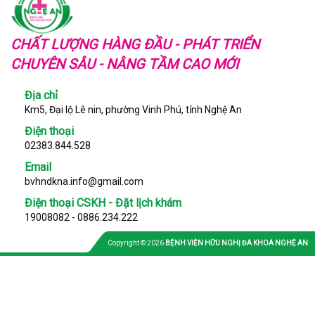
CHẤT LƯỢNG HÀNG ĐẦU - PHÁT TRIỂN
CHUYÊN SÂU - NÂNG TẦM CAO MỚI
Địa chỉ
Km5, Đại lộ Lê nin, phường Vinh Phú, tỉnh Nghệ An
Điện thoại
02383.844.528
Email
bvhndkna.info@gmail.com
Điện thoại CSKH - Đặt lịch khám
19008082 - 0886.234.222
Copyright © 2026
BỆNH VIỆN HỮU NGHỊ ĐA KHOA NGHỆ AN