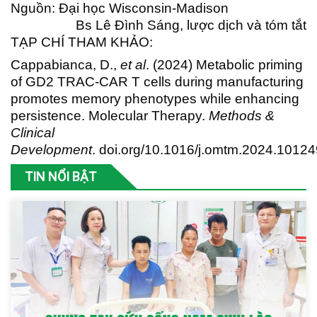
Nguồn: Đại học Wisconsin-Madison
Bs Lê Đình Sáng, lược dịch và tóm tắt
TẠP CHÍ THAM KHẢO:
Cappabianca, D.,
et al
. (2024) Metabolic priming
of GD2 TRAC-CAR T cells during manufacturing
promotes memory phenotypes while enhancing
persistence. Molecular Therapy.
Methods &
Clinical
Development
.
doi.org/10.1016/j.omtm.2024.10124
TIN NỔI BẬT