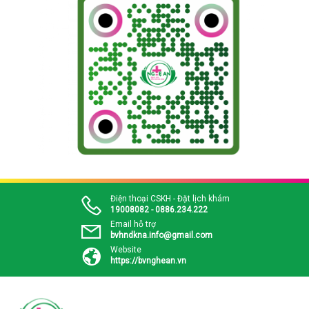
Điện thoại CSKH - Đặt lịch khám
19008082 - 0886.234.222
Email hỗ trợ
bvhndkna.info@gmail.com
Website
https://bvnghean.vn