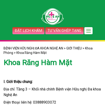
ĐẶT LỊCH KHÁM
TƯ VẤN GHÉP TẠNG
BỆNH VIỆN HỮU NGHỊ ĐA KHOA NGHỆ AN
>
GIỚI THIỆU
>
Khoa
Phòng
>
Khoa Răng Hàm Mặt
Khoa Răng Hàm Mặt
I. Giới thiệu chung:
Địa chỉ: Tầng 3 – Khối nhà chính Bệnh viện Hữu nghị Đa khoa
Nghệ An
Điện thoại liên hệ: 03888903072