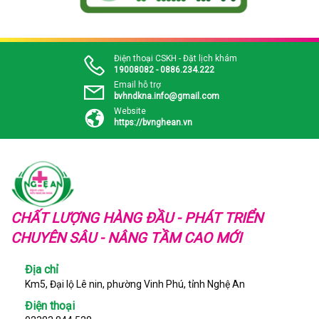
Điện thoại CSKH - Đặt lịch khám
19008082 - 0886.234.222
Email hỗ trợ
bvhndkna.info@gmail.com
Website
https://bvnghean.vn
CHẤT LƯỢNG HÀNG ĐẦU - PHÁT TRIỂN
CHUYÊN SÂU - NÂNG TẦM CAO MỚI
Địa chỉ
Km5, Đại lộ Lê nin, phường Vinh Phú, tỉnh Nghệ An
Điện thoại