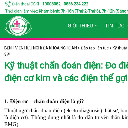
Điện thoại CSKH:
19008082 - 0886.234.222
Thời gian làm việc:
Khám bệnh: 7h-16h (Thứ 2-Thứ 6), 7h-12h (Sáng thứ 7
GIỚI THIỆU
TIN TỨC
BỆNH VIỆN HỮU NGHỊ ĐA KHOA NGHỆ AN
>
Đào tạo liên tục
>
Kỹ thuật
gợi
Kỹ thuật chẩn đoán điện: Đo đi
điện cơ kim và các điện thế gợi
1. Điện cơ – chẩn đoán điện là gì?
Thuật ngữ chẩn đoán điện (electrodiagnosis) thật sự, ba
là điện cơ). Thông dụng nhất là đo dẫn truyền thần ki
EMG).