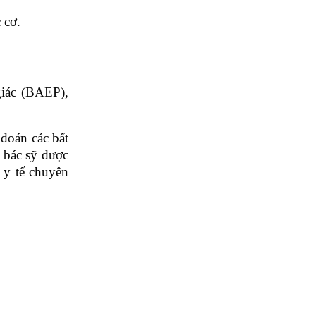
 cơ.
 giác (BAEP),
đoán các bất
 bác sỹ được
ụ y tế chuyên