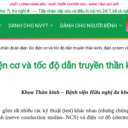
CHẤT LƯỢNG HÀNG ĐẦU - PHÁT TRIỂN CHUYÊN SÂU - NÂNG TẦM CAO MỚI
), trừ nghỉ lễ ----- Tiếp nhận cấp cứu và điều trị nội trú 24/7, kể cả ngh
DÀNH CHO NVYT
DÀNH CHO NGƯỜI BỆNH
 chẩn đoán điện: Đo điện cơ và tốc độ dẫn truyền thần kinh, điện cơ kim v
ện cơ và tốc độ dẫn truyền thần k
Khoa Thần kinh – Bệnh viện Hữu nghị đa k
o gồm rất nhiều các kỹ thuật (test) khác nhau (nhưng chún
nh (nerve conduction studies- NCS) và điện cơ đồ (elect