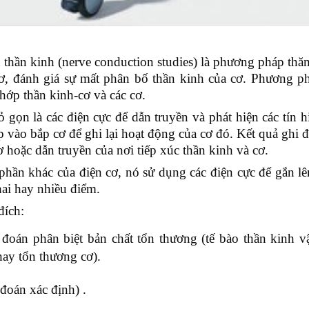
 thần kinh (nerve conduction studies) là phương pháp th
ơ, đánh giá sự mất phân bố thần kinh của cơ. Phương p
khớp thần kinh-cơ và các cơ.
hỏ gọn là các điện cực để dẫn truyền và phát hiện các tín h
 vào bắp cơ để ghi lại hoạt động của cơ đó. Kết quả ghi đ
ơ hoặc dẫn truyền của nơi tiếp xúc thần kinh và cơ.
phần khác của điện cơ, nó sử dụng các điện cực để gắn l
hai hay nhiều điểm.
đích:
 đoán phân biệt bản chất tổn thương (tế bào thần kinh v
hay tổn thương cơ).
đoán xác định) .