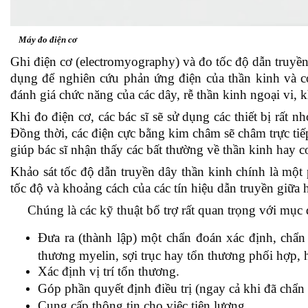
Máy đo điện cơ
Ghi điện cơ (electromyography) và đo tốc độ dẫn truyền
dụng để nghiên cứu phản ứng điện của thần kinh và c
đánh giá chức năng của các dây, rễ thần kinh ngoại vi, 
Khi đo điện cơ, các bác sĩ sẽ sử dụng các thiết bị rất n
Đồng thời, các điện cực bằng kim châm sẽ châm trực tiếp
giúp bác sĩ nhận thấy các bất thường về thần kinh hay c
Khảo sát tốc độ dẫn truyền dây thần kinh chính là một 
tốc độ và khoảng cách của các tín hiệu dẫn truyền giữa 
Chúng là các kỹ thuật bổ trợ rất quan trọng với mục 
Đưa ra (thành lập) một chẩn đoán xác định, chẩn
thương myelin, sợi trục hay tổn thương phối hợp, 
Xác định vị trí tổn thương.
Góp phần quyết định điều trị (ngay cả khi đã chẩn 
Cung cấp thông tin cho việc tiên lượng.