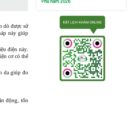
Phú năm 2026
ăm dò được sử
háp này giúp
iệu điện này.
iện cơ có thể
ên da giúp đo
ận động, tổn