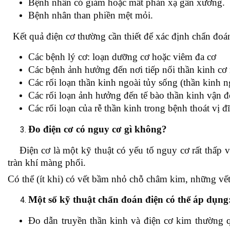
Bệnh nhân có giảm hoặc mất phản xạ gân xương.
Bệnh nhân than phiền mệt mỏi.
Kết quả điện cơ thường cần thiết để xác định chẩn đoán
Các bệnh lý cơ: loạn dưỡng cơ hoặc viêm đa cơ
Các bệnh ảnh hưởng đến nơi tiếp nối thần kinh c
Các rối loạn thần kinh ngoài tủy sống (thần kinh 
Các rối loạn ảnh hưởng đến tế bào thần kinh vận 
Các rối loạn của rễ thần kinh trong bệnh thoát vị
Đo điện cơ có nguy cơ gì không?
Điện cơ là một kỹ thuật có yếu tố nguy cơ rất thấp và
tràn khí màng phổi.
Có thể (ít khi) có vết bầm nhỏ chỗ châm kim, những vết
Một số kỹ thuật chẩn đoán điện có thể áp dụng
Đo dẫn truyền thần kinh và điện cơ kim thường q