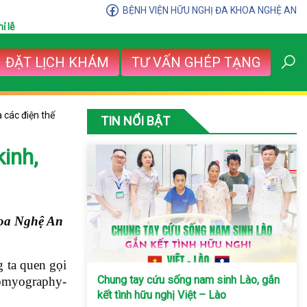
BỆNH VIỆN HỮU NGHỊ ĐA KHOA NGHỆ AN
ỉ lễ
ĐẶT LỊCH KHÁM
TƯ VẤN GHÉP TẠNG
à các điện thế
TIN NỔI BẬT
inh,
hoa Nghệ An
g ta quen gọi
Chung tay cứu sống nam sinh Lào, gắn
romyography-
kết tình hữu nghị Việt – Lào