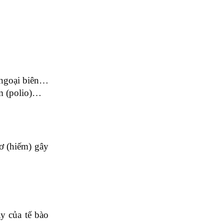
h ngoại biên…
ám (polio)…
ơ (hiếm) gây
y của tế bào