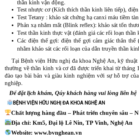
thần kinh vận động.
Test nhược cơ (Kích thích thần kinh liên tiếp), đi
Test Tetany : khảo sát chứng hạ canxi máu tiềm tàn
Phản xạ nhắm mắt (Blink reflex): khảo sát tổn thư
Test thần kinh thực vật (đánh giá các rối loạn thần 
Các điện thế gợi: điện thế gợi cảm giác thân thể 
nhằm khảo sát các rối loạn của dẫn truyền thần kin
Tại Bệnh viện Hữu nghị đa khoa Nghệ An, kỹ thuật ghi
thường về thần kinh và cơ đã được triển khai từ tháng
đào tạo bài bản và giàu kinh nghiệm với sự hỗ trợ của 
nghiệp.
Để đặt lịch khám, Qúy khách hàng vui lòng liên hệ
BỆNH VIỆN HỮU NGHỊ ĐA KHOA NGHỆ AN
Chất lượng hàng đầu – Phát triển chuyên sâu – 
Địa chỉ: Km5, Đại lộ Lê Nin, TP Vinh, Nghệ An
Website:
www.bvnghean.vn