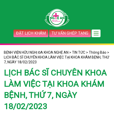
ĐẶT LỊCH KHÁM
TƯ VẤN GHÉP TẠNG
BỆNH VIỆN HỮU NGHỊ ĐA KHOA NGHỆ AN
>
TIN TỨC
>
Thông Báo
>
LỊCH BÁC SĨ CHUYÊN KHOA LÀM VIỆC TẠI KHOA KHÁM BỆNH, THỨ
7, NGÀY 18/02/2023
LỊCH BÁC SĨ CHUYÊN KHOA
LÀM VIỆC TẠI KHOA KHÁM
BỆNH, THỨ 7, NGÀY
18/02/2023