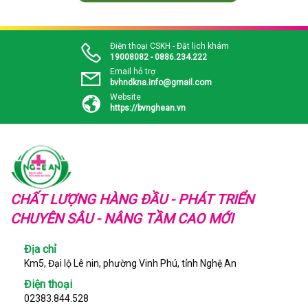
Điện thoại CSKH - Đặt lịch khám
19008082 - 0886.234.222
Email hỗ trợ
bvhndkna.info@gmail.com
Website
https://bvnghean.vn
CHẤT LƯỢNG HÀNG ĐẦU - PHÁT TRIỂN
CHUYÊN SÂU - NÂNG TẦM CAO MỚI
Địa chỉ
Km5, Đại lộ Lê nin, phường Vinh Phú, tỉnh Nghệ An
Điện thoại
02383.844.528