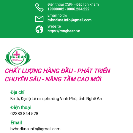
Điện thoại CSKH - Đặt lịch khám
19008082 - 0886.234.222
Email hỗ trợ
bvhndkna.info@gmail.com
Website
https://bvnghean.vn
CHẤT LƯỢNG HÀNG ĐẦU - PHÁT TRIỂN
CHUYÊN SÂU - NÂNG TẦM CAO MỚI
Địa chỉ
Km5, Đại lộ Lê nin, phường Vinh Phú, tỉnh Nghệ An
Điện thoại
02383.844.528
Email
bvhndkna.info@gmail.com