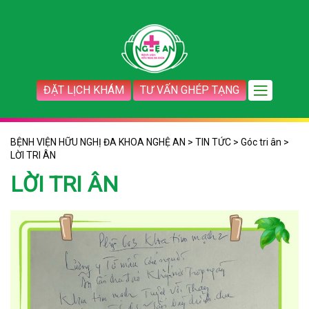
ĐẶT LỊCH KHÁM
TƯ VẤN GHÉP TẠNG
BỆNH VIỆN HỮU NGHỊ ĐA KHOA NGHỆ AN
>
TIN TỨC
>
Góc tri ân
>
LỜI TRI ÂN
LỜI TRI ÂN