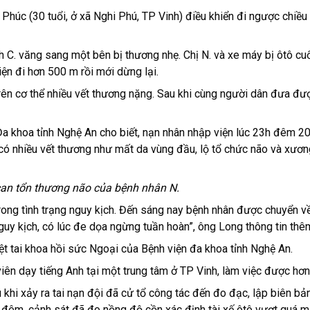
húc (30 tuổi, ở xã Nghi Phú, TP Vinh) điều khiển đi ngược chiều
 C. văng sang một bên bị thương nhẹ. Chị N. và xe máy bị ôtô c
ện đi hơn 500 m rồi mới dừng lại.
rên cơ thể nhiều vết thương nặng. Sau khi cùng người dân đưa đượ
a khoa tỉnh Nghệ An cho biết, nạn nhân nhập viện lúc 23h đêm 20
ể có nhiều vết thương như mất da vùng đầu, lộ tổ chức não và xươ
an tổn thương não của bệnh nhân N.
ong tình trạng nguy kịch. Đến sáng nay bệnh nhân được chuyển v
uy kịch, có lúc đe dọa ngừng tuần hoàn”, ông Long thông tin thê
t tai khoa hồi sức Ngoại của Bệnh viện đa khoa tỉnh Nghệ An.
iên dạy tiếng Anh tại một trung tâm ở TP Vinh, làm việc được hơn
hi xảy ra tai nạn đội đã cử tổ công tác đến đo đạc, lập biên bản
g đêm, cảnh sát đã đo nồng độ cồn xác định tài xế ôtô vượt quá 