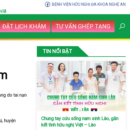
BỆNH VIỆN HỮU NGHỊ ĐA KHOA NGHỆ AN
ỉ lễ
ĐẶT LỊCH KHÁM
TƯ VẤN GHÉP TẠNG
TIN NỔI BẬT
êm
ng do tai nạn
Chung tay cứu sống nam sinh Lào, gắn
ú, huyện
kết tình hữu nghị Việt – Lào