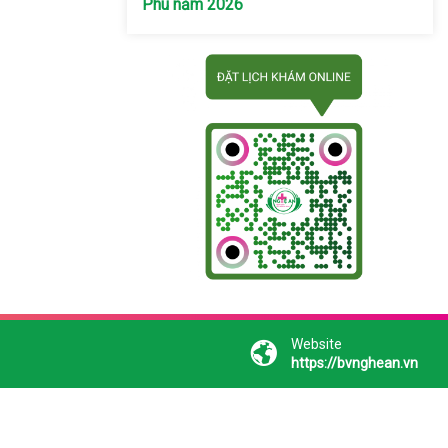
Phú năm 2026
Website
https://bvnghean.vn