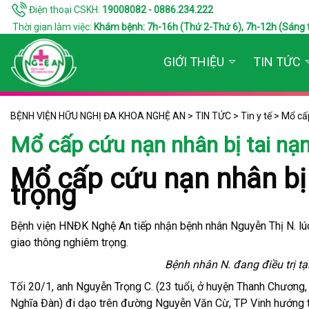
Điện thoại CSKH:
19008082 - 0886.234.222
Thời gian làm việc:
Khám bệnh: 7h-16h (Thứ 2-Thứ 6), 7h-12h (Sáng thứ 7
GIỚI THIỆU
TIN TỨC
BỆNH VIỆN HỮU NGHỊ ĐA KHOA NGHỆ AN
>
TIN TỨC
>
Tin y tế
>
Mổ cấp
Mổ cấp cứu nạn nhân bị tai nạ
Mổ cấp cứu nạn nhân bị
trọng
Bệnh viện HNĐK Nghệ An tiếp nhận bệnh nhân Nguyễn Thị N. lúc
giao thông nghiêm trọng.
Bệnh nhân N. đang điều trị t
Tối 20/1, anh Nguyễn Trọng C. (23 tuổi, ở huyện Thanh Chương, 
Nghĩa Đàn) đi dạo trên đường Nguyễn Văn Cừ, TP Vinh hướng 