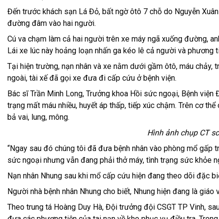
Đến trước khách sạn Lá Đỏ, bất ngờ ôtô 7 chỗ do Nguyễn Xuân P
đường đâm vào hai người.
Cú va chạm làm cả hai người trên xe máy ngã xuống đường, anh
Lái xe lúc này hoảng loạn nhấn ga kéo lê cả người và phương ti
Tại hiện trường, nạn nhân và xe nằm dưới gầm ôtô, máu chảy, t
ngoài, tài xế đã gọi xe đưa đi cấp cứu ở bệnh viện.
Bác sĩ Trần Minh Long, Trưởng khoa Hồi sức ngoại, Bệnh viện Đ
trạng mất máu nhiều, huyết áp thấp, tiếp xúc chậm. Trên cơ th
bả vai, lung, mông.
Hình ảnh chụp CT sc
“Ngay sau đó chúng tôi đã đưa bệnh nhân vào phòng mổ gấp tr
sức ngoại nhưng vẫn đang phải thở máy, tình trạng sức khỏe ng
Nạn nhân Nhung sau khi mổ cấp cứu hiện đang theo dõi đặc biệ
Người nhà bệnh nhân Nhung cho biết, Nhung hiện đang là giáo v
Theo trung tá Hoàng Duy Hà, Đội trưởng đội CSGT TP Vinh, sau k
đưa các phương tiện của tai nạn về kho phục vụ điều tra. Tron