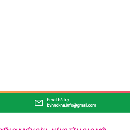
Email hỗ trợ
bvhndkna.info@gmail.com