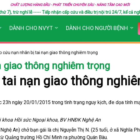
CHẤT LƯỢNG HÀNG ĐẦU - PHÁT TRIỂN CHUYÊN SÂU - NÂNG TẦM CAO MỚI
), trừ nghỉ lễ ----- Tiếp nhận cấp cứu và điều trị nội trú 24/7, kể cả ngh
DÀNH CHO NVYT
DÀNH CHO NGƯỜI BỆNH
 cứu nạn nhân bị tai nạn giao thông nghiêm trọng
n giao thông nghiêm trọng
 tai nạn giao thông nghi
 23h ngày 20/01/2015 trong tình trạng nguy kịch, đe dọa tính mạ
ại khoa Hồi sức Ngoại khoa, BV HNĐK Nghệ An
Nghệ An) chở bạn gái là chị Nguyễn Thị N. (25 tuổi, ở xã Nghĩa Ph
từ Quảng trường Hồ Chí Minh ra phường Quán Bàu.