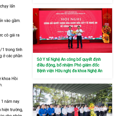
 chạy lấn
uốn vào gầm.
c cô gái ra
/1 trong tình
ng ở các phần
Sở Y tế Nghệ An công bố quyết định
điều động, bổ nhiệm Phó giám đốc
Bệnh viện Hữu nghị đa khoa Nghệ An
ề khoa Hồi
m.
 1 năm nay.
 hiện trường,
mức cho phép.