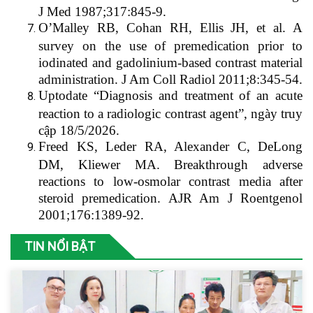
J Med 1987;317:845-9.
O’Malley RB, Cohan RH, Ellis JH, et al. A
survey on the use of premedication prior to
iodinated and gadolinium-based contrast material
administration. J Am Coll Radiol 2011;8:345-54.
Uptodate “Diagnosis and treatment of an acute
reaction to a radiologic contrast agent”, ngày truy
cập 18/5/2026.
Freed KS, Leder RA, Alexander C, DeLong
DM, Kliewer MA. Breakthrough adverse
reactions to low-osmolar contrast media after
steroid premedication. AJR Am J Roentgenol
2001;176:1389-92.
TIN NỔI BẬT