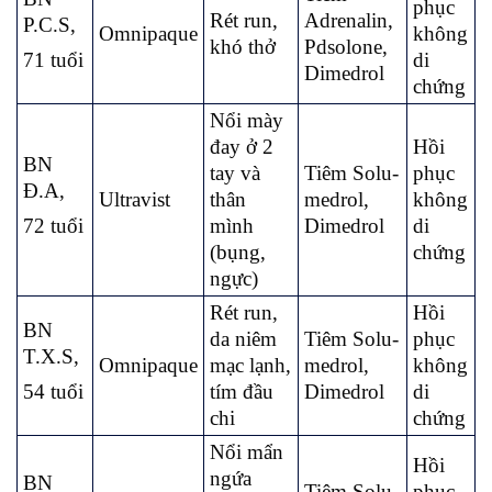
phục
Rét run,
Adrenalin,
P.C.S,
Omnipaque
không
khó thở
Pdsolone,
71 tuổi
di
Dimedrol
chứng
Nổi mày
đay ở 2
Hồi
BN
tay và
Tiêm Solu-
phục
Đ.A,
Ultravist
thân
medrol,
không
72 tuổi
mình
Dimedrol
di
(bụng,
chứng
ngực)
Rét run,
Hồi
BN
da niêm
Tiêm Solu-
phục
T.X.S,
Omnipaque
mạc lạnh,
medrol,
không
54 tuổi
tím đầu
Dimedrol
di
chi
chứng
Nổi mẩn
Hồi
ngứa
BN
Tiêm Solu-
phục