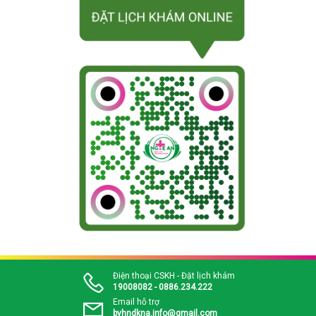
Điện thoại CSKH - Đặt lịch khám
19008082 - 0886.234.222
Email hỗ trợ
bvhndkna.info@gmail.com