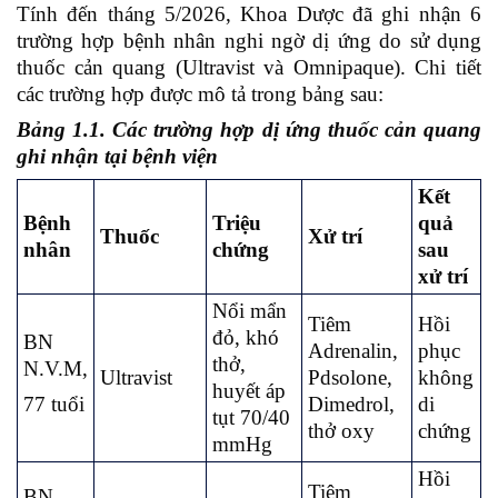
Tính đến tháng 5/2026, Khoa Dược đã ghi nhận 6
trường hợp bệnh nhân nghi ngờ dị ứng do sử dụng
thuốc cản quang (Ultravist và Omnipaque). Chi tiết
các trường hợp được mô tả trong bảng sau:
Bảng 1.1.
Các
trường hợp dị ứng thuốc cản quang
ghi nhận tại bệnh viện
Kết
Bệnh
Triệu
quả
Thuốc
Xử trí
nhân
chứng
sau
xử trí
Nổi mẩn
Tiêm
Hồi
đỏ, khó
BN
Adrenalin,
phục
thở,
N.V.M,
Ultravist
Pdsolone,
không
huyết áp
77 tuổi
Dimedrol,
di
tụt 70/40
thở oxy
chứng
mmHg
Hồi
Tiêm
BN