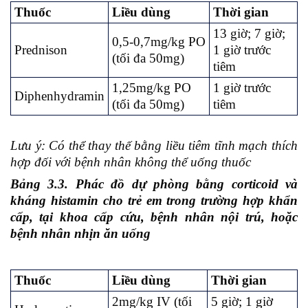
Thuốc
Liều dùng
Thời gian
13 giờ; 7 giờ;
0,5-0,7mg/kg PO
Prednison
1 giờ trước
(tối đa 50mg)
tiêm
1,25mg/kg PO
1 giờ trước
Diphenhydramin
(tối đa 50mg)
tiêm
Lưu ý: Có thể thay thế bằng liều tiêm tĩnh mạch thích
hợp đối với bệnh nhân không thể uống thuốc
Bảng 3.3. Phác đồ dự phòng bằng corticoid và
kháng histamin cho trẻ em trong trường hợp khẩn
cấp, tại khoa cấp cứu, bệnh nhân nội trú, hoặc
bệnh nhân nhịn ăn uống
Thuốc
Liều dùng
Thời gian
2mg/kg IV (tối
5 giờ; 1 giờ