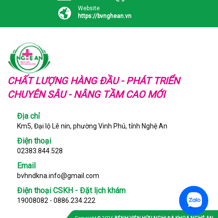
Website
https://bvnghean.vn
CHẤT LƯỢNG HÀNG ĐẦU - PHÁT TRIỂN
CHUYÊN SÂU - NÂNG TẦM CAO MỚI
Địa chỉ
Km5, Đại lộ Lê nin, phường Vinh Phú, tỉnh Nghệ An
Điện thoại
02383.844.528
Email
bvhndkna.info@gmail.com
Điện thoại CSKH - Đặt lịch khám
19008082 - 0886.234.222