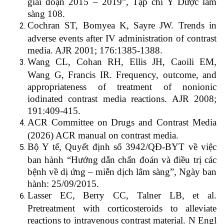
giai đoạn 2015 – 2019”, Tạp chí Y Dược lâm
sàng 108.
Cochran ST, Bomyea K, Sayre JW. Trends in
adverse events after IV administration of contrast
media. AJR 2001; 176:1385-1388.
Wang CL, Cohan RH, Ellis JH, Caoili EM,
Wang G, Francis IR. Frequency, outcome, and
appropriateness of treatment of nonionic
iodinated contrast media reactions. AJR 2008;
191:409-415.
ACR Committee on Drugs and Contrast Media
(2026) ACR manual on contrast media.
Bộ Y tế, Quyết định số 3942/QĐ-BYT về việc
ban hành “Hướng dẫn chẩn đoán và điều trị các
bệnh về dị ứng – miễn dịch lâm sàng”, Ngày ban
hành: 25/09/2015.
Lasser EC, Berry CC, Talner LB, et al.
Pretreatment with corticosteroids to alleviate
reactions to intravenous contrast material. N Engl