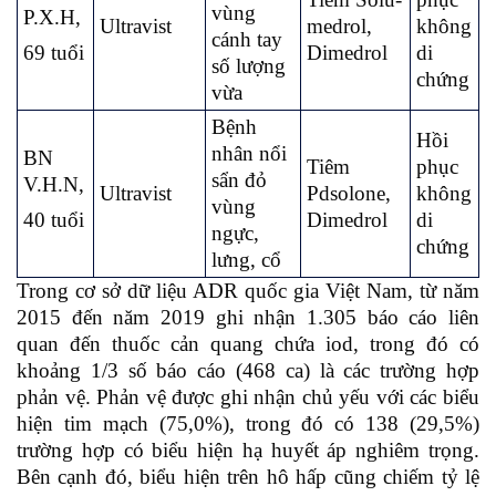
vùng
P.X.H,
Ultravist
medrol,
không
cánh tay
69 tuổi
Dimedrol
di
số lượng
chứng
vừa
Bệnh
Hồi
nhân nổi
BN
Tiêm
phục
sẩn đỏ
V.H.N,
Ultravist
Pdsolone,
không
vùng
40 tuổi
Dimedrol
di
ngực,
chứng
lưng, cổ
Trong cơ sở dữ liệu ADR quốc gia Việt Nam, từ năm
2015 đến năm 2019 ghi nhận 1.305 báo cáo liên
quan đến thuốc cản quang chứa iod, trong đó có
khoảng 1/3 số báo cáo (468 ca) là các trường hợp
phản vệ. Phản vệ được ghi nhận chủ yếu với các biểu
hiện tim mạch (75,0%), trong đó có 138 (29,5%)
trường hợp có biểu hiện hạ huyết áp nghiêm trọng.
Bên cạnh đó, biểu hiện trên hô hấp cũng chiếm tỷ lệ