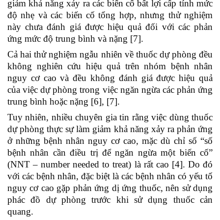
giảm khả năng xảy ra các biến cố bất lợi cấp tính mức
độ nhẹ và các biến cố tổng hợp, nhưng thử nghiệm
này chưa đánh giá được hiệu quả đối với các phản
ứng mức độ trung bình và nặng [7].
Cả hai thử nghiệm ngẫu nhiên về thuốc dự phòng đều
không nghiên cứu hiệu quả trên nhóm bệnh nhân
nguy cơ cao và đều không đánh giá được hiệu quả
của việc dự phòng trong việc ngăn ngừa các phản ứng
trung bình hoặc nặng [6], [7].
Tuy nhiên, nhiều chuyên gia tin rằng việc dùng thuốc
dự phòng thực sự làm giảm khả năng xảy ra phản ứng
ở những bệnh nhân nguy cơ cao, mặc dù chỉ số “số
bệnh nhân cần điều trị để ngăn ngừa một biến cố”
(NNT – number needed to treat) là rất cao [4].
Do đó
với các bệnh nhân, đặc biệt là các bệnh nhân có yếu tố
nguy cơ cao gặp phản ứng dị ứng thuốc, nên sử dụng
phác đồ dự phòng trước khi sử dụng thuốc cản
quang.