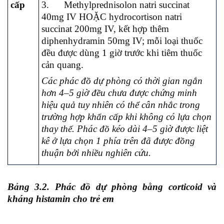
cấp
3. Methylprednisolon natri succinat
40mg IV HOẶC hydrocortison natri
succinat 200mg IV, kết hợp thêm
diphenhydramin 50mg IV; mỗi loại thuốc
đều được dùng 1 giờ trước khi tiêm thuốc
cản quang.
Các phác đồ dự phòng có thời gian ngắn
hơn 4
–
5 giờ
đều chưa được chứng minh
hiệu quả tuy nhiên có thể cân nhắc trong
trường hợp khẩn cấp khi không có lựa chọn
thay thế. Phác đồ kéo dài 4
–
5 giờ được liệt
kê ở lựa chọn 1 phía trên đã được
đồng
thuận
bởi nhiều
nghiên cứu.
Bảng 3.2. Phác đồ dự phòng bằng corticoid và
kháng histamin cho trẻ em