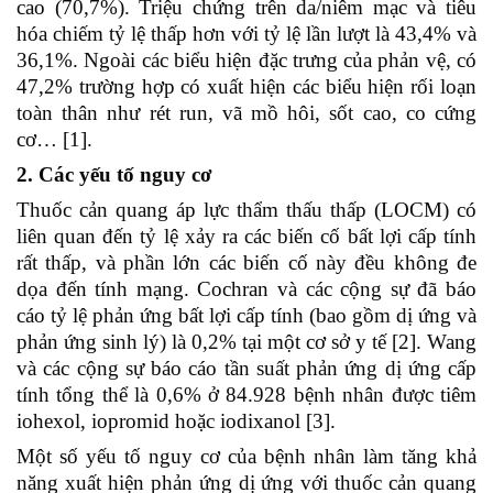
cao (70,7%). Triệu chứng trên da/niêm mạc và tiêu
hóa chiếm tỷ lệ thấp hơn với tỷ lệ lần lượt là 43,4% và
36,1%. Ngoài các biểu hiện đặc trưng của phản vệ, có
47,2% trường hợp có xuất hiện các biểu hiện rối loạn
toàn thân như rét run, vã mồ hôi, sốt cao, co cứng
cơ… [1].
2. Các yếu tố nguy cơ
Thuốc cản quang áp lực thẩm thấu thấp (LOCM) có
liên quan đến tỷ lệ xảy ra các biến cố bất lợi cấp tính
rất thấp, và phần lớn các biến cố này đều không đe
dọa đến tính mạng. Cochran và các cộng sự đã báo
cáo tỷ lệ phản ứng bất lợi cấp tính (bao gồm dị ứng và
phản ứng sinh lý) là 0,2% tại một cơ sở y tế [2]. Wang
và các cộng sự báo cáo tần suất phản ứng dị ứng cấp
tính tổng thể là 0,6% ở 84.928 bệnh nhân được tiêm
iohexol, iopromid hoặc iodixanol [3].
Một số yếu tố nguy cơ của bệnh nhân làm tăng khả
năng xuất hiện phản ứng dị ứng với thuốc cản quang