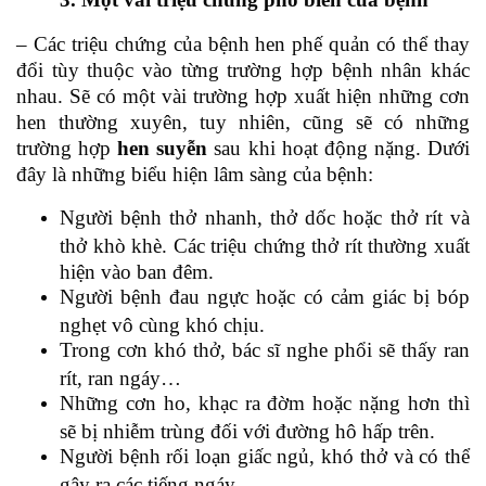
– Các triệu chứng của bệnh hen phế quản có thể thay
đổi tùy thuộc vào từng trường hợp bệnh nhân khác
nhau. Sẽ có một vài trường hợp xuất hiện những cơn
hen thường xuyên, tuy nhiên, cũng sẽ có những
trường hợp
hen suyễn
sau khi hoạt động nặng. Dưới
đây là những biểu hiện lâm sàng của bệnh:
Người bệnh thở nhanh, thở dốc hoặc thở rít và
thở khò khè. Các triệu chứng thở rít thường xuất
hiện vào ban đêm.
Người bệnh đau ngực hoặc có cảm giác bị bóp
nghẹt vô cùng khó chịu.
Trong cơn khó thở, bác sĩ nghe phổi sẽ thấy ran
rít, ran ngáy…
Những cơn ho, khạc ra đờm hoặc nặng hơn thì
sẽ bị nhiễm trùng đối với đường hô hấp trên.
Người bệnh rối loạn giấc ngủ, khó thở và có thể
gây ra các tiếng ngáy.