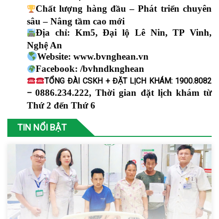
Chất lượng hàng đầu – Phát triển chuyên
sâu – Nâng tầm cao mới
Địa chỉ: Km5, Đại lộ Lê Nin, TP Vinh,
Nghệ An
Website:
www.bvnghean.vn
Facebook: /bvhndknghean
TỔNG ĐÀI CSKH + ĐẶT LỊCH KHÁM: 1900.8082
0886.234.222
, Thời gian đặt lịch khám từ
–
Thứ 2 đến Thứ 6
TIN NỔI BẬT