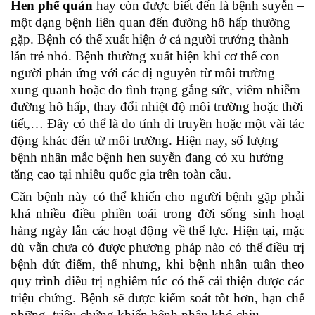
Hen phế quản
hay còn được biết đến là bệnh suyễn –
một dạng bệnh liên quan đến đường hô hấp thường
gặp. Bệnh có thể xuất hiện ở cả người trưởng thành
lẫn trẻ nhỏ. Bệnh thường xuất hiện khi cơ thể con
người phản ứng với các dị nguyên từ môi trường
xung quanh hoặc do tình trạng gắng sức, viêm nhiễm
đường hô hấp, thay đổi nhiệt độ môi trường hoặc thời
tiết,… Đây có thể là do tính di truyền hoặc một vài tác
động khác đến từ môi trường. Hiện nay, số lượng
bệnh nhân mắc bệnh hen suyễn đang có xu hướng
tăng cao tại nhiều quốc gia trên toàn cầu.
Căn bệnh này có thể khiến cho người bệnh gặp phải
khá nhiều điều phiền toái trong đời sống sinh hoạt
hàng ngày lẫn các hoạt động về thể lực. Hiện tại, mặc
dù vẫn chưa có được phương pháp nào có thể điều trị
bệnh dứt điểm, thế nhưng, khi bệnh nhân tuân theo
quy trình điều trị nghiêm túc có thể cải thiện được các
triệu chứng. Bệnh sẽ được kiểm soát tốt hơn, hạn chế
những triệu chứng khiến bệnh nhân khó chịu.