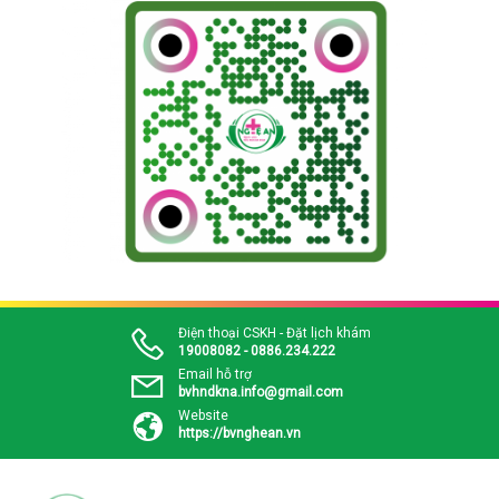
Điện thoại CSKH - Đặt lịch khám
19008082 - 0886.234.222
Email hỗ trợ
bvhndkna.info@gmail.com
Website
https://bvnghean.vn