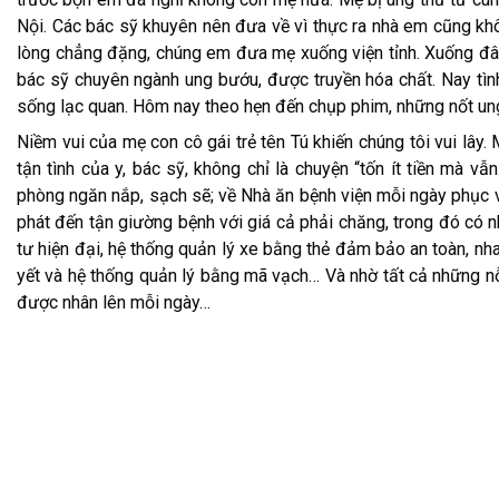
Nội. Các bác sỹ khuyên nên đưa về vì thực ra nhà em cũng khô
lòng chẳng đặng, chúng em đưa mẹ xuống viện tỉnh. Xuống đâ
bác sỹ chuyên ngành ung bướu, được truyền hóa chất. Nay tìn
sống lạc quan. Hôm nay theo hẹn đến chụp phim, những nốt ung
Niềm vui của mẹ con cô gái trẻ tên Tú khiến chúng tôi vui lây.
tận tình của y, bác sỹ, không chỉ là chuyện “tốn ít tiền mà v
phòng ngăn nắp, sạch sẽ; về Nhà ăn bệnh viện mỗi ngày phục 
phát đến tận giường bệnh với giá cả phải chăng, trong đó có 
tư hiện đại, hệ thống quản lý xe bằng thẻ đảm bảo an toàn, nh
yết và hệ thống quản lý bằng mã vạch… Và nhờ tất cả những nỗ
được nhân lên mỗi ngày…