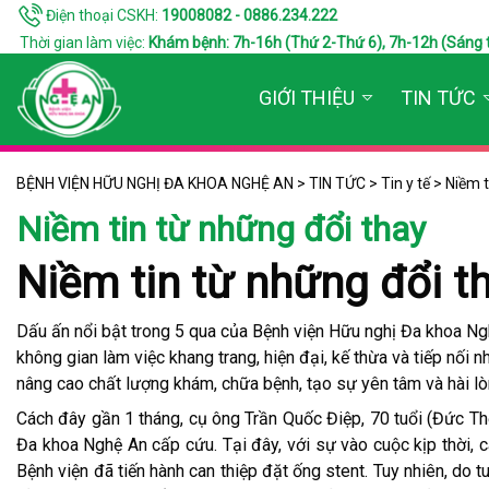
Điện thoại CSKH:
19008082 - 0886.234.222
Thời gian làm việc:
Khám bệnh: 7h-16h (Thứ 2-Thứ 6), 7h-12h (Sáng thứ 7
GIỚI THIỆU
TIN TỨC
BỆNH VIỆN HỮU NGHỊ ĐA KHOA NGHỆ AN
>
TIN TỨC
>
Tin y tế
>
Niềm t
Niềm tin từ những đổi thay
Niềm tin từ những đổi t
Dấu ấn nổi bật trong 5 qua của Bệnh viện Hữu nghị Đa khoa Ngh
không gian làm việc khang trang, hiện đại, kế thừa và tiếp nối 
nâng cao chất lượng khám, chữa bệnh, tạo sự yên tâm và hài lòn
Cách đây gần 1 tháng, cụ ông Trần Quốc Điệp, 70 tuổi (Đức Thọ
Đa khoa Nghệ An cấp cứu. Tại đây, với sự vào cuộc kịp thời, 
Bệnh viện đã tiến hành can thiệp đặt ống stent. Tuy nhiên, do