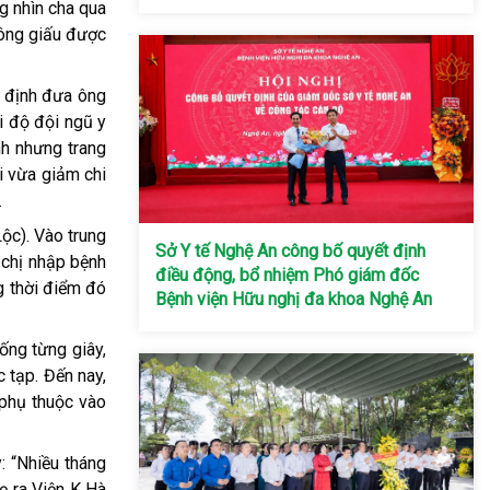
g nhìn cha qua
hông giấu được
ý định đưa ông
ái độ đội ngũ y
nh nhưng trang
i vừa giảm chi
.
ộc). Vào trung
Sở Y tế Nghệ An công bố quyết định
 chị nhập bệnh
điều động, bổ nhiệm Phó giám đốc
g thời điểm đó
Bệnh viện Hữu nghị đa khoa Nghệ An
ống từng giây,
 tạp. Đến nay,
 phụ thuộc vào
: “Nhiều tháng
ẹ ra Viện K Hà