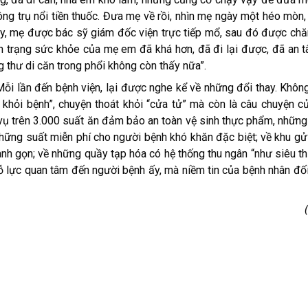
ng trụ nổi tiền thuốc. Đưa mẹ về rồi, nhìn mẹ ngày một héo mòn
y, mẹ được bác sỹ giám đốc viện trực tiếp mổ, sau đó được ch
h trạng sức khỏe của mẹ em đã khá hơn, đã đi lại được, đã an 
 thư di căn trong phổi không còn thấy nữa”.
 Mỗi lần đến bệnh viện, lại được nghe kể về những đổi thay. Không
ẫn khỏi bệnh”, chuyện thoát khỏi “cửa tử” mà còn là câu chuyện 
vụ trên 3.000 suất ăn đảm bảo an toàn vệ sinh thực phẩm, nhữn
những suất miễn phí cho người bệnh khó khăn đặc biệt; về khu g
anh gọn; về những quầy tạp hóa có hệ thống thu ngân “như siêu thị
 lực quan tâm đến người bệnh ấy, mà niềm tin của bệnh nhân đối