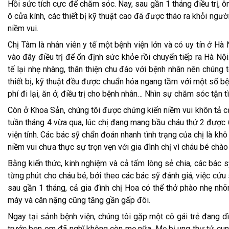
Hồi sức tích cực để chăm sóc. Nay, sau gần 1 tháng điều trị, 
ô cửa kính, các thiết bị kỹ thuật cao đã được tháo ra khỏi ngư
niềm vui.
Chị Tâm là nhân viên y tế một bệnh viện lớn và có uy tín ở Hà 
vào đây điều trị để ổn định sức khỏe rồi chuyển tiếp ra Hà Nội
tế lại nhẹ nhàng, thân thiện chu đáo với bệnh nhân nên chúng 
thiết bị, kỹ thuật đều được chuẩn hóa ngang tầm với một số bệ
phí đi lại, ăn ở, điều trị cho bệnh nhân… Nhìn sự chăm sóc tận t
Còn ở Khoa Sản, chúng tôi được chứng kiến niềm vui khôn tả c
tuần tháng 4 vừa qua, lúc chị đang mang bầu cháu thứ 2 được 6
viện tỉnh. Các bác sỹ chẩn đoán nhanh tình trạng của chị là k
niềm vui chưa thực sự trọn vẹn với gia đình chị vì cháu bé chào
Bằng kiến thức, kinh nghiệm và cả tấm lòng sẻ chia, các bác 
từng phút cho cháu bé, bởi theo các bác sỹ đánh giá, việc cứu
sau gần 1 tháng, cả gia đình chị Hoa có thể thở phào nhẹ nhõ
máy và cân nặng cũng tăng gần gấp đôi.
Ngay tại sảnh bệnh viện, chúng tôi gặp một cô gái trẻ đang d
trước bọn em đã nghĩ không còn mẹ nữa. Mẹ bị ung thư tử cun