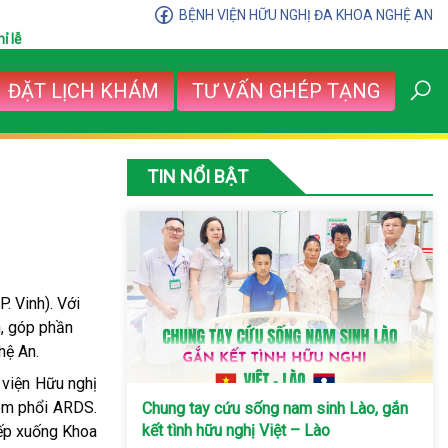
BỆNH VIỆN HỮU NGHỊ ĐA KHOA NGHỆ AN
ỉ lễ
ĐẶT LỊCH KHÁM
TƯ VẤN GHÉP TẠNG
TIN NỔI BẬT
. Vinh). Với
n, góp phần
hệ An.
 viện Hữu nghị
iêm phổi ARDS.
Chung tay cứu sống nam sinh Lào, gắn
kết tình hữu nghị Việt – Lào
iếp xuống Khoa