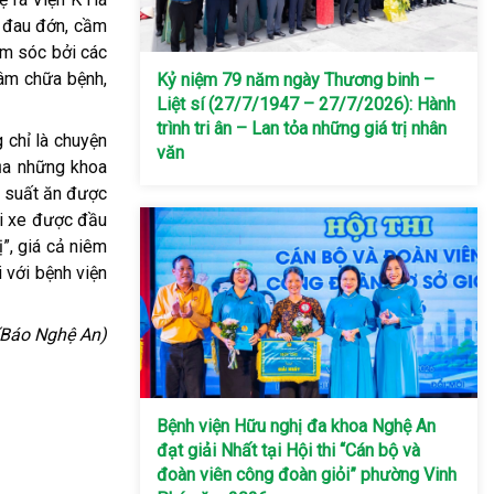
, đau đớn, cầm
ăm sóc bởi các
tâm chữa bệnh,
Kỷ niệm 79 năm ngày Thương binh –
Liệt sí (27/7/1947 – 27/7/2026): Hành
trình tri ân – Lan tỏa những giá trị nhân
 chỉ là chuyện
văn
của những khoa
g suất ăn được
ửi xe được đầu
”, giá cả niêm
 với bệnh viện
(Báo Nghệ An)
Bệnh viện Hữu nghị đa khoa Nghệ An
đạt giải Nhất tại Hội thi “Cán bộ và
đoàn viên công đoàn giỏi” phường Vinh