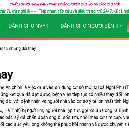
CHẤT LƯỢNG HÀNG ĐẦU - PHÁT TRIỂN CHUYÊN SÂU - NÂNG TẦM CAO MỚI
), trừ nghỉ lễ ----- Tiếp nhận cấp cứu và điều trị nội trú 24/7, kể cả ngh
DÀNH CHO NVYT
DÀNH CHO NGƯỜI BỆNH
in từ những đổi thay
hay
ệ An chính là việc đưa vào sử dụng cơ sở mới tại xã Nghi Phú (TP
những kết quả đã đạt được, bệnh viện tiếp tục có nhiều thay đổi lớ
g đối với bệnh nhân và người nhà vào cơ sở y tế lớn nhất tỉnh Ng
, Hà Tĩnh) bị ngất lịm, người nhà lập tức gọi xe đưa ông ra Bệnh
các bác sỹ đã chẩn đoán ông bị sốc tim, nhồi máu cơ tim cấp, v
 tuổi cao sức yếu, ông không thể phục hồi nhanh và được chuyển t