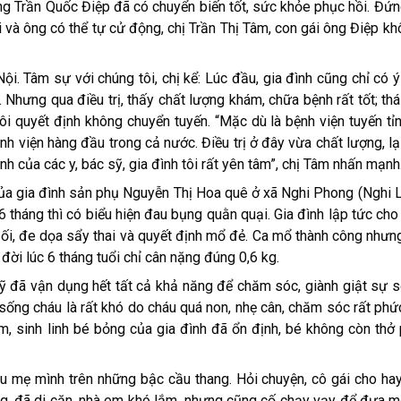
ông Trần Quốc Điệp đã có chuyển biến tốt, sức khỏe phục hồi. Đứn
ời và ông có thể tự cử động, chị Trần Thị Tâm, con gái ông Điệp k
Nội. Tâm sự với chúng tôi, chị kể: Lúc đầu, gia đình cũng chỉ có 
. Nhưng qua điều trị, thấy chất lượng khám, chữa bệnh rất tốt; th
tôi quyết định không chuyển tuyến. “Mặc dù là bệnh viện tuyến tỉ
nh viện hàng đầu trong cả nước. Điều trị ở đây vừa chất lượng, lạ
ình của các y, bác sỹ, gia đình tôi rất yên tâm”, chị Tâm nhấn mạnh
ủa gia đình sản phụ Nguyễn Thị Hoa quê ở xã Nghi Phong (Nghi L
 tháng thì có biểu hiện đau bụng quằn quại. Gia đình lập tức cho
hô ối, đe dọa sẩy thai và quyết định mổ đẻ. Ca mổ thành công nhưn
 đời lúc 6 tháng tuổi chỉ cân nặng đúng 0,6 kg.
sỹ đã vận dụng hết tất cả khả năng để chăm sóc, giành giật sự s
 sống cháu là rất khó do cháu quá non, nhẹ cân, chăm sóc rất phức
m, sinh linh bé bỏng của gia đình đã ổn định, bé không còn thở
ìu mẹ mình trên những bậc cầu thang. Hỏi chuyện, cô gái cho hay
g, đã di căn, nhà em khó lắm, nhưng cũng cố chạy vạy để đưa m