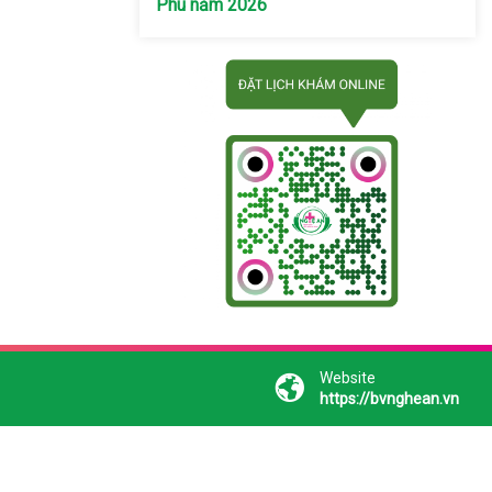
Phú năm 2026
Website
https://bvnghean.vn