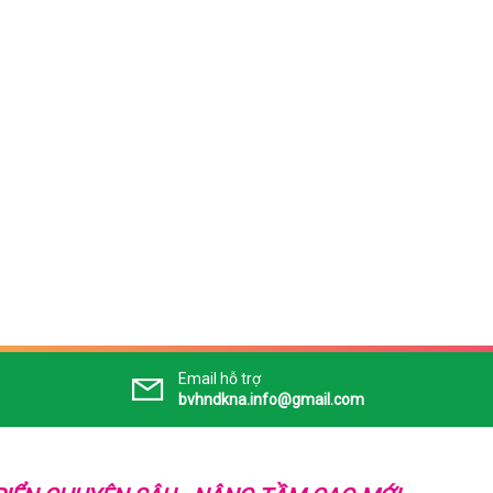
Email hỗ trợ
bvhndkna.info@gmail.com