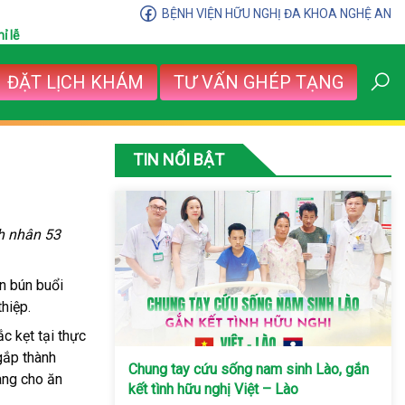
BỆNH VIỆN HỮU NGHỊ ĐA KHOA NGHỆ AN
ỉ lễ
ĐẶT LỊCH KHÁM
TƯ VẤN GHÉP TẠNG
TIN NỔI BẬT
h nhân 53
ăn bún buổi
hiệp.
c kẹt tại thực
gắp thành
Chung tay cứu sống nam sinh Lào, gắn
ang cho ăn
kết tình hữu nghị Việt – Lào