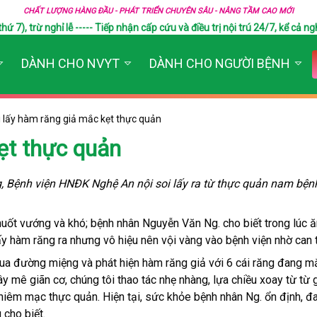
CHẤT LƯỢNG HÀNG ĐẦU - PHÁT TRIỂN CHUYÊN SÂU - NÂNG TẦM CAO MỚI
), trừ nghỉ lễ ----- Tiếp nhận cấp cứu và điều trị nội trú 24/7, kể cả ngh
DÀNH CHO NVYT
DÀNH CHO NGƯỜI BỆNH
i lấy hàm răng giả mắc kẹt thực quản
ẹt thực quản
, Bệnh viện HNĐK Nghệ An nội soi lấy ra từ thực quản nam bện
 nuốt vướng và khó; bệnh nhân Nguyễn Văn Ng. cho biết trong lúc 
lấy hàm răng ra nhưng vô hiệu nên vội vàng vào bệnh viện nhờ can t
ua đường miệng và phát hiện hàm răng giả với 6 cái răng đang mắ
y mê giãn cơ, chúng tôi thao tác nhẹ nhàng, lựa chiều xoay từ từ 
 niêm mạc thực quản. Hiện tại, sức khỏe bệnh nhân Ng. ổn định, đ
 cho biết.