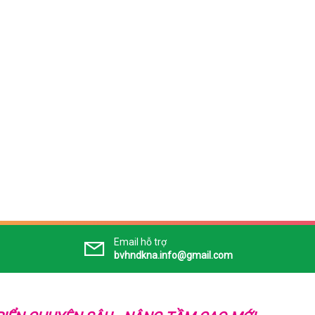
Email hỗ trợ
bvhndkna.info@gmail.com