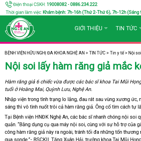
Điện thoại CSKH:
19008082 - 0886.234.222
Thời gian làm việc:
Khám bệnh: 7h-16h (Thứ 2-Thứ 6), 7h-12h (Sáng thứ 7
GIỚI THIỆU
TIN TỨC
BỆNH VIỆN HỮU NGHỊ ĐA KHOA NGHỆ AN
>
TIN TỨC
>
Tin y tế
>
Nội so
Nội soi lấy hàm răng giả mắc k
Hàm răng giả 6 chiếc vừa được các bác sĩ khoa Tai Mũi Họng
tuổi ở Hoàng Mai, Quỳnh Lưu, Nghệ An.
Nhập viện trong tình trạng lo lắng, đau rát sau vùng xương ức,
sáng thì vô tình nuốt trôi cả hàm răng giả. Ông cố tìm cách tự 
Tại Bệnh viện HNĐK Nghệ An, các bác sĩ nhanh chóng nội soi q
quản. “Bằng dụng cụ qua máy nội soi, cùng với sự hỗ trợ của gâ
công hàm răng giả này ra ngoài, tránh tối đa những tổn thương
qua sonde.”- BSCKII. Tăng Xuân Hải, trưởng khoa Tai Mũi Họng