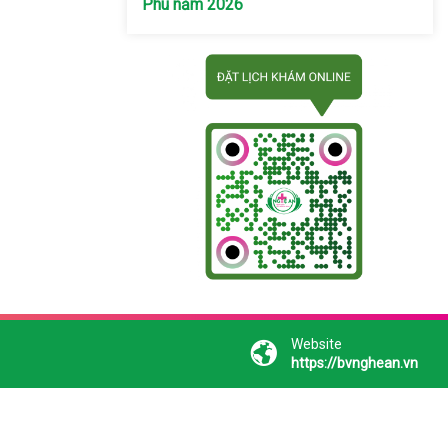
Phú năm 2026
Website
https://bvnghean.vn