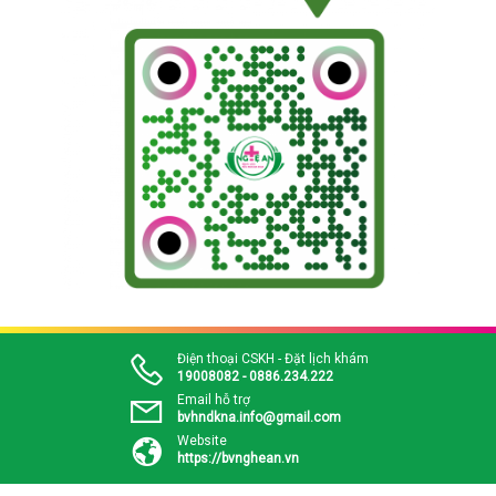
Điện thoại CSKH - Đặt lịch khám
19008082 - 0886.234.222
Email hỗ trợ
bvhndkna.info@gmail.com
Website
https://bvnghean.vn