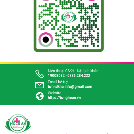
Điện thoại CSKH - Đặt lịch khám
19008082 - 0886.234.222
Email hỗ trợ
bvhndkna.info@gmail.com
Website
https://bvnghean.vn