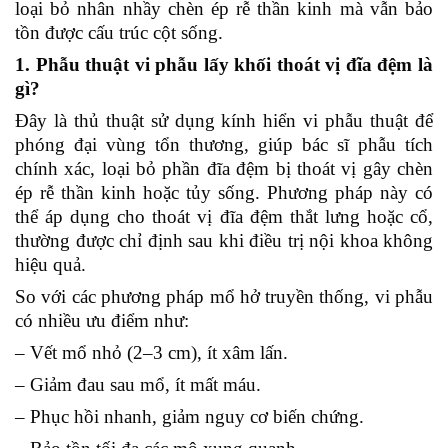
loại bỏ nhân nhầy chèn ép rễ thần kinh mà vẫn bảo
tồn được cấu trúc cột sống.
1. Phẫu thuật vi phẫu lấy khối thoát vị đĩa đệm là
gì?
Đây là thủ thuật sử dụng kính hiển vi phẫu thuật để
phóng đại vùng tổn thương, giúp bác sĩ phẫu tích
chính xác, loại bỏ phần đĩa đệm bị thoát vị gây chèn
ép rễ thần kinh hoặc tủy sống. Phương pháp này có
thể áp dụng cho thoát vị đĩa đệm thắt lưng hoặc cổ,
thường được chỉ định sau khi điều trị nội khoa không
hiệu quả.
So với các phương pháp mổ hở truyền thống, vi phẫu
có nhiều ưu điểm như:
– Vết mổ nhỏ (2–3 cm), ít xâm lấn.
– Giảm đau sau mổ, ít mất máu.
– Phục hồi nhanh, giảm nguy cơ biến chứng.