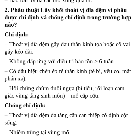
– Bảo tồn tối đa các mô xung quanh.
2. Phẫu thuật Lấy khối thoát vị đĩa đệm vi phẫu
được chỉ định và chống chỉ định trong trường hợp
nào?
Chỉ định:
– Thoát vị đĩa đệm gây đau thần kinh tọa hoặc cổ vai
gáy kéo dài.
– Không đáp ứng với điều trị bảo tồn ≥ 6 tuần.
– Có dấu hiệu chèn ép rễ thần kinh (tê bì, yếu cơ, mất
phản xạ).
– Hội chứng chùm đuôi ngựa (bí tiểu, rối loạn cảm
giác vùng tầng sinh môn) – mổ cấp cứu.
Chống chỉ định:
– Thoát vị đĩa đệm đa tầng cần can thiệp cố định cột
sống.
– Nhiễm trùng tại vùng mổ.