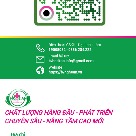
Điện thoại CSKH - Đặt lịch khám
19008082 - 0886.234.222
Email hỗ trợ
bvhndkna.info@gmail.com
Website
https://bvnghean.vn
CHẤT LƯỢNG HÀNG ĐẦU - PHÁT TRIỂN
CHUYÊN SÂU - NÂNG TẦM CAO MỚI
Địa chỉ