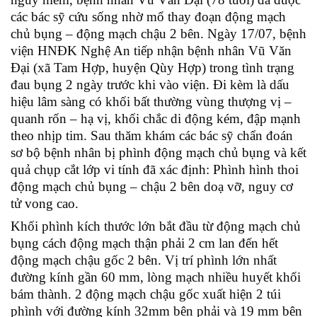
các bác sỹ cứu sống nhờ mổ thay đoạn động mạch
chủ bụng – động mạch chậu 2 bên. Ngày 17/07, bệnh
viện HNĐK Nghệ An tiếp nhận bệnh nhân Vũ Văn
Đại (xã Tam Hợp, huyện Qùy Hợp) trong tình trạng
đau bụng 2 ngày trước khi vào viện. Đi kèm là dấu
hiệu lâm sàng có khối bất thường vùng thượng vị –
quanh rốn – hạ v
ị, khối chắc di động kém, đập mạnh
theo nhịp tim. Sau thăm khám các bác sỹ chẩn đoán
sơ bộ bệnh nhân bị phình động mạch chủ bụng và kết
quả chụp cắt lớp vi tính đã xác định: Phình hình thoi
động mạch chủ bụng – chậu 2 bên doạ vỡ, nguy cơ
tử vong cao.
Khối phình kích thước lớn bắt đầu từ động mạch chủ
bụng cách động mạch thận phải 2 cm lan đến hết
động mạch chậu gốc 2 bên. Vị trí phình lớn nhất
đường kính gần 60 mm, lòng mạch nhiều huyết khối
bám thành. 2 động mạch chậu gốc xuất hiện 2 túi
phình với đường kính 32mm bên phải và 19 mm bên