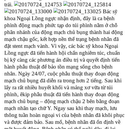
trái.
Bác sỹ
khoa Ngoại Lồng ngực nhận định, đây là ca bệnh
phình động mạch phức tạp do túi phình nằm ở chỗ
phân nhánh của động mạch chủ bụng thành hai động
mạch chậu gốc, kết hợp nền thể trạng bệnh nhân đã
đặt stent mạch vành. Vì vậy, các bác sỹ khoa Ngoại
Lồng ngực đã tiến hành hội chẩn nghiêm túc, chuẩn
bị kỹ càng các phương án điều trị và quyết định tiến
hành phẫu thuật để bảo tồn mạng sống cho bệnh
nhân. Ngày 24/07, cuộc phẫu thuật thay đoạn động
mạch chủ bụng đã diễn ra trong hơn 2 tiếng. Sau khi
lấy ra rất nhiều huyết khối và mảng xơ vữa từ túi
phình, êkip phẫu thuật đã tiến hành thay đoạn động
mạch chủ bụng – động mạch chậu 2 bên bằng đoạn
mạch nhân tạo chữ Y. Ngay sau khi thay mạch, lưu
thông tuần hoàn ngoại vi của bệnh nhân đã khôi phục
và được đảm bảo. Sau mổ, bệnh nhân đã ổn định về
mặt huyết động. Bệnh nhân có thể ngồi dậy, đi lại