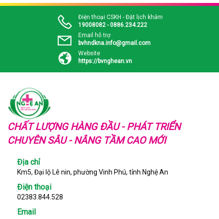
Điện thoại CSKH - Đặt lịch khám
19008082 - 0886.234.222
Email hỗ trợ
bvhndkna.info@gmail.com
Website
https://bvnghean.vn
CHẤT LƯỢNG HÀNG ĐẦU - PHÁT TRIỂN
CHUYÊN SÂU - NÂNG TẦM CAO MỚI
Địa chỉ
Km5, Đại lộ Lê nin, phường Vinh Phú, tỉnh Nghệ An
Điện thoại
02383.844.528
Email