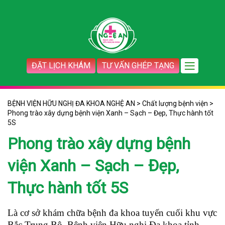
ĐẶT LỊCH KHÁM
TƯ VẤN GHÉP TẠNG
BỆNH VIỆN HỮU NGHỊ ĐA KHOA NGHỆ AN
>
Chất lượng bệnh viện
>
Phong trào xây dựng bệnh viện Xanh – Sạch – Đẹp, Thực hành tốt
5S
Phong trào xây dựng bệnh
viện Xanh – Sạch – Đẹp,
Thực hành tốt 5S
Là cơ sở khám chữa bệnh đa khoa tuyến cuối khu vực
Bắc Trung Bộ, Bệnh viện Hữu nghị Đa khoa tỉnh