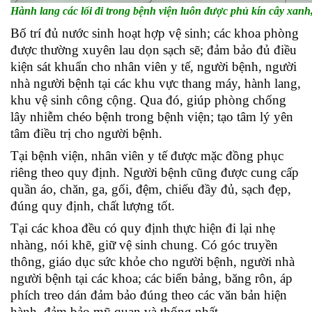
Hành lang các lối đi trong bệnh viện luôn được phủ kín cây xanh
Bố trí đủ nước sinh hoạt hợp vệ sinh; các khoa phòng
được thường xuyên lau dọn sạch sẽ; đảm bảo đủ điều
kiện sát khuẩn cho nhân viên y tế, người bệnh, người
nhà người bệnh tại các khu vực thang máy, hành lang,
khu vệ sinh công cộng. Qua đó, giúp phòng chống
lây nhiễm chéo bệnh trong bệnh viện; tạo tâm lý yên
tâm điều trị cho người bệnh.
Tại bệnh viện, nhân viên y tế được mặc đồng phục
riêng theo quy định. Người bệnh cũng được cung cấp
quần áo, chăn, ga, gối, đệm, chiếu đầy đủ, sạch đẹp,
đúng quy định, chất lượng tốt.
Tại các khoa đều có quy định thực hiện đi lại nhẹ
nhàng, nói khẽ, giữ vệ sinh chung. Có góc truyền
thông, giáo dục sức khỏe cho người bệnh, người nhà
người bệnh tại các khoa; các biển bảng, băng rôn, áp
phích treo dán đảm bảo đúng theo các văn bản hiện
hành, đảm bảo mỹ quan và thống nhất.