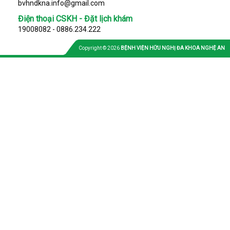
bvhndkna.info@gmail.com
Điện thoại CSKH - Đặt lịch khám
19008082 - 0886.234.222
Copyright © 2026
BỆNH VIỆN HỮU NGHỊ ĐA KHOA NGHỆ AN