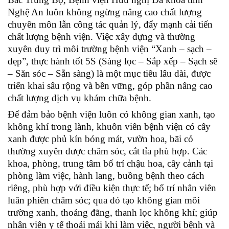
Nghệ An luôn không ngừng nâng cao chất lượng
chuyên môn lẫn công tác quản lý, đẩy mạnh cải tiến
chất lượng bệnh viện. Việc xây dựng và thường
xuyên duy trì môi trường bệnh viện “Xanh – sạch –
đẹp”, thực hành tốt 5S (Sàng lọc – Sắp xếp – Sạch sẽ
– Săn sóc – Sẵn sàng) là một mục tiêu lâu dài, được
triển khai sâu rộng và bền vững, góp phần nâng cao
chất lượng dịch vụ khám chữa bệnh.
Để đảm bảo bệnh viện luôn có không gian xanh, tạo
không khí trong lành, khuôn viên bệnh viện có cây
xanh được phủ kín bóng mát, vườn hoa, bãi cỏ
thường xuyên được chăm sóc, cắt tỉa phù hợp. Các
khoa, phòng, trung tâm bố trí chậu hoa, cây cảnh tại
phòng làm việc, hành lang, buồng bệnh theo cách
riêng, phù hợp với điều kiện thực tế; bố trí nhân viên
luân phiên chăm sóc; qua đó tạo không gian môi
trường xanh, thoáng đãng, thanh lọc không khí; giúp
nhân viên y tế thoải mái khi làm việc, người bệnh và