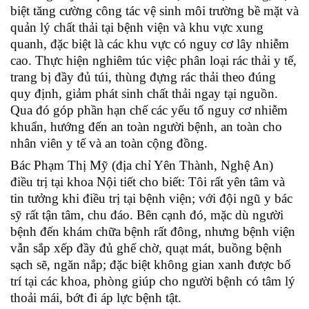
biệt tăng cường công tác vệ sinh môi trường bề mặt và
quản lý chất thải tại bệnh viện và khu vực xung
quanh, đặc biệt là các khu vực có nguy cơ lây nhiễm
cao. Thực hiện nghiêm túc việc phân loại rác thải y tế,
trang bị đầy đủ túi, thùng đựng rác thải theo đúng
quy định, giảm phát sinh chất thải ngay tại nguồn.
Qua đó góp phần hạn chế các yếu tố nguy cơ nhiễm
khuẩn, hướng đến an toàn người bệnh, an toàn cho
nhân viên y tế và an toàn cộng đồng.
Bác Phạm Thị Mỹ (địa chỉ Yên Thành, Nghệ An)
điều trị tại khoa Nội tiết cho biết: Tôi rất yên tâm và
tin tưởng khi điều trị tại bệnh viện; với đội ngũ y bác
sỹ rất tận tâm, chu đáo. Bên cạnh đó, mặc dù người
bệnh đến khám chữa bệnh rất đông, nhưng bệnh viện
vẫn sắp xếp đầy đủ ghế chờ, quạt mát, buồng bệnh
sạch sẽ, ngăn nắp; đặc biệt không gian xanh được bố
trí tại các khoa, phòng giúp cho người bệnh có tâm lý
thoải mái, bớt đi áp lực bệnh tật.