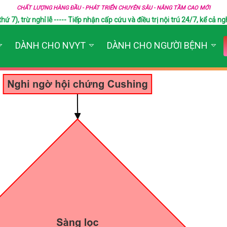
CHẤT LƯỢNG HÀNG ĐẦU - PHÁT TRIỂN CHUYÊN SÂU - NÂNG TẦM CAO MỚI
), trừ nghỉ lễ ----- Tiếp nhận cấp cứu và điều trị nội trú 24/7, kể cả ngh
DÀNH CHO NVYT
DÀNH CHO NGƯỜI BỆNH