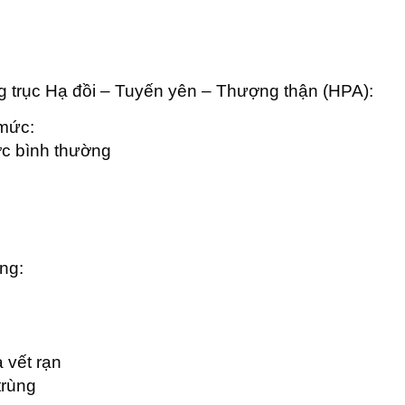
ong trục Hạ đồi – Tuyến yên – Thượng thận (HPA):
 mức:
ợc bình thường
ng:
 vết rạn
trùng