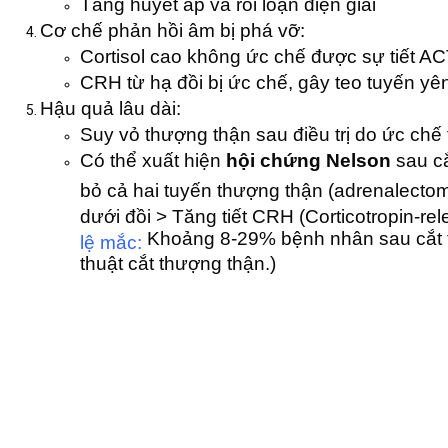
Tăng huyết áp và rối loạn điện giải
Cơ chế phản hồi âm bị phá vỡ:
Cortisol cao không ức chế được sự tiết AC
CRH từ hạ đồi bị ức chế, gây teo tuyến yê
Hậu quả lâu dài:
Suy vỏ thượng thận sau điều trị do ức chế
Có thể xuất hiện
hội chứng Nelson
sau cắ
bỏ cả hai tuyến thượng thận (adrenalectom
dưới đồi > Tăng tiết CRH (Corticotropin-rel
Khoảng 8-29% bệnh nhân sau cắt t
lệ mắc:
thuật cắt thượng thận.)