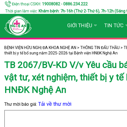
Điện thoại CSKH:
19008082 - 0886.234.222
Thời gian làm việc:
Khám bệnh: 7h-16h (Thứ 2-Thứ 6), 7h-12h (Sáng thứ 7
GIỚI THIỆU
TIN TỨC
BỆNH VIỆN HỮU NGHỊ ĐA KHOA NGHỆ AN
>
THÔNG TIN ĐẤU THẦU
>
T
thiết bị y tế bổ sung năm 2025-2026 tại Bệnh viện HNĐK Nghệ An
TB 2067/BV-KD V/v Yêu cầu bá
vật tư, xét nghiệm, thiết bị y 
HNĐK Nghệ An
Tải về thư mời
Thư mời báo giá: