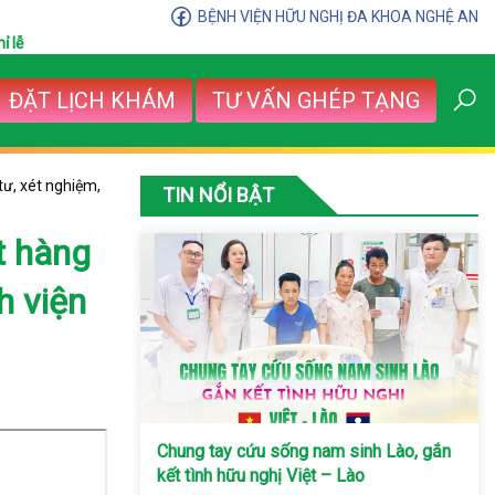
BỆNH VIỆN HỮU NGHỊ ĐA KHOA NGHỆ AN
ỉ lễ
ĐẶT LỊCH KHÁM
TƯ VẤN GHÉP TẠNG
ư, xét nghiệm,
TIN NỔI BẬT
t hàng
h viện
Chung tay cứu sống nam sinh Lào, gắn
kết tình hữu nghị Việt – Lào