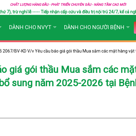
CHẤT LƯỢNG HÀNG ĐẦU - PHÁT TRIỂN CHUYÊN SÂU - NÂNG TẦM CAO MỚI
), trừ nghỉ lễ ----- Tiếp nhận cấp cứu và điều trị nội trú 24/7, kể cả ngh
DÀNH CHO NVYT
DÀNH CHO NGƯỜI BỆNH
B 2067/BV-KD V/v Yêu cầu báo giá gói thầu Mua sắm các mặt hàng vật t
o giá gói thầu Mua sắm các mặ
tế bổ sung năm 2025-2026 tại Bện