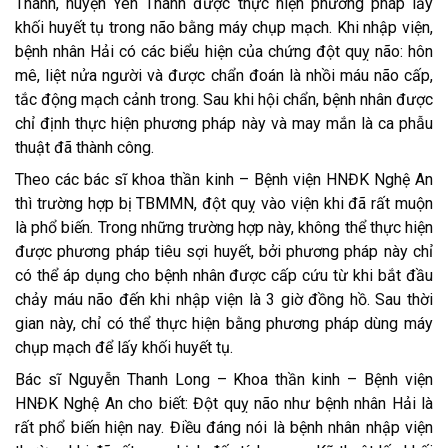
Thành, huyện Yên Thành được thực hiện phương pháp lấy
khối huyết tụ trong não bằng máy chụp mạch. Khi nhập viện,
bệnh nhân Hải có các biểu hiện của chứng đột quỵ não: hôn
mê, liệt nửa người và được chẩn đoán là nhồi máu não cấp,
tắc động mạch cảnh trong. Sau khi hội chẩn, bệnh nhân được
chỉ định thực hiện phương pháp này và may mắn là ca phẫu
thuật đã thành công.
Theo các bác sĩ khoa thần kinh – Bệnh viện HNĐK Nghệ An
thì trường hợp bị TBMMN, đột quỵ vào viện khi đã rất muộn
là phổ biến. Trong những trường hợp này, không thể thực hiện
được phương pháp tiêu sợi huyết, bởi phương pháp này chỉ
có thể áp dụng cho bệnh nhân được cấp cứu từ khi bắt đầu
chảy máu não đến khi nhập viện là 3 giờ đồng hồ. Sau thời
gian này, chỉ có thể thực hiện bằng phương pháp dùng máy
chụp mạch để lấy khối huyết tụ.
Bác sĩ Nguyễn Thanh Long – Khoa thần kinh – Bệnh viện
HNĐK Nghệ An cho biết: Đột quỵ não như bệnh nhân Hải là
rất phổ biến hiện nay. Điều đáng nói là bệnh nhân nhập viện