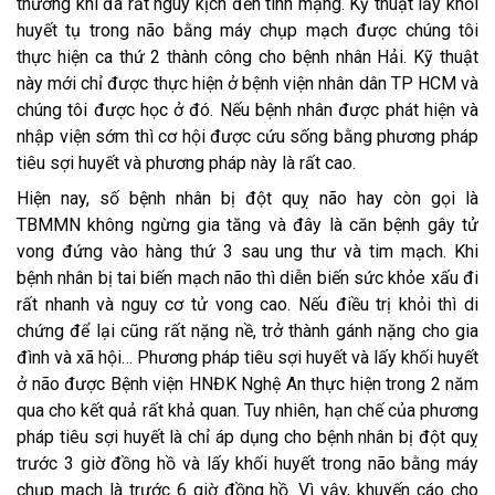
thường khi đã rất nguy kịch đến tính mạng. Kỹ thuật lấy khối
huyết tụ trong não bằng máy chụp mạch được chúng tôi
thực hiện ca thứ 2 thành công cho bệnh nhân Hải. Kỹ thuật
này mới chỉ được thực hiện ở bệnh viện nhân dân TP HCM và
chúng tôi được học ở đó. Nếu bệnh nhân được phát hiện và
nhập viện sớm thì cơ hội được cứu sống bằng phương pháp
tiêu sợi huyết và phương pháp này là rất cao.
Hiện nay, số bệnh nhân bị đột quỵ não hay còn gọi là
TBMMN không ngừng gia tăng và đây là căn bệnh gây tử
vong đứng vào hàng thứ 3 sau ung thư và tim mạch. Khi
bệnh nhân bị tai biến mạch não thì diễn biến sức khỏe xấu đi
rất nhanh và nguy cơ tử vong cao. Nếu điều trị khỏi thì di
chứng để lại cũng rất nặng nề, trở thành gánh nặng cho gia
đình và xã hội… Phương pháp tiêu sợi huyết và lấy khối huyết
ở não được Bệnh viện HNĐK Nghệ An thực hiện trong 2 năm
qua cho kết quả rất khả quan. Tuy nhiên, hạn chế của phương
pháp tiêu sợi huyết là chỉ áp dụng cho bệnh nhân bị đột quỵ
trước 3 giờ đồng hồ và lấy khối huyết trong não bằng máy
chụp mạch là trước 6 giờ đồng hồ. Vì vậy, khuyến cáo cho