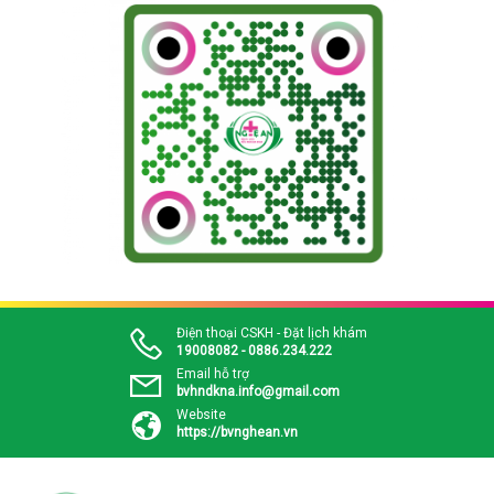
Điện thoại CSKH - Đặt lịch khám
19008082 - 0886.234.222
Email hỗ trợ
bvhndkna.info@gmail.com
Website
https://bvnghean.vn