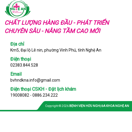
CHẤT LƯỢNG HÀNG ĐẦU - PHÁT TRIỂN
CHUYÊN SÂU - NÂNG TẦM CAO MỚI
Địa chỉ
Km5, Đại lộ Lê nin, phường Vinh Phú, tỉnh Nghệ An
Điện thoại
02383.844.528
Email
bvhndkna.info@gmail.com
Điện thoại CSKH - Đặt lịch khám
19008082 - 0886.234.222
Copyright © 2026
BỆNH VIỆN HỮU NGHỊ ĐA KHOA NGHỆ AN