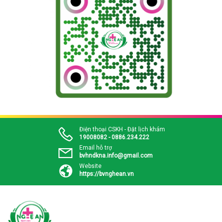
Điện thoại CSKH - Đặt lịch khám
19008082 - 0886.234.222
Email hỗ trợ
bvhndkna.info@gmail.com
Website
https://bvnghean.vn