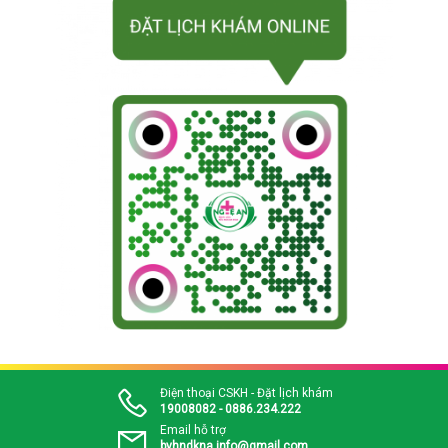
Điện thoại CSKH - Đặt lịch khám
19008082 - 0886.234.222
Email hỗ trợ
bvhndkna.info@gmail.com