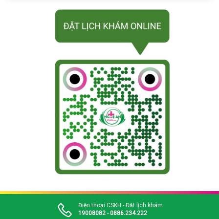
Điện thoại CSKH - Đặt lịch khám
19008082 - 0886.234.222