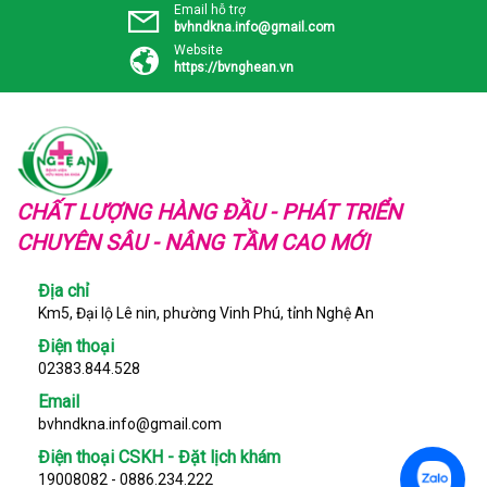
Email hỗ trợ
bvhndkna.info@gmail.com
Website
https://bvnghean.vn
CHẤT LƯỢNG HÀNG ĐẦU - PHÁT TRIỂN
CHUYÊN SÂU - NÂNG TẦM CAO MỚI
Địa chỉ
Km5, Đại lộ Lê nin, phường Vinh Phú, tỉnh Nghệ An
Điện thoại
02383.844.528
Email
bvhndkna.info@gmail.com
Điện thoại CSKH - Đặt lịch khám
19008082 - 0886.234.222