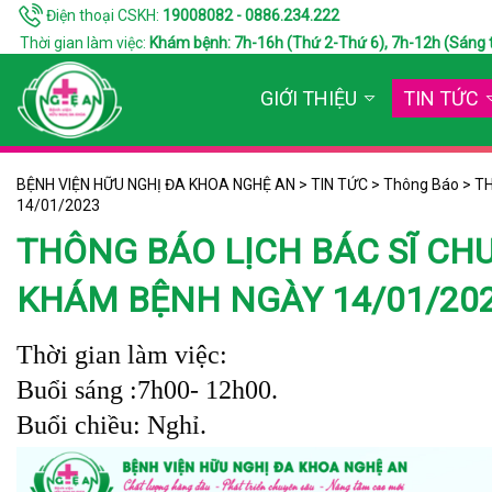
Điện thoại CSKH:
19008082 - 0886.234.222
Thời gian làm việc:
Khám bệnh: 7h-16h (Thứ 2-Thứ 6), 7h-12h (Sáng thứ 7
GIỚI THIỆU
TIN TỨC
BỆNH VIỆN HỮU NGHỊ ĐA KHOA NGHỆ AN
>
TIN TỨC
>
Thông Báo
>
TH
14/01/2023
THÔNG BÁO LỊCH BÁC SĨ CH
KHÁM BỆNH NGÀY 14/01/20
Thời gian làm việc:
Buổi sáng :7h00- 12h00.
Buổi chiều: Nghỉ.