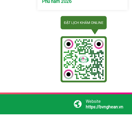
Phú năm 2026
Website
https://bvnghean.vn