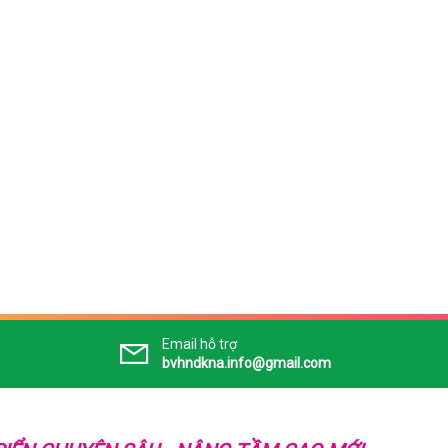
Email hỗ trợ
bvhndkna.info@gmail.com