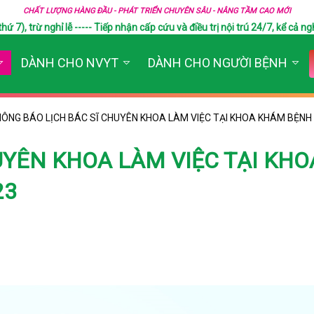
CHẤT LƯỢNG HÀNG ĐẦU - PHÁT TRIỂN CHUYÊN SÂU - NÂNG TẦM CAO MỚI
), trừ nghỉ lễ ----- Tiếp nhận cấp cứu và điều trị nội trú 24/7, kể cả ngh
DÀNH CHO NVYT
DÀNH CHO NGƯỜI BỆNH
ÔNG BÁO LỊCH BÁC SĨ CHUYÊN KHOA LÀM VIỆC TẠI KHOA KHÁM BỆNH
UYÊN KHOA LÀM VIỆC TẠI KHO
23