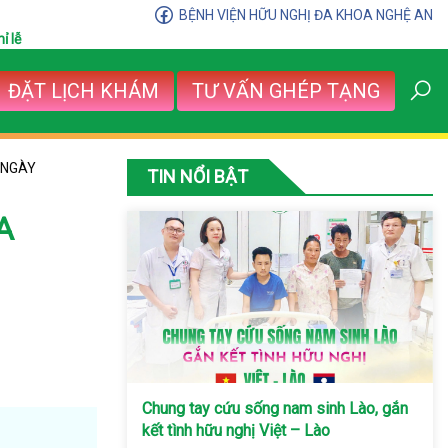
BỆNH VIỆN HỮU NGHỊ ĐA KHOA NGHỆ AN
ỉ lễ
ĐẶT LỊCH KHÁM
TƯ VẤN GHÉP TẠNG
 NGÀY
TIN NỔI BẬT
A
Chung tay cứu sống nam sinh Lào, gắn
kết tình hữu nghị Việt – Lào