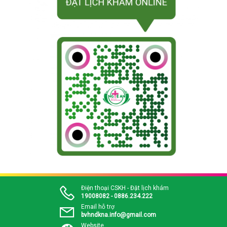
Điện thoại CSKH - Đặt lịch khám
19008082 - 0886.234.222
Email hỗ trợ
bvhndkna.info@gmail.com
Website