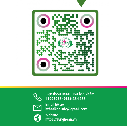
Điện thoại CSKH - Đặt lịch khám
19008082 - 0886.234.222
Email hỗ trợ
bvhndkna.info@gmail.com
Website
https://bvnghean.vn